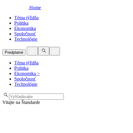
Home
Téma týždňa
Politika
Ekonomika
Spoločnosť
Technológie
Predplatné
Téma týždňa
Politika
Ekonomika
>
Spoločnosť
Technológie
Vitajte na Štandarde