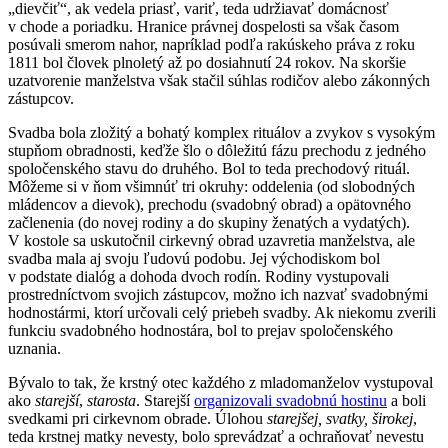
„dievčiť“, ak vedela priasť, variť, teda udržiavať domácnosť
v chode a poriadku. Hranice právnej dospelosti sa však časom
posúvali smerom nahor, napríklad podľa rakúskeho práva z roku
1811 bol človek plnoletý až po dosiahnutí 24 rokov. Na skoršie
uzatvorenie manželstva však stačil súhlas rodičov alebo zákonných
zástupcov.
Svadba bola zložitý a bohatý komplex rituálov a zvykov s vysokým
stupňom obradnosti, keďže šlo o dôležitú fázu prechodu z jedného
spoločenského stavu do druhého. Bol to teda prechodový rituál.
Môžeme si v ňom všimnúť tri okruhy: oddelenia (od slobodných
mládencov a dievok), prechodu (svadobný obrad) a opätovného
začlenenia (do novej rodiny a do skupiny ženatých a vydatých).
V kostole sa uskutočnil cirkevný obrad uzavretia manželstva, ale
svadba mala aj svoju ľudovú podobu. Jej východiskom bol
v podstate dialóg a dohoda dvoch rodín. Rodiny vystupovali
prostredníctvom svojich zástupcov, možno ich nazvať svadobnými
hodnostármi, ktorí určovali celý priebeh svadby. Ak niekomu zverili
funkciu svadobného hodnostára, bol to prejav spoločenského
uznania.
Bývalo to tak, že krstný otec každého z mladomanželov vystupoval
ako
starejší
,
starosta
. Starejší
organizovali svadobnú hostinu
a boli
svedkami pri cirkevnom obrade. Úlohou
starejšej, svatky, širokej
,
teda krstnej matky nevesty, bolo sprevádzať a ochraňovať nevestu