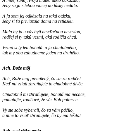
A mne, šuhaj, tvoja matka takto odkázala,
žeby sa ja s tebou viacej do lásky nedala.
A ja som jej odkázala na takú otázku,
žeby si ťa priviazala doma na retiazku.
Mala by ja u vás byti nevďačnou nevestou,
radšej si ty takú vezmi, akú rodičia chcú.
Vezmi si ty len bohatú, a ja chudobného,
tak my oba zabudneme jeden na druhého.
Ach, Bože môj
Ach, Bože moj premilený, čo ste za rodiče!
Keď mi vziati zbraňujete to chudobné dívče.
Chudobnú mi zbraňujete, bohatá ma nechce,
pamatujte, rodičové, že vás Bóh potresce.
Vy ste sobe vyberali, čo sa vám páčilo,
a mne to vziať zbraňujete, čo by ma tešilo!
Ach, svekričko moja