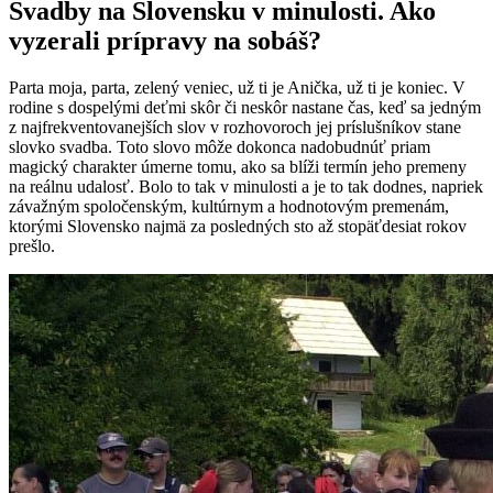
Svadby na Slovensku v minulosti. Ako
vyzerali prípravy na sobáš?
Parta moja, parta, zelený veniec, už ti je Anička, už ti je koniec. V
rodine s dospelými deťmi skôr či neskôr nastane čas, keď sa jedným
z najfrekventovanejších slov v rozhovoroch jej príslušníkov stane
slovko svadba. Toto slovo môže dokonca nadobudnúť priam
magický charakter úmerne tomu, ako sa blíži termín jeho premeny
na reálnu udalosť. Bolo to tak v minulosti a je to tak dodnes, napriek
závažným spoločenským, kultúrnym a hodnotovým premenám,
ktorými Slovensko najmä za posledných sto až stopäťdesiat rokov
prešlo.