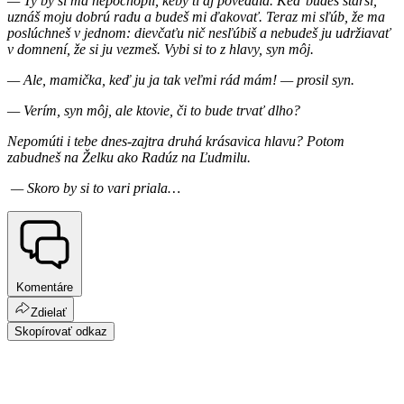
— Ty by si ma nepochopil, keby ti aj povedala. Keď budeš starší,
uznáš moju dobrú radu a budeš mi ďakovať. Teraz mi sľúb, že ma
poslúchneš v jednom: dievčaťu nič nesľúbiš a nebudeš ju udržiavať
v domnení, že si ju vezmeš. Vybi si to z hlavy, syn môj.
— Ale, mamička, keď ju ja tak veľmi rád mám! — prosil syn.
— Verím, syn môj, ale ktovie, či to bude trvať dlho?
Nepomúti i tebe dnes-zajtra druhá krásavica hlavu? Potom
zabudneš na Želku ako Radúz
na Ľudmilu.
— Skoro by si to vari priala…
Komentáre
Zdielať
Skopírovať odkaz