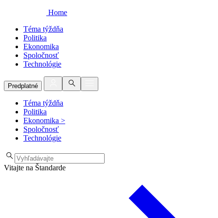
Home
Téma týždňa
Politika
Ekonomika
Spoločnosť
Technológie
Predplatné
Téma týždňa
Politika
Ekonomika
>
Spoločnosť
Technológie
Vitajte na Štandarde