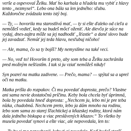
verše a ospevoval Želku. Mať ho karhala a hľadela mu vybiť z hlavy
tento „nezmysel“. Lebo ona bála sa len jedného: sľubu.
Každoročne zvádzala tento istý boj.
— Ty, — hovorila mu starostlivá mať, — ty si ešte ďaleko od cieľa a
nemôžeš vedieť, kedy sa budeš môcť oženiť. Ale dievča je súce na
vydaj, dnes-zajtra môže sa jej nadhodiť „šťastie“ a dané slovo bude
jej zavadzať. Nemúť jej teda hlavu, nesľubuj ničoho!
— Ale, mama, čo sa ty bojíš? My nemyslíme na také veci.
— No, veď to! Hovorím ti preto, aby som teba a Želku zachránila
pred možným nešťastím. I tak si ju vziať nemôžeš nikdy!
Syn pozrel na matku zadivene. — Prečo, mama? — spýtal sa a uprel
oči na matku.
Matka prišla do rozpakov. Či mu povedať doprosta, prečo? Vlastne
ani sama nevie dostatočnú príčinu. Keby bola chcela byť úprimná,
bola by povedala hneď doprosta: „Nechcem ju, lebo mi je pre teba
nízka, chudobná. Nechcem preto, lebo ja dám mnoho na rodinu,
lebo som sama zo starej šľachtickej a kňazskej rodiny, ktorá nám
dala jedného biskupa a viac preslávených kňazov.“ To všetko by
musela povedať synovi a ešte viac, ale nepovedala, len to: