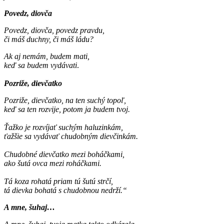
Povedz, diovča
Povedz, diovča, povedz pravdu,
či máš duchny, či máš ládu?
Ak aj nemám, budem mati,
keď sa budem vydávati
.
Pozriže, dievčatko
Pozriže, dievčatko, na ten suchý topoľ,
keď sa ten rozvije, potom ja budem tvoj.
Ťažko je rozvíjať suchým haluzinkám,
ťažšie sa vydávať chudobným dievčinkám.
Chudobné dievčatko mezi boháčkami,
ako šutá ovca mezi roháčkami.
Tá koza rohatá priam tú šutú strčí,
tá dievka bohatá s chudobnou nedrží.“
A mne, šuhaj…