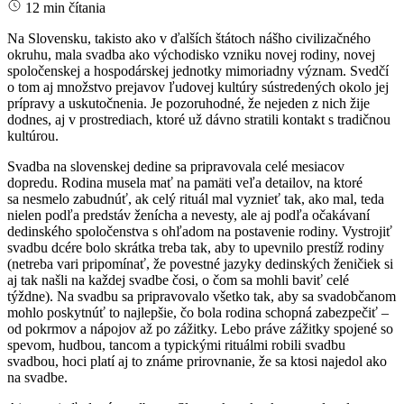
12 min čítania
Na Slovensku, takisto ako v ďalších štátoch nášho civilizačného
okruhu, mala svadba ako východisko vzniku novej rodiny, novej
spoločenskej a hospodárskej jednotky mimoriadny význam. Svedčí
o tom aj množstvo prejavov ľudovej kultúry sústredených okolo jej
prípravy a uskutočnenia. Je pozoruhodné, že nejeden z nich žije
dodnes, aj v prostrediach, ktoré už dávno stratili kontakt s tradičnou
kultúrou.
Svadba na slovenskej dedine sa pripravovala celé mesiacov
dopredu. Rodina musela mať na pamäti veľa detailov, na ktoré
sa nesmelo zabudnúť, ak celý rituál mal vyznieť tak, ako mal, teda
nielen podľa predstáv ženícha a nevesty, ale aj podľa očakávaní
dedinského spoločenstva s ohľadom na postavenie rodiny. Vystrojiť
svadbu dcére bolo skrátka treba tak, aby to upevnilo prestíž rodiny
(netreba vari pripomínať, že povestné jazyky dedinských ženičiek si
aj tak našli na každej svadbe čosi, o čom sa mohli baviť celé
týždne). Na svadbu sa pripravovalo všetko tak, aby sa svadobčanom
mohlo poskytnúť to najlepšie, čo bola rodina schopná zabezpečiť –
od pokrmov a nápojov až po zážitky. Lebo práve zážitky spojené so
spevom, hudbou, tancom a typickými rituálmi robili svadbu
svadbou, hoci platí aj to známe prirovnanie, že sa ktosi najedol ako
na svadbe.