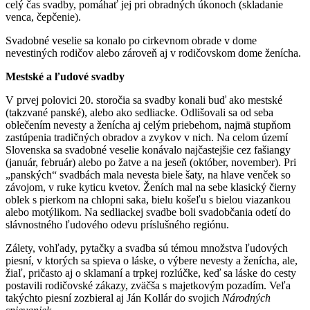
celý čas svadby, pomáhať jej pri obradných úkonoch (skladanie
venca, čepčenie).
Svadobné veselie sa konalo po cirkevnom obrade v dome
nevestiných rodičov alebo zároveň aj v rodičovskom dome ženícha.
Mestské a ľudové svadby
V prvej polovici 20. storočia sa svadby konali buď ako mestské
(takzvané panské), alebo ako sedliacke. Odlišovali sa od seba
oblečením nevesty a ženícha aj celým priebehom, najmä stupňom
zastúpenia tradičných obradov a zvykov v nich. Na celom území
Slovenska sa svadobné veselie konávalo najčastejšie cez fašiangy
(január, február) alebo po žatve a na jeseň (október, november). Pri
„panských“ svadbách mala nevesta biele šaty, na hlave venček so
závojom, v ruke kyticu kvetov. Ženích mal na sebe klasický čierny
oblek s pierkom na chlopni saka, bielu košeľu s bielou viazankou
alebo motýlikom. Na sedliackej svadbe boli svadobčania odetí do
slávnostného ľudového odevu príslušného regiónu.
Zálety, vohľady, pytačky a svadba sú témou množstva ľudových
piesní, v ktorých sa spieva o láske, o výbere nevesty a ženícha, ale,
žiaľ, pričasto aj o sklamaní a trpkej rozlúčke, keď sa láske do cesty
postavili rodičovské zákazy, zväčša s majetkovým pozadím. Veľa
takýchto piesní zozbieral aj Ján Kollár do svojich
Národných