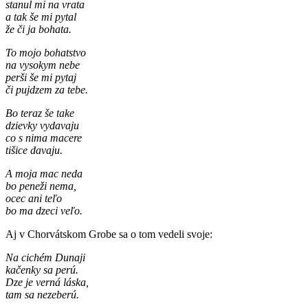
stanul mi na vrata
a tak še mi pytal
že či ja bohata.
To mojo bohatstvo
na vysokym nebe
perši še mi pytaj
či pujdzem za tebe.
Bo teraz še take
dzievky vydavaju
co s nima macere
tišice davaju.
A moja mac neda
bo peneži nema,
ocec ani teľo
bo ma dzeci veľo.
Aj v Chorvátskom Grobe sa o tom vedeli svoje:
Na cichém Dunaji
kačenky sa perú.
Dze je verná láska,
tam sa nezeberú.