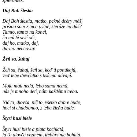
spievaniek.
Daj Boh štestia
Daj Boh štestia, matko, pekné dcéry máš,
prišiou som z nich pýtať, kterúže mi dáš?
Tamto, tamto na konci,
čo má té sivé oči,
daj ho, matko, daj,
darmo nechovaj!
Žeň sa, šuhaj
Žeň sa, šuhaj, žeň sa, keď ti ponúkajú,
veď tebe dievčatko s tisícma dávajú.
Moja mati nedá, lebo sama nemá,
nás je mnoho detí, nám každému treba.
Nič to, diovča, nič to, všetko dobre bude,
hoci si chudobnuo, z teba žieňa bude.
Štyri husi biele
Štyri husi biele a piata kochlatá,
ja ťa diovča vezmem, trebárs nie bohatá.