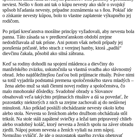
neviest. Nešlo v ňom ani tak o kúpu nevesty ako skôr o svojský
spôsob hľadania nevesty, prípadne zoznámenia sa s ňou. Pokiaľ ide
o získanie nevesty kúpou, bolo to vlastne zaplatenie výkupného jej
rodičom.
Po prijatí kresťanstva morálne princípy vyžadovali, aby nevesta bola
panna. Táto zásada sa v predkresťanskom období zrejme
nedodržiavala až tak prísne. Ani potom však neboli prípady jej
porušenia pričasté, lebo strach z verejnej hanby, ktorá „padlú“
dievčinu čakala, pôsobil ako silná zábrana.
Keď sa rodiny dohodli na spojení mládenca a dievčiny do
manželského zväzku, uskutočnila sa vlastná svadba ako slávnostný
obrad. Jeho najdôležitejšou časťou boli prijímacie rituály. Práve nimi
sa totiž vyjadrila podstatná premena spoločenského stavu mladých –
žena alebo muž sa stali členmi novej rodiny a spoločenstva, čo
malo mnohoraké dôsledky. Svadobné obrady u Slovanov
obsahovali veľa takýchto prijímacích rituálov a dá sa povedať, že
pozostatky niektorých z nich sa zrejme zachovali aj do nedávnej
minulosti. Ako príklad poslúži obchádzanie nevesty okolo krbu
alebo stola. Nevesta so ženíchom alebo družbom obchádzala stôl
trikrát. Na stole stáli zapálené sviečky a ležal tam pripravený chlieb
alebo svadobný koláč, ktorý nevesta a ženích spolu na záver obradu
zjedli. Nápoj potom nevesta a ženích vyliali na zem nápoj.
Nemožno vylúčiť, že ide o pozostatok starého zvyku obetovať