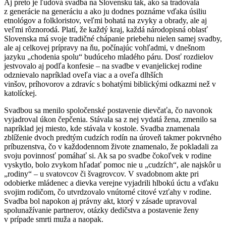
Aj preto je ľudová svadba na Slovensku tak, ako sa tradovala
z generácie na generáciu a ako ju dodnes poznáme vďaka úsiliu
etnológov a folkloristov, veľmi bohatá na zvyky a obrady, ale aj
veľmi rôznorodá. Platí, že každý kraj, každá národopisná oblasť
Slovenska má svoje tradičné chápanie priebehu nielen samej svadby,
ale aj celkovej prípravy na ňu, počínajúc vohľadmi, v dnešnom
jazyku „chodenia spolu“ budúceho mladého páru. Dosť rozdielov
jestvovalo aj podľa konfesie – na svadbe v evanjelickej rodine
odznievalo napríklad oveľa viac a a oveľa dlhších
vinšov, príhovorov a zdravíc s bohatými biblickými odkazmi než v
katolíckej.
Svadbou sa menilo spoločenské postavenie dievčaťa, čo navonok
vyjadroval úkon čepčenia. Stávala sa z nej vydatá žena, zmenilo sa
napríklad jej miesto, kde stávala v kostole. Svadba znamenala
zblíženie dvoch predtým cudzích rodín na úroveň takmer pokrvného
príbuzenstva, čo v každodennom živote znamenalo, že pokladali za
svoju povinnosť pomáhať si. Ak sa po svadbe čokoľvek v rodine
vyskytlo, bolo zvykom hľadať pomoc nie u „cudzích“, ale najskôr u
„rodiny“ – u svatovcov či švagrovcov. V svadobnom akte pri
odobierke mládenec a dievka verejne vyjadrili hlbokú úctu a vďaku
svojim rodičom, čo utvrdzovalo vnútorné citové vzťahy v rodine.
Svadba bol napokon aj právny akt, ktorý v zásade upravoval
spolunažívanie partnerov, otázky dedičstva a postavenie ženy
v prípade smrti muža a naopak.