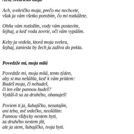
Ach, svekričko moja, prečo me nechcete,
však ja vám všetko porobím, čo mi rozkážete.
Ohňa vám rozložím, vody vám postavím,
šejhaj, a keď voda zovrie, oči vám vypálim.
Keby ja vedela, ktorá moja svekra,
šejhaj, zaniesla by žech ju zaživa do pekla.
Povedzže mi, moja milá
Povedzže mi, moja milá, tento týden,
aby si ma nešálila, keď k vám prídem:
Budeš moja, či nebudeš,
či len ešte pannou budeš?
Vydáš-li sa za druhého, obanuješ!
Poviem ti ja, šuhajíčko, nezatajím,
ani teba, mé srdečko, neošálím:
Pannou vždycky nestem byti,
za druhého nestem jíti,
ale ja stem, šuhajíčko, tvoja byti.