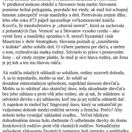
V predkresťanskom období u Slovanov bola medzi Slovanmi
pomerne bežná polygamia, pravdaže len vtedy, ak muž bol schopný
hmotne zabezpečiť svoje manželky a deti. Pretrvávala zrejme dlho,
lebo ešte roku 873 pápež upozorňuje veľkomoravské knieža
Koceľa, že mnohoženstvo je „ohavná neresť“, ktorá sa zachovala
z pohanských čias. Vernosť sa u Slovanov vysoko cenila – ako
verné ženy a manželky spomína v 8. storočí byzantský cisár
Mauricius v diele Strategikon. Slovania poznali aj „zasnúbenia
v kolíske“ alebo sobáše detí. O výbere partnera pre dieťa, a nielen
o tom, rozhodovala matka rodiny. Súviselo to práve s postavením
ženy – už vtedy zrejme platilo, že muž je síce hlava rodiny, ale žena
je jej krk a ten tou hlavou otáča.
Ak rodičia mladých súhlasili so sobášom, rodiny uzavreli dohodu.
A sa to nepodarilo, mohlo sa stať, že sobáš sa
dosiahne mimoriadnym spôsobom, napríklad únosom dievčaťa.
Mohlo sa to odohrať ako skutočný únos, teda ukradnutie dievčaťa
bez jeho súhlasu a proti vôli jeho rodiny, ale aj tak, že mládenec si
odviedol dievku s jej súhlasom, keď mu ju jej rodičia odmietli dať.
A napokon to mohol byť fingovaný únos, ktorý sa uskutočnil po
vzájomnej dohode medzi rodičmi nevesty a ženícha. Prečo? Aby
nebolo treba vystrájať nákladnú svadbu... Veľmi blízkym
dohodnutému únosu bolo zbehnutie či odbehnutie dievky do domu
ženíchových rodičov proti vôli vlastných rodičov. Netradičným
spôsobom získavania životných partnerov boli jarmoky a prehliadky