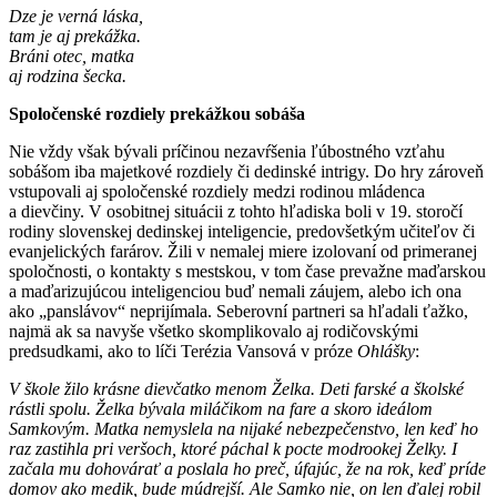
Dze je verná láska,
tam je aj prekážka.
Bráni otec, matka
aj rodzina šecka.
Spoločenské rozdiely prekážkou sobáša
Nie vždy však bývali príčinou nezavŕšenia ľúbostného vzťahu
sobášom iba majetkové rozdiely či dedinské intrigy. Do hry zároveň
vstupovali aj spoločenské rozdiely medzi rodinou mládenca
a dievčiny. V osobitnej situácii z tohto hľadiska boli v 19. storočí
rodiny slovenskej dedinskej inteligencie, predovšetkým učiteľov či
evanjelických farárov. Žili v nemalej miere izolovaní od primeranej
spoločnosti, o kontakty s mestskou, v tom čase prevažne maďarskou
a maďarizujúcou inteligenciou buď nemali záujem, alebo ich ona
ako „panslávov“ neprijímala. Seberovní partneri sa hľadali ťažko,
najmä ak sa navyše všetko skomplikovalo aj rodičovskými
predsudkami, ako to líči Terézia Vansová v próze
Ohlášky
:
V škole žilo krásne dievčatko menom Želka. Deti farské a školské
rástli spolu. Želka bývala miláčikom na fare a skoro ideálom
Samkovým. Matka nemyslela na nijaké nebezpečenstvo, len keď ho
raz zastihla pri veršoch, ktoré páchal k pocte modrookej Želky. I
začala mu dohovárať a poslala ho preč, úfajúc, že na rok, keď príde
domov ako medik, bude múdrejší. Ale Samko nie, on len ďalej robil