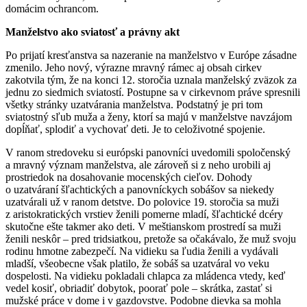
domácim ochrancom.
Manželstvo ako sviatosť a právny akt
Po prijatí kresťanstva sa nazeranie na manželstvo v Európe zásadne
zmenilo. Jeho nový, výrazne mravný rámec aj obsah cirkev
zakotvila tým, že na konci 12. storočia uznala manželský zväzok za
jednu zo siedmich sviatostí. Postupne sa v cirkevnom práve spresnili
všetky stránky uzatvárania manželstva. Podstatný je pri tom
sviatostný sľub muža a ženy, ktorí sa majú v manželstve navzájom
dopĺňať, splodiť a vychovať deti. Je to celoživotné spojenie.
V ranom stredoveku si európski panovníci uvedomili spoločenský
a mravný význam manželstva, ale zároveň si z neho urobili aj
prostriedok na dosahovanie mocenských cieľov. Dohody
o uzatváraní šľachtických a panovníckych sobášov sa niekedy
uzatvárali už v ranom detstve. Do polovice 19. storočia sa muži
z aristokratických vrstiev ženili pomerne mladí, šľachtické dcéry
skutočne ešte takmer ako deti. V meštianskom prostredí sa muži
ženili neskôr – pred tridsiatkou, pretože sa očakávalo, že muž svoju
rodinu hmotne zabezpečí. Na vidieku sa ľudia ženili a vydávali
mladší, všeobecne však platilo, že sobáš sa uzatváral vo veku
dospelosti. Na vidieku pokladali chlapca za mládenca vtedy, keď
vedel kosiť, obriadiť dobytok, poorať pole – skrátka, zastať si
mužské práce v dome i v gazdovstve. Podobne dievka sa mohla