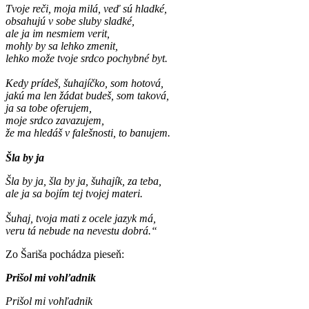
Tvoje reči, moja milá, veď sú hladké,
obsahujú v sobe sluby sladké,
ale ja im nesmiem verit,
mohly by sa lehko zmenit,
lehko može tvoje srdco pochybné byt.
Kedy prídeš, šuhajíčko, som hotová,
jakú ma len žádat budeš, som taková,
ja sa tobe oferujem,
moje srdco zavazujem,
že ma hledáš v falešnosti, to banujem.
Šla by ja
Šla by ja, šla by ja, šuhajík, za teba,
ale ja sa bojím tej tvojej materi.
Šuhaj, tvoja mati z ocele jazyk má,
veru tá nebude na nevestu dobrá.“
Zo Šariša pochádza pieseň:
Prišol mi vohľadnik
Prišol mi vohľadnik