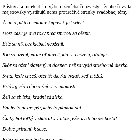
Príslovia a porekadlá o výbere ženícha či nevesty a ženbe či vydaji
majstrovsky vystihujú neraz protirečivé stránky svadobnej témy:
Ženu a plátno nedobre kupovať pri svieci.
Dosť času je dva roky pred smrťou sa oženiť.
Ešte sa nik bez klebiet neoženil.
Kto sa oženil, môže oľutovať; kto sa neožení, oľutuje.
Skôr sa ožení slamený mládenec, než sa vydá strieborná dievka.
Syna, kedy chceš, oženíš; dievku vydáš, keď môžeš.
Vstávaj včasráno a žeň sa v mladosti.
Žeň sa zblízka, kradni zďaleka.
Bol by to pekný pár, keby to pánboh dal!
Čo by bol toľký v zlate ako v blate, ešte bych ho nechcela!
Dobre pristanú k sebe.
Ešte ani neparobčil a už sa žení.