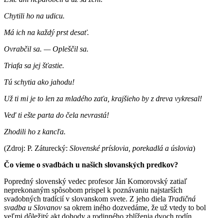
Chytili ho na udicu.
Má ich na každý prst desať.
Ovrabčil sa. — Opleščil sa.
Triafa sa jej šťastie.
Tú schytia ako jahodu!
Už ti mi je to len za mladého zaťa, krajšieho by z dreva vykresal!
Veď ti ešte parta do čela nevrastá!
Zhodili ho z kancľa.
(Zdroj: P. Záturecký:
Slovenské príslovia, porekadlá a úslovia
)
Čo vieme o svadbách u našich slovanských predkov?
Popredný slovenský vedec profesor Ján Komorovský zatiaľ
neprekonaným spôsobom prispel k poznávaniu najstarších
svadobných tradícií v slovanskom svete. Z jeho diela
Tradičná
svadba u Slovanov
sa okrem iného dozvedáme, že už vtedy to bol
veľmi dôležitý akt dohody a rodinného zblíženia dvoch rodín.