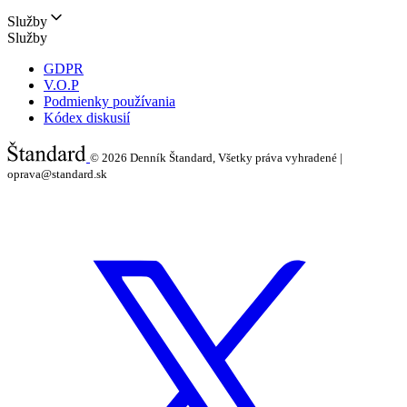
Služby
Služby
GDPR
V.O.P
Podmienky používania
Kódex diskusií
© 2026
Denník Štandard, Všetky práva vyhradené |
oprava@standard.sk