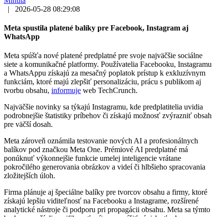
Minúta
|
2026-05-28 08:29:08
Meta spustila platené balíky pre Facebook, Instagram aj
WhatsApp
Meta spúšťa nové platené predplatné pre svoje najväčšie sociálne
siete a komunikačné platformy. Používatelia Facebooku, Instagramu
a WhatsAppu získajú za mesačný poplatok prístup k exkluzívnym
funkciám, ktoré majú zlepšiť personalizáciu, prácu s publikom aj
tvorbu obsahu,
informuje
web TechCrunch.
Najväčšie novinky sa týkajú Instagramu, kde predplatitelia uvidia
podrobnejšie štatistiky príbehov či získajú možnosť zvýrazniť obsah
pre väčší dosah.
Meta zároveň oznámila testovanie nových AI a profesionálnych
balíkov pod značkou Meta One. Prémiové AI predplatné má
ponúknuť výkonnejšie funkcie umelej inteligencie vrátane
pokročilého generovania obrázkov a videí či hlbšieho spracovania
zložitejších úloh.
Firma plánuje aj špeciálne balíky pre tvorcov obsahu a firmy, ktoré
získajú lepšiu viditeľnosť na Facebooku a Instagrame, rozšírené
analytické nástroje či podporu pri propagácii obsahu. Meta sa týmto