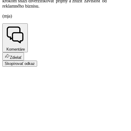
krokom snaží diverzifikovať príjmy a znížiť závislosť od
reklamného biznisu.
(mja)
Komentáre
Zdielať
Skopírovať odkaz