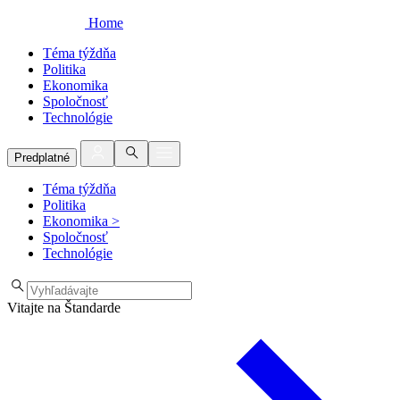
Home
Téma týždňa
Politika
Ekonomika
Spoločnosť
Technológie
Predplatné
Téma týždňa
Politika
Ekonomika
>
Spoločnosť
Technológie
Vitajte na Štandarde