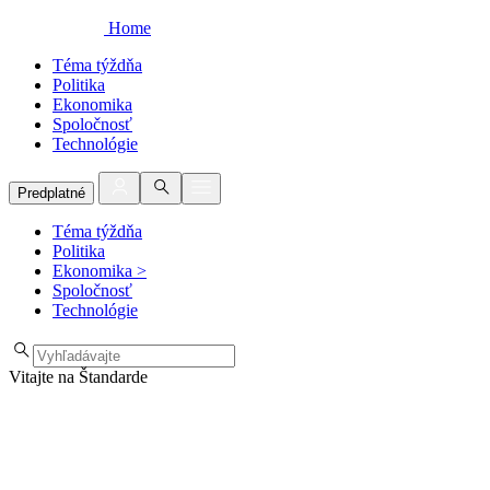
Home
Téma týždňa
Politika
Ekonomika
Spoločnosť
Technológie
Predplatné
Téma týždňa
Politika
Ekonomika
>
Spoločnosť
Technológie
Vitajte na Štandarde