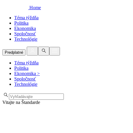
Home
Téma týždňa
Politika
Ekonomika
Spoločnosť
Technológie
Predplatné
Téma týždňa
Politika
Ekonomika
>
Spoločnosť
Technológie
Vitajte na Štandarde