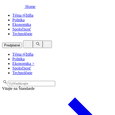
Home
Téma týždňa
Politika
Ekonomika
Spoločnosť
Technológie
Predplatné
Téma týždňa
Politika
Ekonomika
>
Spoločnosť
Technológie
Vitajte na Štandarde