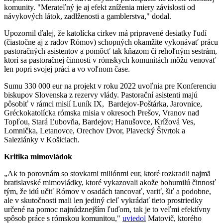
komunity. "Merateľný je aj efekt zníženia miery závislosti od
návykových látok, zadlženosti a gamblerstva," dodal.
Upozornil ďalej, že katolícka cirkev má pripravené desiatky ľudí
(čiastočne aj z radov Rómov) schopných okamžite vykonávať prácu
pastoračných asistentov a pomôcť tak kňazom či rehoľným sestrám,
ktorí sa pastoračnej činnosti v rómskych komunitách môžu venovať
len popri svojej práci a vo voľnom čase.
Sumu 330 000 eur na projekt v roku 2022 uvoľnia pre Konferenciu
biskupov Slovenska z rezervy vlády. Pastorační asistenti majú
pôsobiť v rámci misií Luník IX, Bardejov-Poštárka, Jarovnice,
Gréckokatolícka rómska misia v okresoch Prešov, Vranov nad
Topľou, Stará Ľubovňa, Bardejov; Hanušovce, Krížová Ves,
Lomnička, Letanovce, Orechov Dvor, Plavecký Štvrtok a
Saleziánky v Košiciach.
Kritika mimovládok
„Ak to porovnám so stovkami miliónmi eur, ktoré rozkradli najmä
bratislavské mimovládky, ktoré vykazovali akože bohumilú činnosť
tým, že idú učiť Rómov v osadách tancovať, variť, šiť a podobne,
ale v skutočnosti mali len jediný cieľ vykrádať tieto prostriedky
určené na pomoc najnúdznejším ľuďom, tak je to veľmi efektívny
spôsob práce s rómskou komunitou,"
uviedol
Matovič, ktorého