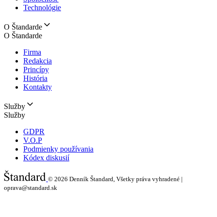
Technológie
O Štandarde
O Štandarde
Firma
Redakcia
Princípy
História
Kontakty
Služby
Služby
GDPR
V.O.P
Podmienky používania
Kódex diskusií
© 2026
Denník Štandard, Všetky práva vyhradené |
oprava@standard.sk