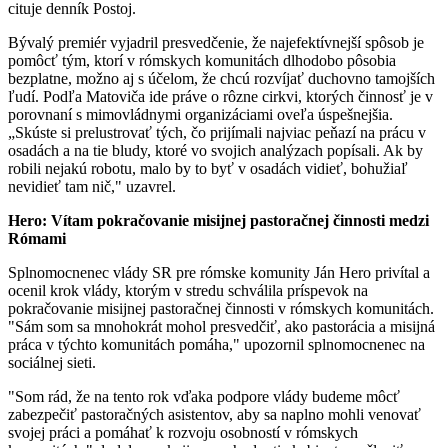
cituje denník Postoj.
Bývalý premiér vyjadril presvedčenie, že najefektívnejší spôsob je
pomôcť tým, ktorí v rómskych komunitách dlhodobo pôsobia
bezplatne, možno aj s účelom, že chcú rozvíjať duchovno tamojších
ľudí. Podľa Matoviča ide práve o rôzne cirkvi, ktorých činnosť je v
porovnaní s mimovládnymi organizáciami oveľa úspešnejšia.
„Skúste si prelustrovať tých, čo prijímali najviac peňazí na prácu v
osadách a na tie bludy, ktoré vo svojich analýzach popísali. Ak by
robili nejakú robotu, malo by to byť v osadách vidieť, bohužiaľ
nevidieť tam nič," uzavrel.
Hero: Vítam pokračovanie misijnej pastoračnej činnosti medzi
Rómami
Splnomocnenec vlády SR pre rómske komunity Ján Hero privítal a
ocenil krok vlády, ktorým v stredu schválila príspevok na
pokračovanie misijnej pastoračnej činnosti v rómskych komunitách.
"Sám som sa mnohokrát mohol presvedčiť, ako pastorácia a misijná
práca v týchto komunitách pomáha," upozornil splnomocnenec na
sociálnej sieti.
"Som rád, že na tento rok vďaka podpore vlády budeme môcť
zabezpečiť pastoračných asistentov, aby sa naplno mohli venovať
svojej práci a pomáhať k rozvoju osobností v rómskych