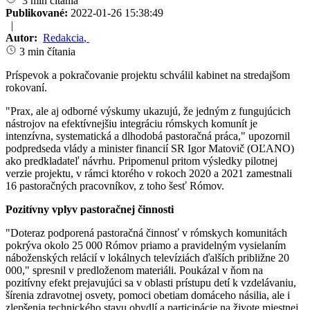
3 min čítania
Publikované:
2022-01-26 15:38:49
|
Autor:
Redakcia
,
3 min čítania
Príspevok a pokračovanie projektu schválil kabinet na stredajšom
rokovaní.
"Prax, ale aj odborné výskumy ukazujú, že jedným z fungujúcich
nástrojov na efektívnejšiu integráciu rómskych komunít je
intenzívna, systematická a dlhodobá pastoračná práca," upozornil
podpredseda vlády a minister financií SR Igor Matovič (OĽANO)
ako predkladateľ návrhu. Pripomenul pritom výsledky pilotnej
verzie projektu, v rámci ktorého v rokoch 2020 a 2021 zamestnali
16 pastoračných pracovníkov, z toho šesť Rómov.
Pozitívny vplyv pastoračnej činnosti
"Doteraz podporená pastoračná činnosť v rómskych komunitách
pokrýva okolo 25 000 Rómov priamo a pravidelným vysielaním
náboženských relácií v lokálnych televíziách ďalších približne 20
000," spresnil v predloženom materiáli. Poukázal v ňom na
pozitívny efekt prejavujúci sa v oblasti prístupu detí k vzdelávaniu,
šírenia zdravotnej osvety, pomoci obetiam domáceho násilia, ale i
zlepšenia technického stavu obydlí a participácie na živote miestnej