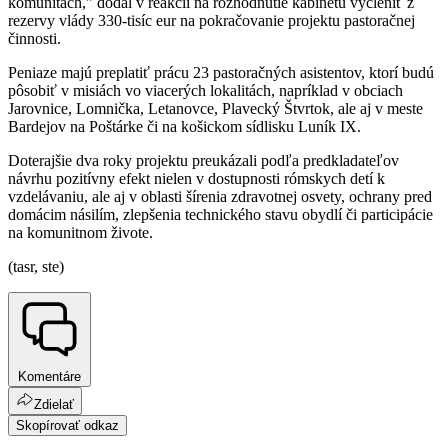
komunitách," dodal v reakcii na rozhodnutie kabinetu vyčleniť z
rezervy vlády 330-tisíc eur na pokračovanie projektu pastoračnej
činnosti.
Peniaze majú preplatiť prácu 23 pastoračných asistentov, ktorí budú
pôsobiť v misiách vo viacerých lokalitách, napríklad v obciach
Jarovnice, Lomnička, Letanovce, Plavecký Štvrtok, ale aj v meste
Bardejov na Poštárke či na košickom sídlisku Luník IX.
Doterajšie dva roky projektu preukázali podľa predkladateľov
návrhu pozitívny efekt nielen v dostupnosti rómskych detí k
vzdelávaniu, ale aj v oblasti šírenia zdravotnej osvety, ochrany pred
domácim násilím, zlepšenia technického stavu obydlí či participácie
na komunitnom živote.
(tasr, ste)
Komentáre
Zdielať
Skopírovať odkaz