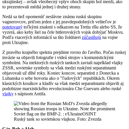
ukrajinskej – avšak všeobecný vplyv oboch skupín bol menší, ako
to prezentovali médiá jednej i druhej strany.
Nedá sa tiež opomenúť neslávne známu ruskú skupinu
vagnerovcov, pričom jeden z jej pravdepodobných veliteľov je
potetovaný
toľkými znakmi s odkazom na Tretiu ríšu alebo SS, že
vyzerá, ako keby šiel na čele hitlerovských vojsk dobýjať Moskvu.
Podľa viacerých informácií sa títo žoldnieri
zúčastňujú
na vojne
proti Ukrajine.
Z pravého krajného spektra prejdime rovno do ľavého. Počas ruskej
invázie sa objavili fotografie i videá strojov s komunistickými
symbolmi. Na niektorých ruských tankoch zaviali napríklad vlajky
ZSSR, sovietske symboly sa však medzi ruskými separatistami
objavovali už dlhé roky. Koniec koncov, separatisti z Donecka a
Luhanska o sebe hovoria ako o "ľudových" republikách. Okrem
klasických kosákov a kladív sa však medzi separatistami objavili aj
podobizne marxistického revolucionára Che Guevaru alebo ruské
vlajky
s nápisom Antifa.
Ruský tank so sovietskou vlajkou. Foto: Zvezda
Cár, Boh a Alah