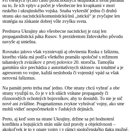
Pri všetkých týchto často protichodných skupinkách treba pamätať
na to, že ich vplyv a počet je všeobecne len kvapkami v mori
ruského i ukrajinského vojska. Snaha vykresliť jednu či druhú
stranu ako nacistickú/komunistickú/inú „istickú“ je zvyčajne len
stratégia na získanie dobrej vôle zvyšku sveta.
Predstava Ukrajiny ako všeobecne nacistickej je ozaj len
propagandistická páka Rusov. S prezidentom židovského pôvodu
navyše aj smiešna.
Rovnako jalovo však vyznievajú aj obvinenia Ruska z fašizmu,
ktorého vláda má podľa všetkého pramálo spoločné s režimom
talianskych zväzákov z prvej polovice 20. storočia. Tamojšia
garnitúra síce prechádza z autoritatívnych sklonov na totalitné a je
agresorom vo vojne, každá nesloboda či vojenský vpád sa však
nerovná fašizmus.
Na pamäti preto treba mať jedno. Obe strany chcú vyhrať a obe
strany využijú to, čo je v ich silách vrátane propagandy či
rôznorodých ochotných bojovníkov, aby to dosiahli. To nie je nič
nové ani zvláštne. Pragmatizmus zvykne vyhrávať vojny, ako sme
mohli vidieť nespočetnekrát v ľudských dejinách.
Preto, aj keď som na strane Ukrajiny, držme sa pri hodnotení
konfliktu a bojujúcich strán stále úzd pravdy a objektívnosti –
akokoľvek je to v opare vojny i v rámci spoločenského tlaku možné.