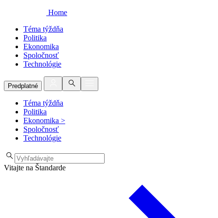
Home
Téma týždňa
Politika
Ekonomika
Spoločnosť
Technológie
Predplatné
Téma týždňa
Politika
Ekonomika
>
Spoločnosť
Technológie
Vitajte na Štandarde