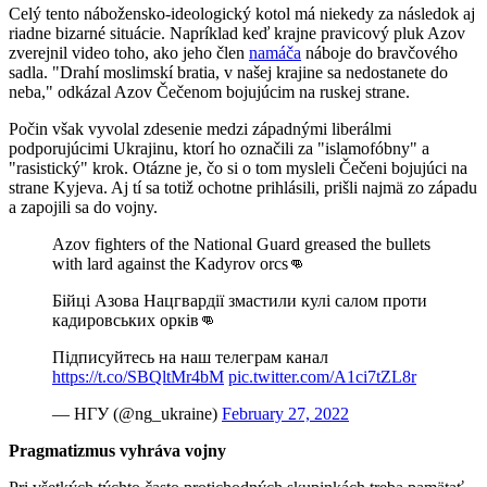
Celý tento nábožensko-ideologický kotol má niekedy za následok aj
riadne bizarné situácie. Napríklad keď krajne pravicový pluk Azov
zverejnil video toho, ako jeho člen
namáča
náboje do bravčového
sadla. "Drahí moslimskí bratia, v našej krajine sa nedostanete do
neba," odkázal Azov Čečenom bojujúcim na ruskej strane.
Počin však vyvolal zdesenie medzi západnými liberálmi
podporujúcimi Ukrajinu, ktorí ho označili za "islamofóbny" a
"rasistický" krok. Otázne je, čo si o tom mysleli Čečeni bojujúci na
strane Kyjeva. Aj tí sa totiž ochotne prihlásili, prišli najmä zo západu
a zapojili sa do vojny.
Azov fighters of the National Guard greased the bullets
with lard against the Kadyrov orcs👊
Бійці Азова Нацгвардії змастили кулі салом проти
кадировських орків👊
Підписуйтесь на наш телеграм канал
https://t.co/SBQltMr4bM
pic.twitter.com/A1ci7tZL8r
— НГУ (@ng_ukraine)
February 27, 2022
Pragmatizmus vyhráva vojny