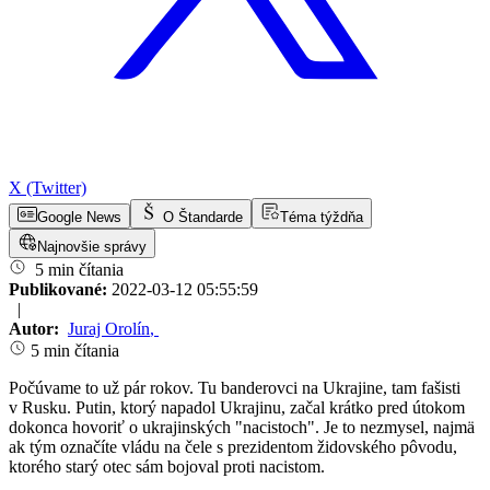
X (Twitter)
Google News
O Štandarde
Téma týždňa
Najnovšie správy
5 min čítania
Publikované:
2022-03-12 05:55:59
|
Autor:
Juraj Orolín
,
5 min čítania
Počúvame to už pár rokov. Tu banderovci na Ukrajine, tam fašisti
v Rusku. Putin, ktorý napadol Ukrajinu, začal krátko pred útokom
dokonca hovoriť o ukrajinských "nacistoch". Je to nezmysel, najmä
ak tým označíte vládu na čele s prezidentom židovského pôvodu,
ktorého starý otec sám bojoval proti nacistom.