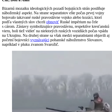
Bizarnú mozaiku ideologických pozadí bojujúcich strán posilňuje
náboženský aspekt. Na strane separatistov ešte počas prvej vojny
bojovalo takzvané ruské pravoslávne vojsko alebo kozáci, ktorí
podľa vlastných slov chceli
obnoviť
Ruské impérium na čele
s cárom. Zástavy symbolizujúce pravoslávnu, respektíve kresťanskú
vieru, boli tiež vidieť na niektorých ruských vozidlách počas vpádu
na Ukrajinu. Na druhej strane sa však medzi separatistami objavili aj
početní bojovníci
vyznávajúci
pohanské náboženstvo Slovanov,
napríklad v pluku zvanom Svarožič.