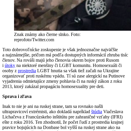
Znak známy ako čierne slnko. Foto:
reprofoto/Twitter.com
Toto dobrovoľnícke zoskupenie je však jednoznačne najväčšie
a najznámejšie, pričom má podľa dostupných informácií zhruba tisíc
členov. Na rováši majú jeho členovia okrem bojov proti Rusom
i
útoky
na niektoré menšiny či LGBT komunitu. Homosexuáli či
osoby z
prostredia
LGBT hnutia sa však tiež začali na Ukrajine
organizovať proti ruskému vpádu. Tí sú zase alergickí na Putinove
vyjadrenia odmietajúce zmeny pohlavia či na ruský zákon z roku
2013, ktorý zakázal propagáciu homosexuality pre deti.
Sprava i zľava
Inak to nie je ani na ruskej strane, tam sa rovnako našli
ultrapravicoví extrémisti, ako dokladá napríklad
štúdia
Viačeslava
Lichačeva z Francúzskeho inštitútu pre zahraničné vzťahy (IFRI)
ešte z roku 2016. Ten zhodnotil, že počet ľudí z prostredia krajnej
pravice bojujúcich na Donbase bol vyšší na ruskej strane ako na