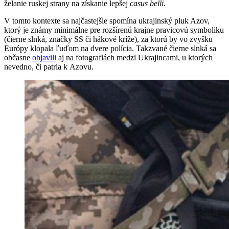
želanie ruskej strany na získanie lepšej
casus belli
.
V tomto kontexte sa najčastejšie spomína ukrajinský pluk Azov,
ktorý je známy minimálne pre rozšírenú krajne pravicovú symboliku
(čierne slnká, značky SS či hákové kríže), za ktorú by vo zvyšku
Európy klopala ľuďom na dvere polícia. Takzvané čierne slnká sa
občasne
objavili
aj na fotografiách medzi Ukrajincami, u ktorých
nevedno, či patria k Azovu.