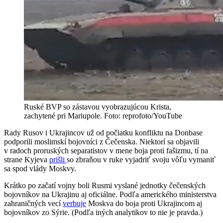
Ruské BVP so zástavou vyobrazujúcou Krista,
zachytené pri Mariupole. Foto: reprofoto/YouTube
Rady Rusov i Ukrajincov už od počiatku konfliktu na Donbase
podporili moslimskí bojovníci z Čečenska. Niektorí sa objavili
v radoch proruských separatistov v mene boja proti fašizmu, tí na
strane Kyjeva
prišli
so zbraňou v ruke vyjadriť svoju vôľu vymaniť
sa spod vlády Moskvy.
Krátko po začatí vojny boli Rusmi vyslané jednotky čečenských
bojovníkov na Ukrajinu aj oficiálne. Podľa amerického ministerstva
zahraničných vecí
verbuje
Moskva do boja proti Ukrajincom aj
bojovníkov zo Sýrie. (Podľa iných analytikov to nie je pravda.)