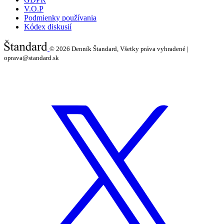
V.O.P
Podmienky používania
Kódex diskusií
© 2026
Denník Štandard, Všetky práva vyhradené |
oprava@standard.sk