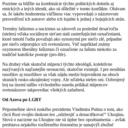
Pozrime sa bližšie na kombinácie týchto politických doktrín aj
etnických a iných identít, ako sú dôležité v tomto konflikte. Obávam
sa, že takéto hodnotenia väčšinou viac vypovedajú o názorovom
presvedčení ich autorov alebo ich lojalite k jednej z bojujúcich strán.
Termíny fašizmus a nacizmus sa zároveň za posledné desaťročia
(nielen) vďaka sociálnym sieťam stali zastrešujúcimi označeniami,
ktoré mnohí ľudia považujú ako synonymá pre niečo zlé, prípadne
pre niečo odporujúce ich svetonázoru. Viď napríklad známy
oxymoron liberálny fašizmus či označenie za fašistu niekoho za
tradičné katolícke postoje (pro-life).
Na druhej však skutoční stúpenci týchto ideológií, kolektívne
nazývaných najčastejšie neonacisti, skutočne existujú. I pre nesúhlas
rusofilov aj rusofóbov sa však nájdu medzi bojovníkmi na oboch
stranách rusko-ukrajinskej vojny. Ale zďaleka nielen oni. Ozbrojený
boj na území nášho východného suseda prilákal stúpencov
svetonázorov takpovediac všetkých zafarbení.
Od Azova po LGBT
Pripomeňme slová ruského prezidenta Vladimira Putina o tom, ako
chcú Rusi svojím útokom len „odzbrojiť a denacifikovať“ Ukrajinu.
Slová o nacizme na Ukrajine nie sú úplne bez opodstatnenia – avšak
predstava nejakého rozšíreného fenoménu je nanajvýš zbožné