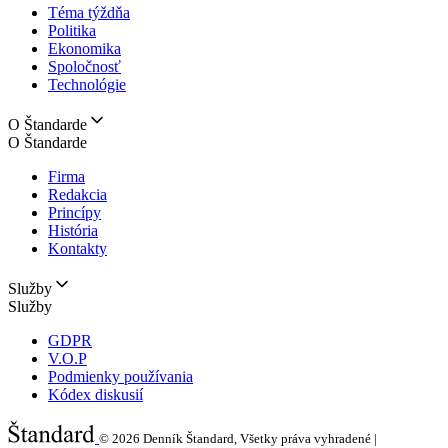
Téma týždňa
Politika
Ekonomika
Spoločnosť
Technológie
O Štandarde
O Štandarde
Firma
Redakcia
Princípy
História
Kontakty
Služby
Služby
GDPR
V.O.P
Podmienky používania
Kódex diskusií
© 2026
Denník Štandard, Všetky práva vyhradené |