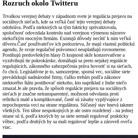
Rozruch okolo Twitteru
Trvalkou verejnej debaty v západnom svete je regulácia prejavu na
sociálnych sieťach, kde sa veľká časť tejto verejnej debaty
odohráva. Podľa niektorých sa tým fakticky sprivatizovala,
spoločnosť odovzdala kontrolu nad verejnou výmenou názorov
niekoľkým mocným firmám. Existujú dôvody necítiť k nim veľkú
dôveru.Časť používateľov ich podozrieva, že majú vlastnú politickú
agendu, že svoje regulačné právomoci neuplatňujú rovnomerne.
Postihujú predovšetkým hlasy či krajnosti skôr konzervatívne a
vyzdvihujú tie pokrokárske, domáhajú sa preto nejakej regulácie
regulujúcich, zákonného zabezpečenia práva hovoriť si na sieťach,
čo chcú. Legislatívne je to, samozrejme, sporná vec, sociálne siete
prevádzkujú nadnárodné firmy, ťažko trebárs podľa zákonov
niektorého štátu postihovať niekoho, kto napríklad z Indie niečo
zmazal.Je ale pravda, že spôsob regulácie prejavu na sociálnych
sieťach je značne netransparentný, možnosti odvolania proti
reštrikcii malé a komplikované, časté sú zásahy vyplývajúce z
nepochopenia veci na strane regulátora. Súčasný stav hnevá takmer
všetkých. Ten tábor nespokojných je ale ostro rozdelený - na jednej
strane sú tí, podľa ktorých by sa siete nemali regulovať prakticky
vôbec, podľa druhých by sa mali regulovať lepšie a zároveň oveľa
viac.