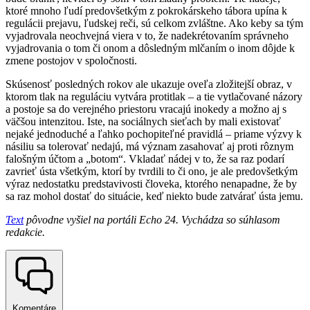
ktoré mnoho ľudí predovšetkým z pokrokárskeho tábora upína k
regulácii prejavu, ľudskej reči, sú celkom zvláštne. Ako keby sa tým
vyjadrovala neochvejná viera v to, že nadekrétovaním správneho
vyjadrovania o tom či onom a dôsledným mlčaním o inom dôjde k
zmene postojov v spoločnosti.
Skúsenosť posledných rokov ale ukazuje oveľa zložitejší obraz, v
ktorom tlak na reguláciu vytvára protitlak – a tie vytlačované názory
a postoje sa do verejného priestoru vracajú inokedy a možno aj s
väčšou intenzitou. Iste, na sociálnych sieťach by mali existovať
nejaké jednoduché a ľahko pochopiteľné pravidlá – priame výzvy k
násiliu sa tolerovať nedajú, má význam zasahovať aj proti rôznym
falošným účtom a „botom“. Vkladať nádej v to, že sa raz podarí
zavrieť ústa všetkým, ktorí by tvrdili to či ono, je ale predovšetkým
výraz nedostatku predstavivosti človeka, ktorého nenapadne, že by
sa raz mohol dostať do situácie, keď niekto bude zatvárať ústa jemu.
Text
pôvodne vyšiel na portáli Echo 24. Vychádza so súhlasom
redakcie.
Komentáre