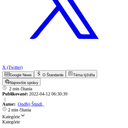
X (Twitter)
Google News
O Štandarde
Téma týždňa
Najnovšie správy
2 min čítania
Publikované:
2022-04-12 06:30:39
|
Autor:
Ondřej Štindl
,
2 min čítania
Kategórie
Kategórie