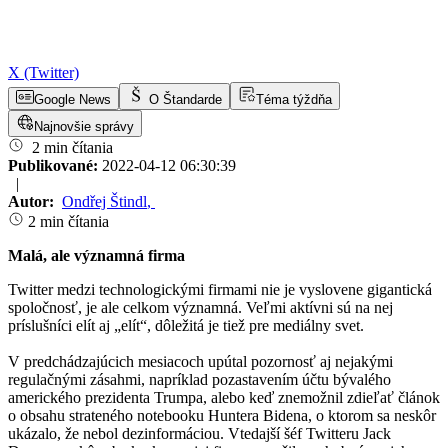
X (Twitter)
Google News
O Štandarde
Téma týždňa
Najnovšie správy
2 min čítania
Publikované:
2022-04-12 06:30:39
|
Autor:
Ondřej Štindl
,
2 min čítania
Malá, ale významná firma
Twitter medzi technologickými firmami nie je vyslovene gigantická
spoločnosť, je ale celkom významná. Veľmi aktívni sú na nej
príslušníci elít aj „elít“, dôležitá je tiež pre mediálny svet.
V predchádzajúcich mesiacoch upútal pozornosť aj nejakými
regulačnými zásahmi, napríklad pozastavením účtu bývalého
amerického prezidenta Trumpa, alebo keď znemožnil zdieľať článok
o obsahu strateného notebooku Huntera Bidena, o ktorom sa neskôr
ukázalo, že nebol dezinformáciou. Vtedajší šéf Twitteru Jack