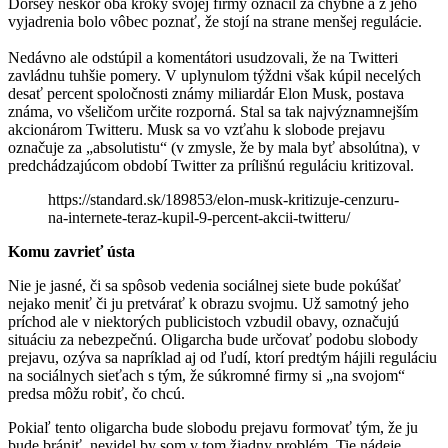
Dorsey neskôr oba kroky svojej firmy označil za chybné a z jeho
vyjadrenia bolo vôbec poznať, že stojí na strane menšej regulácie.
Nedávno ale odstúpil a komentátori usudzovali, že na Twitteri
zavládnu tuhšie pomery. V uplynulom týždni však kúpil necelých
desať percent spoločnosti známy miliardár Elon Musk, postava
známa, vo všeličom určite rozporná. Stal sa tak najvýznamnejším
akcionárom Twitteru. Musk sa vo vzťahu k slobode prejavu
označuje za „absolutistu“ (v zmysle, že by mala byť absolútna), v
predchádzajúcom období Twitter za prílišnú reguláciu kritizoval.
https://standard.sk/189853/elon-musk-kritizuje-cenzuru-
na-internete-teraz-kupil-9-percent-akcii-twitteru/
Komu zavrieť ústa
Nie je jasné, či sa spôsob vedenia sociálnej siete bude pokúšať
nejako meniť či ju pretvárať k obrazu svojmu. Už samotný jeho
príchod ale v niektorých publicistoch vzbudil obavy, označujú
situáciu za nebezpečnú. Oligarcha bude určovať podobu slobody
prejavu, ozýva sa napríklad aj od ľudí, ktorí predtým hájili reguláciu
na sociálnych sieťach s tým, že súkromné firmy si „na svojom“
predsa môžu robiť, čo chcú.
Pokiaľ tento oligarcha bude slobodu prejavu formovať tým, že ju
bude brániť, nevidel by som v tom žiadny problém. Tie nádeje,