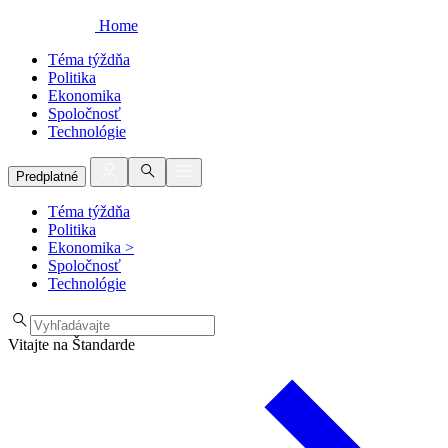
Home
Téma týždňa
Politika
Ekonomika
Spoločnosť
Technológie
Predplatné
Téma týždňa
Politika
Ekonomika
>
Spoločnosť
Technológie
Vitajte na Štandarde