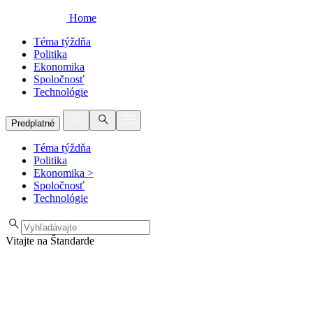
Home
Téma týždňa
Politika
Ekonomika
Spoločnosť
Technológie
Predplatné
Téma týždňa
Politika
Ekonomika
>
Spoločnosť
Technológie
Vitajte na Štandarde