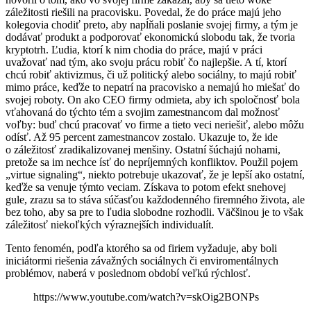
záležitosti riešili na pracovisku. Povedal, že do práce majú jeho
kolegovia chodiť preto, aby napĺňali poslanie svojej firmy, a tým je
dodávať produkt a podporovať ekonomickú slobodu tak, že tvoria
kryptotrh. Ľudia, ktorí k nim chodia do práce, majú v práci
uvažovať nad tým, ako svoju prácu robiť čo najlepšie. A tí, ktorí
chcú robiť aktivizmus, či už politický alebo sociálny, to majú robiť
mimo práce, keďže to nepatrí na pracovisko a nemajú ho miešať do
svojej roboty. On ako CEO firmy odmieta, aby ich spoločnosť bola
vťahovaná do týchto tém a svojim zamestnancom dal možnosť
voľby: buď chcú pracovať vo firme a tieto veci neriešiť, alebo môžu
odísť. Až 95 percent zamestnancov zostalo. Ukazuje to, že ide
o záležitosť zradikalizovanej menšiny. Ostatní šúchajú nohami,
pretože sa im nechce ísť do nepríjemných konfliktov. Použil pojem
„virtue signaling“, niekto potrebuje ukazovať, že je lepší ako ostatní,
keďže sa venuje týmto veciam. Získava to potom efekt snehovej
gule, zrazu sa to stáva súčasťou každodenného firemného života, ale
bez toho, aby sa pre to ľudia slobodne rozhodli. Väčšinou je to však
záležitosť niekoľkých výraznejších individualít.
Tento fenomén, podľa ktorého sa od firiem vyžaduje, aby boli
iniciátormi riešenia závažných sociálnych či enviromentálnych
problémov, naberá v poslednom období veľkú rýchlosť.
https://www.youtube.com/watch?v=skOig2BONPs