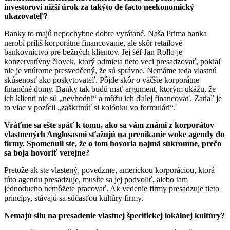
investorovi nižší úrok za takýto de facto neekonomický
ukazovateľ?
Banky to majú nepochybne dobre vyrátané. Naša Prima banka
nerobí príliš korporátne financovanie, ale skôr retailové
bankovníctvo pre bežných klientov. Jej šéf Jan Rollo je
konzervatívny človek, ktorý odmieta tieto veci presadzovať, pokiaľ
nie je vnútorne presvedčený, že sú správne. Nemáme teda vlastnú
skúsenosť ako poskytovateľ. Pôjde skôr o väčšie korporátne
finančné domy. Banky tak budú mať argument, ktorým ukážu, že
ich klienti nie sú „nevhodní“ a môžu ich ďalej financovať. Zatiaľ je
to viac v pozícii „zaškrtnúť si kolónku vo formulári“.
Vráťme sa ešte späť k tomu, ako sa vám známi z korporátov
vlastnených Anglosasmi sťažujú na prenikanie woke agendy do
firmy. Spomenuli ste, že o tom hovoria najmä súkromne, prečo
sa boja hovoriť verejne?
Pretože ak ste vlastený, povedzme, americkou korporáciou, ktorá
túto agendu presadzuje, musíte sa jej podvoliť, alebo tam
jednoducho nemôžete pracovať. Ak vedenie firmy presadzuje tieto
princípy, stávajú sa súčasťou kultúry firmy.
Nemajú silu na presadenie vlastnej špecifickej lokálnej kultúry?