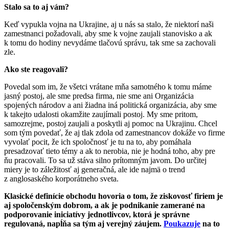
Stalo sa to aj vám?
Keď vypukla vojna na Ukrajine, aj u nás sa stalo, že niektorí naši
zamestnanci požadovali, aby sme k vojne zaujali stanovisko a ak
k tomu do hodiny nevydáme tlačovú správu, tak sme sa zachovali
zle.
Ako ste reagovali?
Povedal som im, že všetci vrátane mňa samotného k tomu máme
jasný postoj, ale sme predsa firma, nie sme ani Organizácia
spojených národov a ani žiadna iná politická organizácia, aby sme
k takejto udalosti okamžite zaujímali postoj. My sme pritom,
samozrejme, postoj zaujali a poskytli aj pomoc na Ukrajinu. Chcel
som tým povedať, že aj tlak zdola od zamestnancov dokáže vo firme
vyvolať pocit, že ich spoločnosť je tu na to, aby pomáhala
presadzovať tieto témy a ak to nerobia, nie je hodná toho, aby pre
ňu pracovali. To sa už stáva silno prítomným javom. Do určitej
miery je to záležitosť aj generačná, ale ide najmä o trend
z anglosaského korporátneho sveta.
Klasické definície obchodu hovoria o tom, že ziskovosť firiem je
aj spoločenským dobrom, a ak je podnikanie zamerané na
podporovanie iniciatívy jednotlivcov, ktorá je správne
regulovaná, napĺňa sa tým aj verejný záujem.
Poukazuje
na to