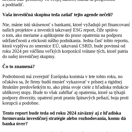
a podriadiť.
Vaša investičná skupina teda zatiaľ tejto agende nečelí?
Nie, máme istú skúsenosť s bankami, ktoré vyžadujú pri financovaní
našich projektov a investícii takzvaný ESG report, čiže správu
o tom, ako meriame a aplikujeme do praxe opatrenia na podporu
udržateľnosti a etickosti nášho podnikania. Jedna časť tohto reportu,
ktorá vyplýva zo smernice EÚ, takzvaná CSRD, bude povinná od
roku 2024 pre väčšinu veľkých korporácií vrátane tých, ktoré patria
do našej investičnej skupiny.
Čo to znamená?
Podrobnosti má zverejniť Európska komisia v lete tohto roku, no
očakáva sa, že firmy budú musieť vykazovať v prísnej a rigidnej
štruktúre predovšetkým to, ako plnia svoje ciele z hľadiska redukcie
uhlíkovej stopy. Bude to však zahŕňať aj opatrenia, ktoré sa týkajú
podpory diverzity, opatrení proti praniu špinavých peňazí, boja proti
korupcii a podobne.
Tento report bude teda od roku 2024 záväzný aj z hľadiska
formovania investičnej stratégie alebo rozhodovania, komu dá
banka úver?