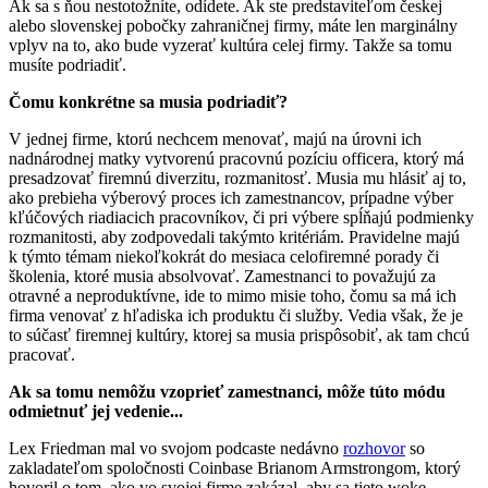
Ak sa s ňou nestotožníte, odídete. Ak ste predstaviteľom českej
alebo slovenskej pobočky zahraničnej firmy, máte len marginálny
vplyv na to, ako bude vyzerať kultúra celej firmy. Takže sa tomu
musíte podriadiť.
Čomu konkrétne sa musia podriadiť?
V jednej firme, ktorú nechcem menovať, majú na úrovni ich
nadnárodnej matky vytvorenú pracovnú pozíciu officera, ktorý má
presadzovať firemnú diverzitu, rozmanitosť. Musia mu hlásiť aj to,
ako prebieha výberový proces ich zamestnancov, prípadne výber
kľúčových riadiacich pracovníkov, či pri výbere spĺňajú podmienky
rozmanitosti, aby zodpovedali takýmto kritériám. Pravidelne majú
k týmto témam niekoľkokrát do mesiaca celofiremné porady či
školenia, ktoré musia absolvovať. Zamestnanci to považujú za
otravné a neproduktívne, ide to mimo misie toho, čomu sa má ich
firma venovať z hľadiska ich produktu či služby. Vedia však, že je
to súčasť firemnej kultúry, ktorej sa musia prispôsobiť, ak tam chcú
pracovať.
Ak sa tomu nemôžu vzoprieť zamestnanci, môže túto módu
odmietnuť jej vedenie...
Lex Friedman mal vo svojom podcaste nedávno
rozhovor
so
zakladateľom spoločnosti Coinbase Brianom Armstrongom, ktorý
hovoril o tom, ako vo svojej firme zakázal, aby sa tieto woke