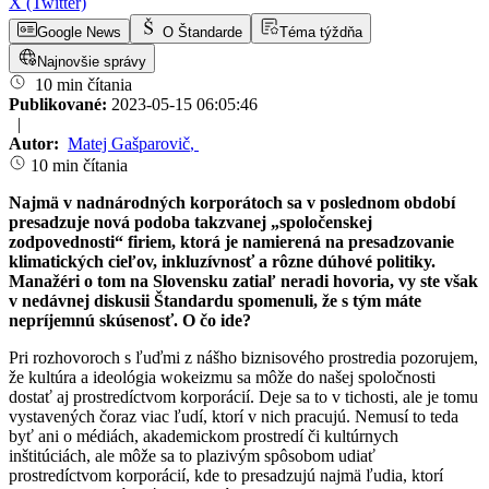
X (Twitter)
Google News
O Štandarde
Téma týždňa
Najnovšie správy
10 min čítania
Publikované:
2023-05-15 06:05:46
|
Autor:
Matej Gašparovič
,
10 min čítania
Najmä v nadnárodných korporátoch sa v poslednom období
presadzuje nová podoba takzvanej „spoločenskej
zodpovednosti“ firiem, ktorá je namierená na presadzovanie
klimatických cieľov, inkluzívnosť a rôzne dúhové politiky.
Manažéri o tom na Slovensku zatiaľ neradi hovoria, vy ste však
v nedávnej diskusii Štandardu spomenuli, že s tým máte
nepríjemnú skúsenosť. O čo ide?
Pri rozhovoroch s ľuďmi z nášho biznisového prostredia pozorujem,
že kultúra a ideológia wokeizmu sa môže do našej spoločnosti
dostať aj prostredíctvom korporácií. Deje sa to v tichosti, ale je tomu
vystavených čoraz viac ľudí, ktorí v nich pracujú. Nemusí to teda
byť ani o médiách, akademickom prostredí či kultúrnych
inštitúciách, ale môže sa to plazivým spôsobom udiať
prostredíctvom korporácií, kde to presadzujú najmä ľudia, ktorí