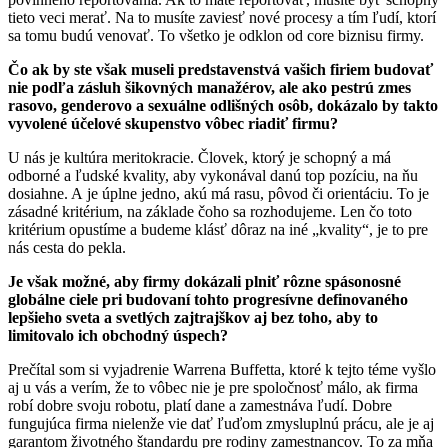
tieto veci merať. Na to musíte zaviesť nové procesy a tím ľudí, ktorí
sa tomu budú venovať. To všetko je odklon od core biznisu firmy.
Čo ak by ste však museli predstavenstvá vašich firiem budovať
nie podľa zásluh šikovných manažérov, ale ako pestrú zmes
rasovo, genderovo a sexuálne odlišných osôb, dokázalo by takto
vyvolené účelové skupenstvo vôbec riadiť firmu?
U nás je kultúra meritokracie. Človek, ktorý je schopný a má
odborné a ľudské kvality, aby vykonával danú top pozíciu, na ňu
dosiahne. A je úplne jedno, akú má rasu, pôvod či orientáciu. To je
zásadné kritérium, na základe čoho sa rozhodujeme. Len čo toto
kritérium opustíme a budeme klásť dôraz na iné „kvality“, je to pre
nás cesta do pekla.
Je však možné, aby firmy dokázali plniť rôzne spásonosné
globálne ciele pri budovaní tohto progresívne definovaného
lepšieho sveta a svetlých zajtrajškov aj bez toho, aby to
limitovalo ich obchodný úspech?
Prečítal som si vyjadrenie Warrena Buffetta, ktoré k tejto téme vyšlo
aj u vás a verím, že to vôbec nie je pre spoločnosť málo, ak firma
robí dobre svoju robotu, platí dane a zamestnáva ľudí. Dobre
fungujúca firma nielenže vie dať ľuďom zmysluplnú prácu, ale je aj
garantom životného štandardu pre rodiny zamestnancov. To za mňa