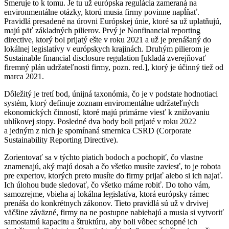
Smeruje to k tomu. Je tu už európska regulácia zameraná na
environmentálne otázky, ktorú musia firmy povinne napĺňať.
Pravidlá presadené na úrovni Európskej únie, ktoré sa už uplatňujú,
majú päť základných pilierov. Prvý je Nonfinancial reporting
directive, ktorý bol prijatý ešte v roku 2021 a už je prenášaný do
lokálnej legislatívy v európskych krajinách. Druhým pilierom je
Sustainable financial disclosure regulation [ukladá zverejňovať
firemný plán udržateľnosti firmy, pozn. red.], ktorý je účinný tiež od
marca 2021.
Dôležitý je tretí bod, únijná taxonómia, čo je v podstate hodnotiaci
systém, ktorý definuje zoznam enviromentálne udržateľných
ekonomických činností, ktoré majú primárne viesť k znižovaniu
uhlíkovej stopy. Posledné dva body boli prijaté v roku 2022
a jedným z nich je spomínaná smernica CSRD (Corporate
Sustainability Reporting Directive).
Zorientovať sa v týchto piatich bodoch a pochopiť, čo vlastne
znamenajú, aký majú dosah a čo všetko musíte zaviesť, to je robota
pre expertov, ktorých preto musíte do firmy prijať alebo si ich najať.
Ich úlohou bude sledovať, čo všetko máme robiť. Do toho vám,
samozrejme, vbieha aj lokálna legislatíva, ktorá európsky rámec
prenáša do konkrétnych zákonov. Tieto pravidlá sú už v drvivej
väčšine záväzné, firmy na ne postupne nabiehajú a musia si vytvoriť
samostatnú kapacitu a štruktúru, aby boli vôbec schopné ich