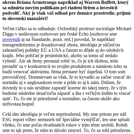
okrem Briana Armstronga napríklad aj Warren Buffett, ktorý
sa odmieta novým politikám pri riadení firiem a investícii
podvoliť. Aký je však váš odhad pre domáce prostredie, prijmú
to slovenskí manažéri?
Veľmi ťažko sa to odhaduje. Oxfordský profesor sociológie Michael
Diggs v nedávnom rozhovore pre české Echo [rozhovor sme
uverejnili
aj na Štandarde, pozn. red.] povedal, že napríklad
transgenderizmus je dosadzovaný zhora, ideológia je súčasťou
zahraničnej politiky EÚ a USA a časom to dôjde aj do odolných
krajín. Jeho pohľad je pesimistický, akoby sa tomu už nedalo
vyhnúť. Ale ak firmy prestanú robiť to, čo je ich úlohou, teda
presadiť sa v konkurencii so svojím produktom a namiesto toho sa
budú venovať aktivizmu, firma prestane byť úspešná. O tom som
presvedčený. Domnievam sa však, že to kyvadlo sa začne vracať do
normálu aj v anglosaskom svete a príde to aj k nám. Dúfam, že
dovtedy to u nás nestihne zapustiť korene do takej miery, že s tým
budeme následne desaťročia zápasiť a iba s veľkým úsilím to vracať
späť. To, čo nie je prirodzené a normálne, sa časom ukáže ako
neživotaschopné.
Celá táto ideológia je veľmi neprirodzená. My sme pritom pre náš
ESG report vôbec nemuseli nič špeciálne vymýšľať, len sme spísali
všetko, čo sme počas dvadsiatich rokov v tejto téme urobili. Robili
sme to tak preto, že nám to dávalo zmysel. To, čo sa robí prirodzene,