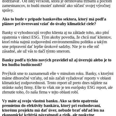
dodržiavať. Od istej veľkosti, ktorá je definovaná tržbami a počtom
zamestnancov, to budú musieť zahrnúť ako súčasť svojej výročnej
správy.
Ako to bude v prípade bankového sektora, ktorý má podľa
plánov pri úverovaní vziať do úvahy klimatické ciele?
Banky si vyhodnocujú svojho klienta aj na základe toho, ako plní
opatrenia v rámci ESG. Tým akoby povedia, že chcú mať klientov,
ktorí robia najmä zodpovednú environmentálnu politiku a takým
sme pripravení dať lepšie úrokové sadzby. Nie je to ešte nič
zásadné, ale už vás to tlačí týmto smerom.
Banky podľa týchto nových pravidiel už aj úverujú alebo je to
len hudba budúcnosti?
Prvýkrát sme to zaznamenali ešte v minulom roku. Banky, s ktorými
máme dlhoročné vzťahy, od nás začali vyžadovať reporty v oblasti
klimatickej zodpovednosti. Tento report už preto dnes nájdete na
stránke našej firmy. Ešte to však nie je ten európsky ESG report, ale
zhrnutie toho, čo naša firma v tejto oblasti robí.
Vy máte aj svoju vlastnú banku. Ako sa tieto opatrenia
premietnu do efektivity bankára, ktorý pri rozhodovaní,
ktorému projektu má dať úver, nebude brať ohľad len na
ekonomické kritériá návratnosti a rizík, ale poskytne