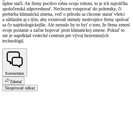
úplne stačí. Ak firmy poctivo robia svoju robotu, to je ich najväčšia
spoločenská zdpovednosť. Nechcem vstupovať do polemiky, či
prebieha klimatická zmena, veď o prírodu sa chceme starať všetci
a súhlasím aj s tým, aby existovali stimuly motivujúce firmy správať
sa čo najekologickejšie. Ale nemalo by to byť o tom, že firma zmení
svoje poslanie a začne bojovať proti klimatickej zmene. Pokiaľ to
nie je napríklad vedecké centrum pre vývoj bezemisných
technológií.
Komentáre
Zdielať
Skopírovať odkaz