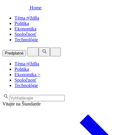
Home
Téma týždňa
Politika
Ekonomika
Spoločnosť
Technológie
Predplatné
Téma týždňa
Politika
Ekonomika
>
Spoločnosť
Technológie
Vitajte na Štandarde