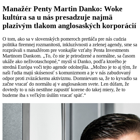
Manažér Penty Martin Danko: Woke
kultúra sa u nás presadzuje najmä
plazivým tlakom anglosaských korporácií
O tom, ako sa v slovenských pomeroch pretláča pre nás cudzia
politika firemnej rozmanitosti, inkluzívnosti a zelenej agendy, sme sa
rozprávali s manažérom pre vonkajšie vzťahy Penta Investments
Martinom Dankom. „To, čo nie je prirodzené a normálne, sa časom
ukáže ako neživotaschopné,“ myslí si Danko, podľa ktorého je
stredná Európa voči tejto agende odolnejšia. „Možno je to aj tým, že
naši ľudia majú skúsenosť s komunizmom a je v nás zabudovaný
odpor proti zväzáckemu aktivizmu. Domnievam sa, že to kyvadlo sa
začne vracať do normálu aj v anglosaskom svete. Len dúfam, že
dovtedy to u nás nestihne zapustiť korene do takej miery, že to
budeme iba s veľkým úsilím vracať späť.“