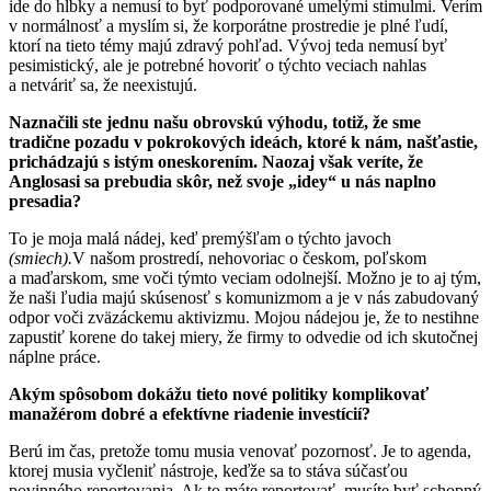
ide do hĺbky a nemusí to byť podporované umelými stimulmi. Verím
v normálnosť a myslím si, že korporátne prostredie je plné ľudí,
ktorí na tieto témy majú zdravý pohľad. Vývoj teda nemusí byť
pesimistický, ale je potrebné hovoriť o týchto veciach nahlas
a netváriť sa, že neexistujú.
Naznačili ste jednu našu obrovskú výhodu, totiž, že sme
tradične pozadu v pokrokových ideách, ktoré k nám, našťastie,
prichádzajú s istým oneskorením. Naozaj však veríte, že
Anglosasi sa prebudia skôr, než svoje „idey“ u nás naplno
presadia?
To je moja malá nádej, keď premýšľam o týchto javoch
(smiech).
V našom prostredí, nehovoriac o českom, poľskom
a maďarskom, sme voči týmto veciam odolnejší. Možno je to aj tým,
že naši ľudia majú skúsenosť s komunizmom a je v nás zabudovaný
odpor voči zväzáckemu aktivizmu. Mojou nádejou je, že to nestihne
zapustiť korene do takej miery, že firmy to odvedie od ich skutočnej
náplne práce.
Akým spôsobom dokážu tieto nové politiky komplikovať
manažérom dobré a efektívne riadenie investícií?
Berú im čas, pretože tomu musia venovať pozornosť. Je to agenda,
ktorej musia vyčleniť nástroje, keďže sa to stáva súčasťou
povinného reportovania. Ak to máte reportovať, musíte byť schopný