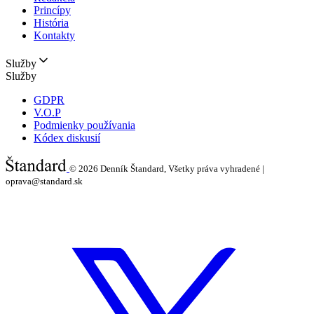
Princípy
História
Kontakty
Služby
Služby
GDPR
V.O.P
Podmienky používania
Kódex diskusií
© 2026
Denník Štandard, Všetky práva vyhradené |
oprava@standard.sk