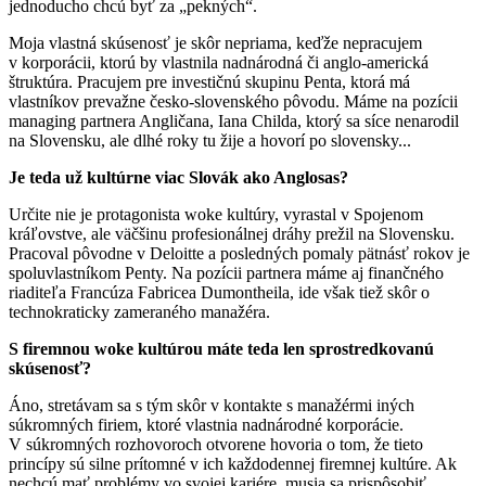
jednoducho chcú byť za „pekných“.
Moja vlastná skúsenosť je skôr nepriama, keďže nepracujem
v korporácii, ktorú by vlastnila nadnárodná či anglo-americká
štruktúra. Pracujem pre investičnú skupinu Penta, ktorá má
vlastníkov prevažne česko-slovenského pôvodu. Máme na pozícii
managing partnera Angličana, Iana Childa, ktorý sa síce nenarodil
na Slovensku, ale dlhé roky tu žije a hovorí po slovensky...
Je teda už kultúrne viac Slovák ako Anglosas?
Určite nie je protagonista woke kultúry, vyrastal v Spojenom
kráľovstve, ale väčšinu profesionálnej dráhy prežil na Slovensku.
Pracoval pôvodne v Deloitte a posledných pomaly pätnásť rokov je
spoluvlastníkom Penty. Na pozícii partnera máme aj finančného
riaditeľa Francúza Fabricea Dumontheila, ide však tiež skôr o
technokraticky zameraného manažéra.
S firemnou woke kultúrou máte teda len sprostredkovanú
skúsenosť?
Áno, stretávam sa s tým skôr v kontakte s manažérmi iných
súkromných firiem, ktoré vlastnia nadnárodné korporácie.
V súkromných rozhovoroch otvorene hovoria o tom, že tieto
princípy sú silne prítomné v ich každodennej firemnej kultúre. Ak
nechcú mať problémy vo svojej kariére, musia sa prispôsobiť