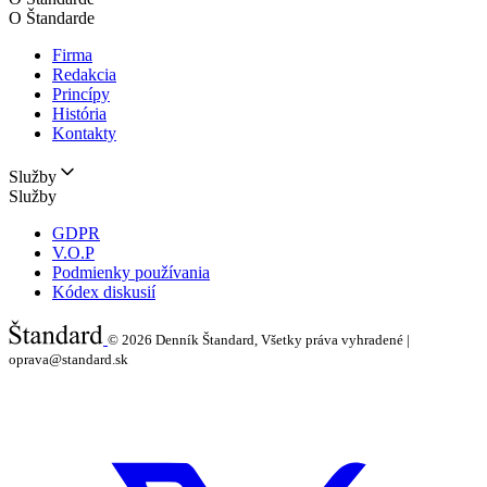
O Štandarde
Firma
Redakcia
Princípy
História
Kontakty
Služby
Služby
GDPR
V.O.P
Podmienky používania
Kódex diskusií
© 2026
Denník Štandard, Všetky práva vyhradené |
oprava@standard.sk