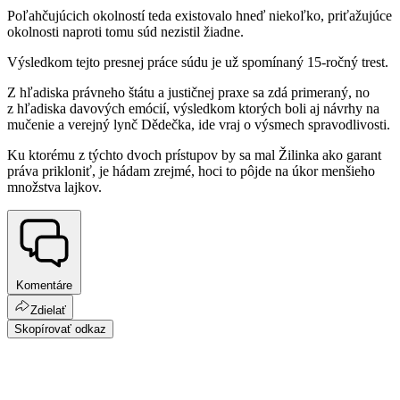
Poľahčujúcich okolností teda existovalo hneď niekoľko, priťažujúce
okolnosti naproti tomu súd nezistil žiadne.
Výsledkom tejto presnej práce súdu je už spomínaný 15-ročný trest.
Z hľadiska právneho štátu a justičnej praxe sa zdá primeraný, no
z hľadiska davových emócií, výsledkom ktorých boli aj návrhy na
mučenie a verejný lynč Dědečka, ide vraj o výsmech spravodlivosti.
Ku ktorému z týchto dvoch prístupov by sa mal Žilinka ako garant
práva prikloniť, je hádam zrejmé, hoci to pôjde na úkor menšieho
množstva lajkov.
Komentáre
Zdielať
Skopírovať odkaz