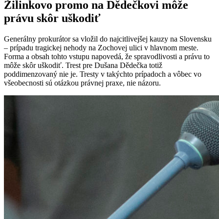
Žilinkovo promo na Dědečkovi môže
právu skôr uškodiť
Generálny prokurátor sa vložil do najcitlivejšej kauzy na Slovensku
– prípadu tragickej nehody na Zochovej ulici v hlavnom meste.
Forma a obsah tohto vstupu napovedá, že spravodlivosti a právu to
môže skôr uškodiť. Trest pre Dušana Dědečka totiž
poddimenzovaný nie je. Tresty v takýchto prípadoch a vôbec vo
všeobecnosti sú otázkou právnej praxe, nie názoru.