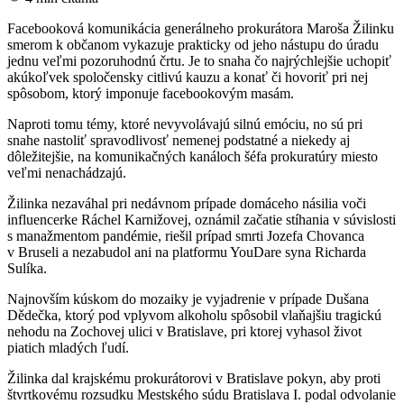
Facebooková komunikácia generálneho prokurátora Maroša Žilinku
smerom k občanom vykazuje prakticky od jeho nástupu do úradu
jednu veľmi pozoruhodnú črtu. Je to snaha čo najrýchlejšie uchopiť
akúkoľvek spoločensky citlivú kauzu a konať či hovoriť pri nej
spôsobom, ktorý imponuje facebookovým masám.
Naproti tomu témy, ktoré nevyvolávajú silnú emóciu, no sú pri
snahe nastoliť spravodlivosť nemenej podstatné a niekedy aj
dôležitejšie, na komunikačných kanáloch šéfa prokuratúry miesto
veľmi nenachádzajú.
Žilinka nezaváhal pri nedávnom prípade domáceho násilia voči
influencerke Ráchel Karnižovej, oznámil začatie stíhania v súvislosti
s manažmentom pandémie, riešil prípad smrti Jozefa Chovanca
v Bruseli a nezabudol ani na platformu YouDare syna Richarda
Sulíka.
Najnovším kúskom do mozaiky je vyjadrenie v prípade Dušana
Dědečka, ktorý pod vplyvom alkoholu spôsobil vlaňajšiu tragickú
nehodu na Zochovej ulici v Bratislave, pri ktorej vyhasol život
piatich mladých ľudí.
Žilinka dal krajskému prokurátorovi v Bratislave pokyn, aby proti
štvrtkovému rozsudku Mestského súdu Bratislava I. podal odvolanie