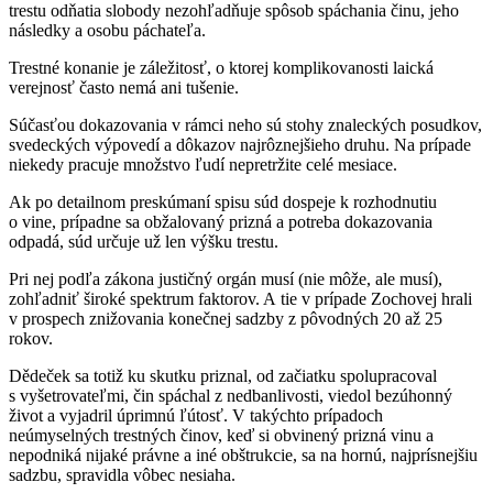
trestu odňatia slobody nezohľadňuje spôsob spáchania činu, jeho
následky a osobu páchateľa.
Trestné konanie je záležitosť, o ktorej komplikovanosti laická
verejnosť často nemá ani tušenie.
Súčasťou dokazovania v rámci neho sú stohy znaleckých posudkov,
svedeckých výpovedí a dôkazov najrôznejšieho druhu. Na prípade
niekedy pracuje množstvo ľudí nepretržite celé mesiace.
Ak po detailnom preskúmaní spisu súd dospeje k rozhodnutiu
o vine, prípadne sa obžalovaný prizná a potreba dokazovania
odpadá, súd určuje už len výšku trestu.
Pri nej podľa zákona justičný orgán musí (nie môže, ale musí),
zohľadniť široké spektrum faktorov. A tie v prípade Zochovej hrali
v prospech znižovania konečnej sadzby z pôvodných 20 až 25
rokov.
Dědeček sa totiž ku skutku priznal, od začiatku spolupracoval
s vyšetrovateľmi, čin spáchal z nedbanlivosti, viedol bezúhonný
život a vyjadril úprimnú ľútosť. V takýchto prípadoch
neúmyselných trestných činov, keď si obvinený prizná vinu a
nepodniká nijaké právne a iné obštrukcie, sa na hornú, najprísnejšiu
sadzbu, spravidla vôbec nesiaha.