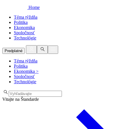
Home
Téma týždňa
Politika
Ekonomika
Spoločnosť
Technológie
Predplatné
Téma týždňa
Politika
Ekonomika
>
Spoločnosť
Technológie
Vitajte na Štandarde