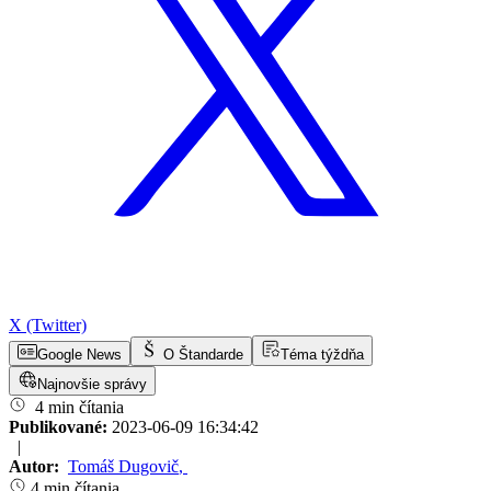
X (Twitter)
Google News
O Štandarde
Téma týždňa
Najnovšie správy
4 min čítania
Publikované:
2023-06-09 16:34:42
|
Autor:
Tomáš Dugovič
,
4 min čítania