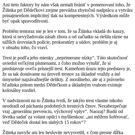
Ani tieto faktory by nám však nemali brániť v pomenovaní toho, že
Žilinka pri Dědečkovi zrejme prevádza zbytočnú nadprácu a vytvára
prinajmenšom implicitný tlak na kompetentných. Výsledkom môže
byť opak spravodlivosti.
Problém tentoraz nie je len v tom, že sa Žilinka vkladá do kauzy,
ktorá si nevyžadovala zásah zhora a od začiatku sa riešila rázne na
nižších úrovniach polície, prokuratúry a súdov, problém je aj
v obsahu toho, čo vraví.
Trest je podľa jeho mienky „neprimerane nízky“. Túto skutočnosť
uviedol veľkými písmenami, z čoho možno vytušiť, že si
predstavuje oveľa prísnejší trest. Kameňom úrazu tejto predstavy je,
že sa tak dostávame na úroveň trestov za úkladné vraždy a iné
úmyselné najzávažnejšie delikty. Z morálneho, ale aj z právneho
hľadiska pritom medzi Dědečkom a úkladným vrahom existuje
kolosálny rozdiel.
V nadväznosti na to Žilinka tvrdí, že takýto trest vlastne nikoho
neodradí od páchania podobných trestných činov. Nezabezpečuje
vraj „generálnu prevenciu, výchovný vplyv“. Naozaj? Budú od
štvrtka sadať za volant opilci s myšlienkou: „asi môžem šoférovať,
veď Dědeček dostal len slabých 15 rokov“?
Žilinka navyše ani len heslovite nevysvetlil, v čom presne dĺžka