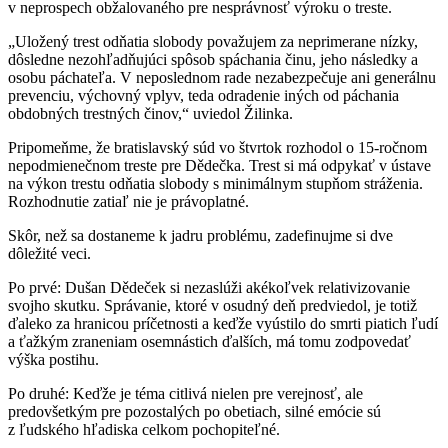
v neprospech obžalovaného pre nesprávnosť výroku o treste.
„Uložený trest odňatia slobody považujem za neprimerane nízky,
dôsledne nezohľadňujúci spôsob spáchania činu, jeho následky a
osobu páchateľa. V neposlednom rade nezabezpečuje ani generálnu
prevenciu, výchovný vplyv, teda odradenie iných od páchania
obdobných trestných činov,“ uviedol Žilinka.
Pripomeňme, že bratislavský súd vo štvrtok rozhodol o 15-ročnom
nepodmienečnom treste pre Dědečka. Trest si má odpykať v ústave
na výkon trestu odňatia slobody s minimálnym stupňom stráženia.
Rozhodnutie zatiaľ nie je právoplatné.
Skôr, než sa dostaneme k jadru problému, zadefinujme si dve
dôležité veci.
Po prvé: Dušan Dědeček si nezaslúži akékoľvek relativizovanie
svojho skutku. Správanie, ktoré v osudný deň predviedol, je totiž
ďaleko za hranicou príčetnosti a keďže vyústilo do smrti piatich ľudí
a ťažkým zraneniam osemnástich ďalších, má tomu zodpovedať
výška postihu.
Po druhé: Keďže je téma citlivá nielen pre verejnosť, ale
predovšetkým pre pozostalých po obetiach, silné emócie sú
z ľudského hľadiska celkom pochopiteľné.