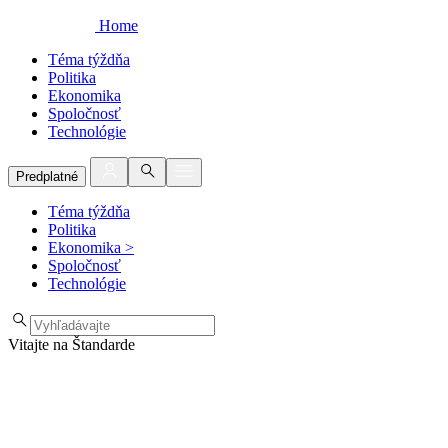
Home
Téma týždňa
Politika
Ekonomika
Spoločnosť
Technológie
Predplatné
Téma týždňa
Politika
Ekonomika
>
Spoločnosť
Technológie
Vitajte na Štandarde