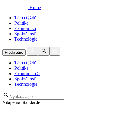
Home
Téma týždňa
Politika
Ekonomika
Spoločnosť
Technológie
Predplatné
Téma týždňa
Politika
Ekonomika
>
Spoločnosť
Technológie
Vitajte na Štandarde