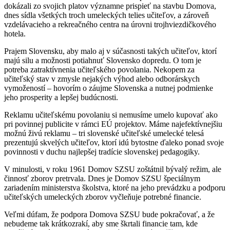
dokázali zo svojich platov významne prispieť na stavbu Domova,
dnes sídla všetkých troch umeleckých telies učiteľov, a zároveň
vzdelávacieho a rekreačného centra na úrovni trojhviezdičkového
hotela.
Prajem Slovensku, aby malo aj v súčasnosti takých učiteľov, ktorí
majú silu a možnosti potiahnuť Slovensko dopredu. O tom je
potreba zatraktívnenia učiteľského povolania. Nekopem za
učiteľský stav v zmysle nejakých výhod alebo odborárskych
vymožeností – hovorím o záujme Slovenska a nutnej podmienke
jeho prosperity a lepšej budúcnosti.
Reklamu učiteľskému povolaniu si nemusíme umelo kupovať ako
pri povinnej publicite v rámci EÚ projektov. Máme najefektívnejšiu
možnú živú reklamu – tri slovenské učiteľské umelecké telesá
prezentujú skvelých učiteľov, ktorí idú bytostne ďaleko ponad svoje
povinnosti v duchu najlepšej tradície slovenskej pedagogiky.
V minulosti, v roku 1961 Domov SZSU zoštátnil bývalý režim, ale
činnosť zborov pretrvala. Dnes je Domov SZSU špeciálnym
zariadením ministerstva školstva, ktoré na jeho prevádzku a podporu
učiteľských umeleckých zborov vyčleňuje potrebné financie.
Veľmi dúfam, že podpora Domova SZSU bude pokračovať, a že
nebudeme tak krátkozrakí, aby sme škrtali financie tam, kde