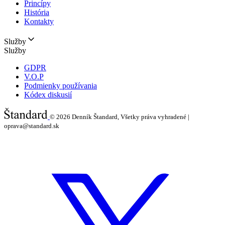
Princípy
História
Kontakty
Služby
Služby
GDPR
V.O.P
Podmienky používania
Kódex diskusií
© 2026
Denník Štandard, Všetky práva vyhradené |
oprava@standard.sk