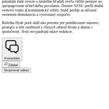
prinášajú zlaté ovocie a následne hľadali oveľa väčšie peniaze na
spropagovanie učiteľského povolania. Domov SZSU prežil druhú
svetovú vojnu aj komunistický režim. Snáď prežije aj súčasnú
osvietenú demokraciu a vyrovnaný rozpočet.
Rubrika Hyde park slúži ako priestor pre publikovanie názorov,
postojov a tém osobností z rôznych oblastí života a diania v
spoločnosti. Texty nevyjadrujú názor redakcie.
Komentáre
Zdielať
Skopírovať odkaz