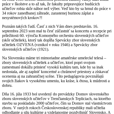
práce v školstve a to až tak, že fakulty pripravujúce budúcich
učiteľov robia skôr nábor než výber. Veď kto by sa hrnul do práce v
34 rokov zanedbanej záhrade, zarastenej burinou záplat a
nesystémových krokov?!
Poznám takých ľudí. Časť z nich Vám dnes predstavím. 16.
septembra 2023 som mal tu česť zúčastniť sa koncertu a recepcie pri
príležitosti 60. výročia Komorného orchestra slovenských učiteľov
(skôr učiteliek), ktorý tak dopĺňa Spevácky zbor slovenských
učiteliek OZVENA (vznikol v roku 1946) a Spevácky zbor
slovenských učiteľov (1921).
Na Slovensku máme tri mimoriadne amatérske umelecké telesá –
zbory slovenských učiteliek a učiteľov, ktorí popri svojom
zamestnaní dokážu priniesť vysokú kultúru tam, kde by sa inak
nedostala, ale aj zaplniť koncertné a chrámové priestory a získavať
ocenenia aj na zahraničnej scéne. Títo pedagógovia povznášajú
svojich žiakov k vysokému umeniu, ku kráse, k étosu, k múdrosti a
dobru.
Dňa 16. júla 1933 bol uvedený do prevádzky Domov slovenského
zboru slovenských učiteľov v Trenčianskych Tepliciach, na ktorého
stavbu sa poskladalo 2000 učiteľov, čím sa Domov stal vlastníctvom
zboru. V raných rokoch Československej republiky mali učitelia
odhodlanie a silu kultúrne a vzdelanostne pozdvihnúť Slovensko. A