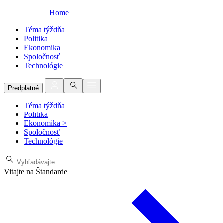
Home
Téma týždňa
Politika
Ekonomika
Spoločnosť
Technológie
Predplatné
Téma týždňa
Politika
Ekonomika
>
Spoločnosť
Technológie
Vitajte na Štandarde