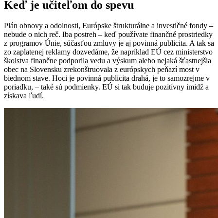
Keď je učiteľom do spevu
Plán obnovy a odolnosti, Európske štrukturálne a investičné fondy –
nebude o nich reč. Iba postreh – keď používate finančné prostriedky
z programov Únie, súčasťou zmluvy je aj povinná publicita. A tak sa
zo zaplatenej reklamy dozvedáme, že napríklad EÚ cez ministerstvo
školstva finančne podporila vedu a výskum alebo nejaká šťastnejšia
obec na Slovensku zrekonštruovala z európskych peňazí most v
biednom stave. Hoci je povinná publicita drahá, je to samozrejme v
poriadku, – také sú podmienky. EÚ si tak buduje pozitívny imidž a
získava ľudí.