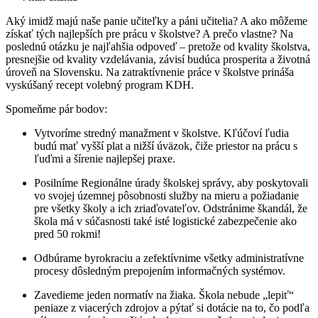
Aký imidž majú naše panie učiteľky a páni učitelia? A ako môžeme
získať tých najlepších pre prácu v školstve? A prečo vlastne? Na
poslednú otázku je najľahšia odpoveď – pretože od kvality školstva,
presnejšie od kvality vzdelávania, závisí budúca prosperita a životná
úroveň na Slovensku. Na zatraktívnenie práce v školstve prináša
vyskúšaný recept volebný program KDH.
Spomeňme pár bodov:
Vytvoríme stredný manažment v školstve. Kľúčoví ľudia
budú mať vyšší plat a nižší úväzok, čiže priestor na prácu s
ľuďmi a šírenie najlepšej praxe.
Posilníme Regionálne úrady školskej správy, aby poskytovali
vo svojej územnej pôsobnosti služby na mieru a požiadanie
pre všetky školy a ich zriaďovateľov. Odstránime škandál, že
škola má v súčasnosti také isté logistické zabezpečenie ako
pred 50 rokmi!
Odbúrame byrokraciu a zefektívnime všetky administratívne
procesy dôsledným prepojením informačných systémov.
Zavedieme jeden normatív na žiaka. Škola nebude „lepiť“
peniaze z viacerých zdrojov a pýtať si dotácie na to, čo podľa