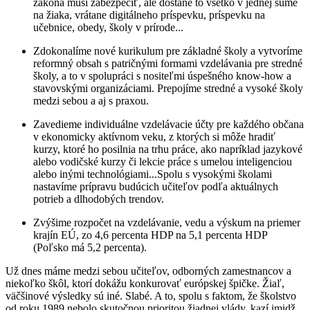
zákona musí zabezpečiť, ale dostane to všetko v jednej sume
na žiaka, vrátane digitálneho príspevku, príspevku na
učebnice, obedy, školy v prírode...
Zdokonalíme nové kurikulum pre základné školy a vytvoríme
reformný obsah s patričnými formami vzdelávania pre stredné
školy, a to v spolupráci s nositeľmi úspešného know-how a
stavovskými organizáciami. Prepojíme stredné a vysoké školy
medzi sebou a aj s praxou.
Zavedieme individuálne vzdelávacie účty pre každého občana
v ekonomicky aktívnom veku, z ktorých si môže hradiť
kurzy, ktoré ho posilnia na trhu práce, ako napríklad jazykové
alebo vodičské kurzy či lekcie práce s umelou inteligenciou
alebo inými technológiami...Spolu s vysokými školami
nastavíme prípravu budúcich učiteľov podľa aktuálnych
potrieb a dlhodobých trendov.
Zvýšime rozpočet na vzdelávanie, vedu a výskum na priemer
krajín EÚ, zo 4,6 percenta HDP na 5,1 percenta HDP
(Poľsko má 5,2 percenta).
Už dnes máme medzi sebou učiteľov, odborných zamestnancov a
niekoľko škôl, ktorí dokážu konkurovať európskej špičke. Žiaľ,
väčšinové výsledky sú iné. Slabé. A to, spolu s faktom, že školstvo
od roku 1989 nebolo skutočnou prioritou žiadnej vlády, kazí imidž