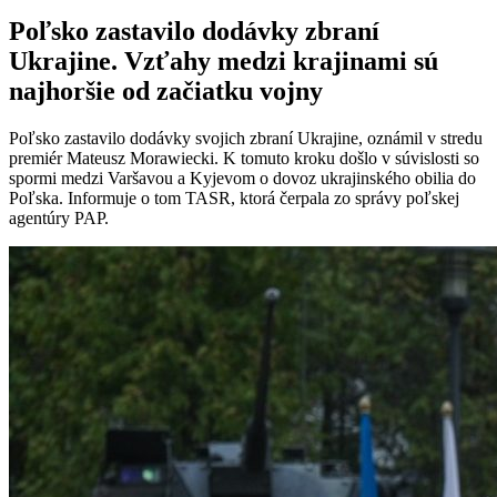
Poľsko zastavilo dodávky zbraní
Ukrajine. Vzťahy medzi krajinami sú
najhoršie od začiatku vojny
Poľsko zastavilo dodávky svojich zbraní Ukrajine, oznámil v stredu
premiér Mateusz Morawiecki. K tomuto kroku došlo v súvislosti so
spormi medzi Varšavou a Kyjevom o dovoz ukrajinského obilia do
Poľska. Informuje o tom TASR, ktorá čerpala zo správy poľskej
agentúry PAP.