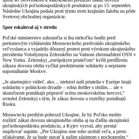
ukrajinských poľnohospodárskych produktov aj po 15. septembri.
Následne Ukrajina podala proti týmto trom krajinám žalobu na pôde
Svetovej obchodnej organizácie.
Spor eskaloval aj v stredu
Poľské ministerstvo zahraničia si iba niekoľko hodín pred
prelomovým vyhlásením Morawieckeho predvolalo ukrajinského
veľvyslanca a vyjadrilo dôrazný protest proti výrokom ukrajinského
prezidenta Volodymyra Zelenského na Valnom zhromaždení OSN v
New Yorku. Zelenskyj „európskym priateľom“ kvôli predĺženiu
zákazu dovozu obilia vyčítal predstieranie solidarity a nepriame
napomáhanie Moskve.
„Je alarmujúce vidieť, ako… niektorí naši priatelia v Európe hrajú
solidaritu v politickom divadle – robia thriller s obilím… ale v
skutočnosti pomáhajú pripraviť scénu moskovskému hercovi,“
uviedol Zelenskyj s tým, že zákaz dovozu a roztržky pomáhajú
Rusku.
Morawiecki predtým pohrozil Ukrajine, že by Poľsko mohlo
rozšíriť zákaz dovozu ukrajinského obilia aj na ďalšiu ukrajinskú
poľnohospodársku produkciu, a Kyjev vyzval, aby prestal
stupňovať napätie. „Pre Ukrajinu sme toho urobili veľa, a preto
očakávame, že sa bude stavať k našim záujmom s pochopením,“