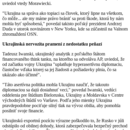
uviedol vtedy Morawiecki.
"Ukrajina sa správa ako topiaci sa človek, ktorý lipne na všetkom,
čo môže... ale my máme právo brániť sa proti škode, ktorá by nám
mohla byť spôsobená," povedal takisto poľský prezident Andrzej
Duda v utorok novinárom v New Yorku, kde sa zúčastnil na Valnom
zhromaždení OSN.
Ukrajinská nervozita pramení z nedostatku peňazí
Tadeusz Iwanski, ukrajinský analytik z poľského štátom
financovaného think tanku, na ktorého sa odvoláva AP, uviedol, že
od začiatku vojny Ukrajina "uplatňuje hyperasertívnu diplomaciu,
čiastočne vďaka ktorej sa jej žiadosti a požiadavky plnia, čo sa
ukázalo ako účinné".
"Táto asertívna politika mohla Ukrajinu naučiť, že takouto
diplomaciou sa dajú dosiahnuť veci," povedal Iwanski, vedúci
oddelenia pre štúdium Bieloruska, Ukrajiny a Moldavska v Centre
východných štúdií vo Varšave. Podľa jeho mienky Ukrajina
pravdepodobne pociťuje silný tlak na vývoz obilia, aby pomohla
posilniť svoje financie.
Ukrajinskú exportnú pozíciu výrazne poškodilo to, že Rusko v júli
odstúpilo od obilnej dohody, ktorá zabezpečovala bezpečný prechod