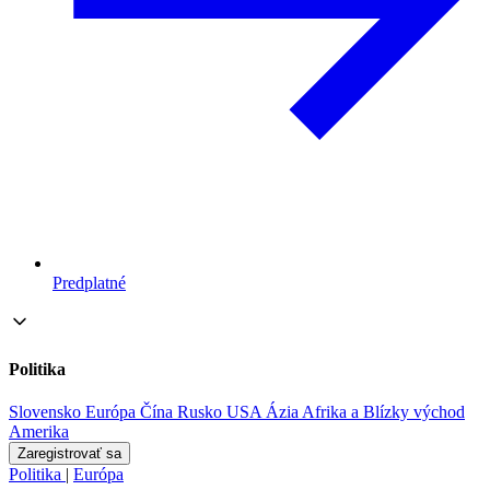
Predplatné
Politika
Slovensko
Európa
Čína
Rusko
USA
Ázia
Afrika a Blízky východ
Amerika
Zaregistrovať sa
Politika
|
Európa