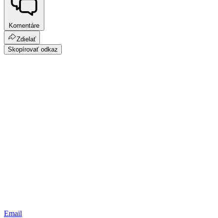
Komentáre
Zdielať
Skopírovať odkaz
Email