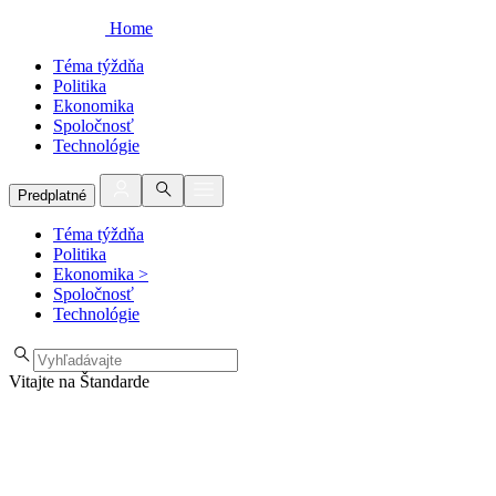
Home
Téma týždňa
Politika
Ekonomika
Spoločnosť
Technológie
Predplatné
Téma týždňa
Politika
Ekonomika
>
Spoločnosť
Technológie
Vitajte na Štandarde