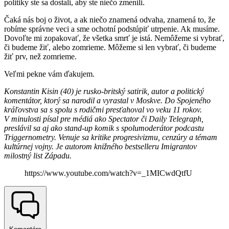
politiky ste sa dostali, aby ste niečo zmenili.
Čaká nás boj o život, a ak niečo znamená odvaha, znamená to, že
robíme správne veci a sme ochotní podstúpiť utrpenie. Ak musíme.
Dovoľte mi zopakovať, že všetka smrť je istá. Nemôžeme si vybrať,
či budeme žiť, alebo zomrieme. Môžeme si len vybrať, či budeme
žiť prv, než zomrieme.
Veľmi pekne vám ďakujem.
Konstantin Kisin (40) je rusko-britský satirik, autor a politický
komentátor, ktorý sa narodil a vyrastal v Moskve. Do Spojeného
kráľovstva sa s spolu s rodičmi presťahoval vo veku 11 rokov.
V minulosti písal pre médiá ako Spectator či Daily Telegraph,
preslávil sa aj ako stand-up komik s spolumoderátor podcastu
Triggernometry. Venuje sa kritike progresivizmu, cenzúry a témam
kultúrnej vojny. Je autorom knižného bestselleru Imigrantov
milostný list Západu.
https://www.youtube.com/watch?v=_1MICwdQtfU