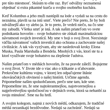
pre túto miestnosť. Skúsim to ešte raz. Byť odvážny neznamená
objednať si extra pikantné kurča u svojho osobného kuchára.
Keď Kolumbus a jeho muži nastúpili na lode a vydali sa na cestu do
neznáma, plavili sa na istú smrť. Viete prečo? Nie preto, že by boli
odvážnejší ako vy alebo ja. Je to preto, že vedeli niečo, na čo sme
my zabudli. Všetka smrť je istá. A tak našim priateľom vo svete
podnikania hovorím – svoje bohatstvo ste získali maximalizáciou
návratnosti svojich investícií. My sme v boji o svoj život. Neexistuje
väčšia návratnosť vašich investícií ako ochrana a zachovanie našej
civilizácie. A tak vás vyzývam, aby ste nasledovali kroky Elona
Muska, Paula Marshalla a Bendela. Mnohých z vás, ktorí ste tu a
ktorí využívate svoje bohatstvo na zlepšenie ľudstva.
Našim priateľom v médiách hovorím, že na pravde záleží. Bojujeme
o svoj život. V živote ide o viac ako o klikanie a sťahovanie.
Prekročme kultúrnu vojnu, v ktorej len odpaľujeme litánie
ohováračských obvinení o našej histórii. Určime agendu.
Pripomeňme našim spoluobčanom, prečo sme tam, kde sme.
Pripomeňme im, že sme najtolerantnejšou, najotvorenejšou a
najprívetivejšou spoločnosťou v dejinách sveta, ktorá sa nehanbí za
svoju minulosť. Sme na ňu hrdí.
A svojim kolegom, najmä z nových médií, odkazujem, že tradičné
médiá nezanikajú bezdôvodne. Nedajú sa zachrániť. Nedajú sa