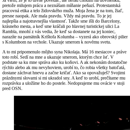
Ja viem, že je to divné povedať, ale nerád chodím na dovolenku,
pretože milujem prácu a neznášam míňanie peňazí. Protestantská
pracovná etika a telo židovského muža. Moja žena je na tom, žiaľ,
presne naopak. Ale mala pravdu. Vždy má pravdu. To je jej
najlepšia a najotravnejšia vlastnosť. Takže sme išli do Barcelony,
krásneho mesta, a keď sme kráčali po hlavnej turistickej ulici La
Rambla, mnohí z vás vedia, že keď sa dostanete na jej koniec,
narazíte na pamätník Krištofa Kolumba – vyzerá ako obrovský pilier
s Kolumbom na vrchole. Ukazuje smerom k novému svetu.
A to mi pripomenulo môjho syna Nikolaja. Má 16 mesiacov a práve
toto robí. Sedí na mne a ukazuje smerom, ktorým chce ísť. V
podstate sa ku mne správa ako ku koňovi. A ak nekonám dostatočne
rýchlo alebo ak mu nevyhoviem, urobí to, čo robia všetky batoľatá,
dostane záchvat hnevu a začne kričať. Ako sa opovažuješ? Svojimi
prázdnymi slovami si mi ukradol sny. A keď to urobí, prečítame mu
rozprávku a uložíme ho do postele. Nedoprajeme mu ovácie v stoji
pred OSN.