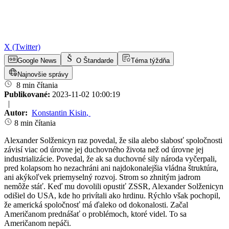
X (Twitter)
Google News
O Štandarde
Téma týždňa
Najnovšie správy
8 min čítania
Publikované:
2023-11-02 10:00:19
|
Autor:
Konstantin Kisin
,
8 min čítania
Alexander Solženicyn raz povedal, že sila alebo slabosť spoločnosti
závisí viac od úrovne jej duchovného života než od úrovne jej
industrializácie. Povedal, že ak sa duchovné sily národa vyčerpali,
pred kolapsom ho nezachráni ani najdokonalejšia vládna štruktúra,
ani akýkoľvek priemyselný rozvoj. Strom so zhnitým jadrom
nemôže stáť. Keď mu dovolili opustiť ZSSR, Alexander Solženicyn
odišiel do USA, kde ho privítali ako hrdinu. Rýchlo však pochopil,
že americká spoločnosť má ďaleko od dokonalosti. Začal
Američanom prednášať o problémoch, ktoré videl. To sa
Američanom nepáči.