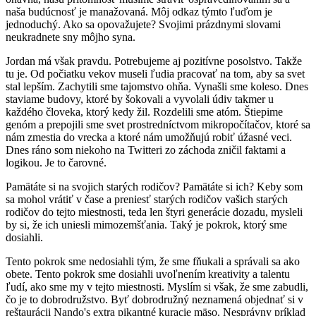
naša budúcnosť je manažovaná. Môj odkaz týmto ľuďom je
jednoduchý. Ako sa opovažujete? Svojimi prázdnymi slovami
neukradnete sny môjho syna.
Jordan má však pravdu. Potrebujeme aj pozitívne posolstvo. Takže
tu je. Od počiatku vekov museli ľudia pracovať na tom, aby sa svet
stal lepším. Zachytili sme tajomstvo ohňa. Vynašli sme koleso. Dnes
staviame budovy, ktoré by šokovali a vyvolali údiv takmer u
každého človeka, ktorý kedy žil. Rozdelili sme atóm. Štiepime
genóm a prepojili sme svet prostredníctvom mikropočítačov, ktoré sa
nám zmestia do vrecka a ktoré nám umožňujú robiť úžasné veci.
Dnes ráno som niekoho na Twitteri zo záchoda zničil faktami a
logikou. Je to čarovné.
Pamätáte si na svojich starých rodičov? Pamätáte si ich? Keby som
sa mohol vrátiť v čase a preniesť starých rodičov vašich starých
rodičov do tejto miestnosti, teda len štyri generácie dozadu, mysleli
by si, že ich uniesli mimozemšťania. Taký je pokrok, ktorý sme
dosiahli.
Tento pokrok sme nedosiahli tým, že sme fňukali a správali sa ako
obete. Tento pokrok sme dosiahli uvoľnením kreativity a talentu
ľudí, ako sme my v tejto miestnosti. Myslím si však, že sme zabudli,
čo je to dobrodružstvo. Byť dobrodružný neznamená objednať si v
reštaurácii Nando's extra pikantné kuracie mäso. Nesprávny príklad