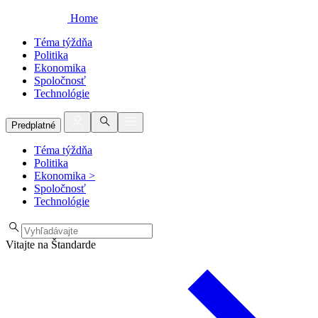
Home
Téma týždňa
Politika
Ekonomika
Spoločnosť
Technológie
Predplatné
Téma týždňa
Politika
Ekonomika
>
Spoločnosť
Technológie
Vitajte na Štandarde