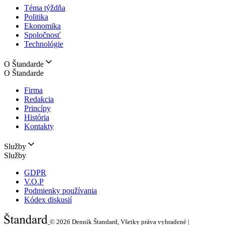
Téma týždňa
Politika
Ekonomika
Spoločnosť
Technológie
O Štandarde
O Štandarde
Firma
Redakcia
Princípy
História
Kontakty
Služby
Služby
GDPR
V.O.P
Podmienky používania
Kódex diskusií
© 2026
Denník Štandard, Všetky práva vyhradené |