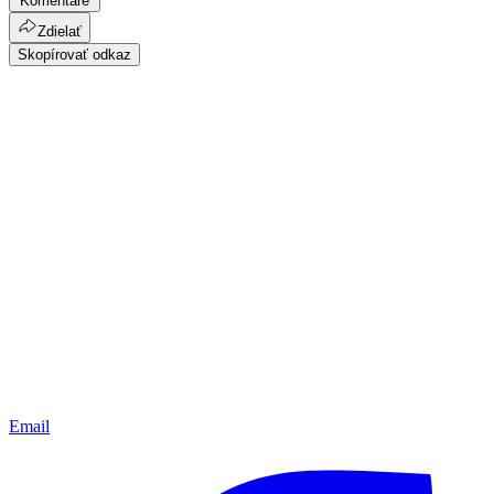
Komentáre
Zdielať
Skopírovať odkaz
Email