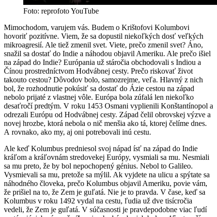
Foto: reprofoto YouTube
Mimochodom, varujem vás. Budem o Krištofovi Kolumbovi
hovoriť pozitívne. Viem, že sa dopustil niekoľkých dosť veľkých
mikroagresií. Ale tiež zmenil svet. Viete, prečo zmenil svet? Áno,
snažil sa dostať do Indie a náhodou objavil Ameriku. Ale prečo išiel
na západ do Indie? Európania už stáročia obchodovali s Indiou a
Čínou prostredníctvom Hodvábnej cesty. Prečo riskovať život
takouto cestou? Dôvodov bolo, samozrejme, veľa. Hlavný z nich
bol, že rozhodnutie pokúsiť sa dostať do Ázie cestou na západ
nebolo prijaté z vlastnej vôle. Európa bola zúfalá len niekoľko
desaťročí predtým. V roku 1453 Osmani vyplienili Konštantínopol a
odrezali Európu od Hodvábnej cesty. Západ čelil obrovskej výzve a
novej hrozbe, ktorá nebola o nič menšia ako tá, ktorej čelíme dnes.
A rovnako, ako my, aj oni potrebovali inú cestu.
Ale keď Kolumbus predniesol svoj nápad ísť na západ do Indie
kráľom a kráľovnám stredovekej Európy, vysmiali sa mu. Nesmiali
sa mu preto, že by bol nepochopený génius. Nebol to Galileo.
Vysmievali sa mu, pretože sa mýlil. Ak vyjdete na ulicu a spýtate sa
náhodného človeka, prečo Kolumbus objavil Ameriku, povie vám,
že prišiel na to, že Zem je guľatá. Nie je to pravda. V čase, keď sa
Kolumbus v roku 1492 vydal na cestu, ľudia už dve tisícročia
vedeli, že Zem je guľatá. V súčasnosti je pravdepodobne viac ľudí