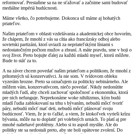
reformovať. Prestaňme sa na ne sťažovať a začnime sami budovať
mediálne impériá budúcnosti.
Máme všetko, čo potrebujeme. Dokonca už máme aj bohatých
priateľov.
Našim priateľom v oblasti vzdelávania a akademickej obce hovorím,
že chápem, že mnohí z vás sa cítia ako francúzsky odboj alebo
sovietski partizáni, ktorí uviazli za nepriateľskými líniami s
nedostatočným počtom mužov a zbraní. A máte pravdu, sme v boji o
svoj život. Preto bojujte ďalej za každú mladú myseľ, ktorú môžete.
Bude to stáť za to.
A na záver chcem povedať našim priateľom a politikom, že mnohí z
prítomných sú konzervatívci. Ja nie som. V tvídovom obleku
vyzerám hrozne. Preto sa označujem za politicky nebinárneho. Ale
môžem vám, konzervatívcom, niečo povedať. Nikdy nedonútite
mladých ľudí, aby chceli zachovať spoločnosť a ekonomiku, ktorá
pre nich nefunguje. Neprekonáme woke nihilizmus, kým budú
mladí ľudia zablokovaní na trhu s bývaním, nebudú môcť tvoriť
páry, nebudú môcť mať deti, nebudú môcť plánovať svoju
budúcnosť. Viem, že je to ťažké, a viem, že ktokoľvek vyrieši krízu
bývania, môže na to doplatiť pri volebných urnách. To platí aj pre
mnohé naliehavé problémy. Alebo si to aspoň myslíte. Ale do
politiky ste sa nedostali preto, aby ste boli opätovne zvolení. Do