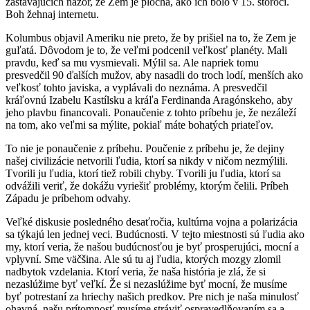
zastávajúcich názor, že Zem je plochá, ako ich bolo v 15. storočí.
Boh žehnaj internetu.
Kolumbus objavil Ameriku nie preto, že by prišiel na to, že Zem je
guľatá. Dôvodom je to, že veľmi podcenil veľkosť planéty. Mali
pravdu, keď sa mu vysmievali. Mýlil sa. Ale napriek tomu
presvedčil 90 ďalších mužov, aby nasadli do troch lodí, menších ako
veľkosť tohto javiska, a vyplávali do neznáma. A presvedčil
kráľovnú Izabelu Kastílsku a kráľa Ferdinanda Aragónskeho, aby
jeho plavbu financovali. Ponaučenie z tohto príbehu je, že nezáleží
na tom, ako veľmi sa mýlite, pokiaľ máte bohatých priateľov.
To nie je ponaučenie z príbehu. Poučenie z príbehu je, že dejiny
našej civilizácie netvorili ľudia, ktorí sa nikdy v ničom nezmýlili.
Tvorili ju ľudia, ktorí tiež robili chyby. Tvorili ju ľudia, ktorí sa
odvážili veriť, že dokážu vyriešiť problémy, ktorým čelili. Príbeh
Západu je príbehom odvahy.
Veľké diskusie posledného desaťročia, kultúrna vojna a polarizácia
sa týkajú len jednej veci. Budúcnosti. V tejto miestnosti sú ľudia ako
my, ktorí veria, že našou budúcnosťou je byť prosperujúci, mocní a
vplyvní. Sme väčšina. Ale sú tu aj ľudia, ktorých mozgy zlomil
nadbytok vzdelania. Ktorí veria, že naša história je zlá, že si
nezaslúžime byť veľkí. Že si nezaslúžime byť mocní, že musíme
byť potrestaní za hriechy našich predkov. Pre nich je naša minulosť
ohavná, našu prítomnosť musíme stráviť ospravedlňovaním sa a