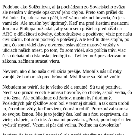
Podobne ako Solženicyn, aj ja pochádzam zo Sovietskeho zväzu,
ale nemám v úmysle opakovať jeho chybu. Preto som prišiel do
Británie. Tu, kde sa vám páči, keď vám cudzinci hovoria, čo je s
vami zle. Ale musím byť úprimný. Keď ma pred šiestimi mesiacmi
Jordan a Philippa požiadali, aby som sem prišiel a prednášal na
ARC o dôležitosti odvahy, dobrodružstva a pozitívnej vízie pre našu
civilizáciu, bol som poctený a potešený. Ale keď tu dnes stojím, po
tom, čo som videl davy otvorene oslavujúce masové vraždy v
uliciach našich miest, po tom, čo som videl, ako polícia trávi viac
času debatami o islamskej teológii na Twitteri než presadzovaním
zákona, začínam strácať vieru.
Neviem, ako dlho naša civilizácia prežije. Mnohí z nás už roky
varujú, že barbari sú pred bránami. Mýlili sme sa. Sú už vnútri.
Nebudem sa tváriť, že je všetko zlé a smutné. Sú tu aj pozitíva.
Nech si o priaznivcoch Hamasu hovoríte, čo chcete, aspoň vedia, čo
je to žena. Ale odhliadnuc od žartov, musím byť úprimný.
Posledných pár týždňov som bol v temnej situácii, a tak som urobil
to, čo robím vždy, keď neviem, čo mám robiť. Porozprával som sa
so svojou ženou. Nie je to jediný čas, keď sa s ňou rozprávam, ale
viete, chápete, o čo ide. A ona mi povedala: „Pozri, potrebuješ si len
vyčistiť myseľ. Vezmi si pár dní voľna. Poďme na dovolenku".