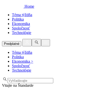
Home
Téma týždňa
Politika
Ekonomika
Spoločnosť
Technológie
Predplatné
Téma týždňa
Politika
Ekonomika
>
Spoločnosť
Technológie
Vitajte na Štandarde