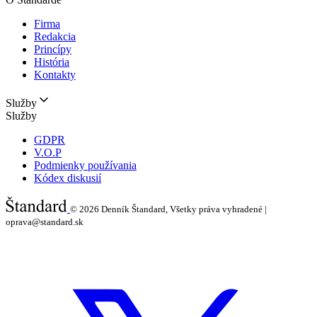
Firma
Redakcia
Princípy
História
Kontakty
Služby
Služby
GDPR
V.O.P
Podmienky používania
Kódex diskusií
© 2026
Denník Štandard, Všetky práva vyhradené |
oprava@standard.sk