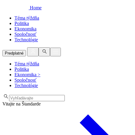
Home
Téma týždňa
Politika
Ekonomika
Spoločnosť
Technológie
Predplatné
Téma týždňa
Politika
Ekonomika
>
Spoločnosť
Technológie
Vitajte na Štandarde