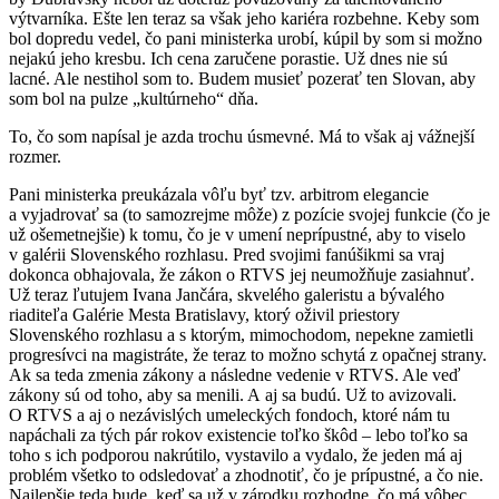
výtvarníka. Ešte len teraz sa však jeho kariéra rozbehne. Keby som
bol dopredu vedel, čo pani ministerka urobí, kúpil by som si možno
nejakú jeho kresbu. Ich cena zaručene porastie. Už dnes nie sú
lacné. Ale nestihol som to. Budem musieť pozerať ten Slovan, aby
som bol na pulze „kultúrneho“ dňa.
To, čo som napísal je azda trochu úsmevné. Má to však aj vážnejší
rozmer.
Pani ministerka preukázala vôľu byť tzv. arbitrom elegancie
a vyjadrovať sa (to samozrejme môže) z pozície svojej funkcie (čo je
už ošemetnejšie) k tomu, čo je v umení neprípustné, aby to viselo
v galérii Slovenského rozhlasu. Pred svojimi fanúšikmi sa vraj
dokonca obhajovala, že zákon o RTVS jej neumožňuje zasiahnuť.
Už teraz ľutujem Ivana Jančára, skvelého galeristu a bývalého
riaditeľa Galérie Mesta Bratislavy, ktorý oživil priestory
Slovenského rozhlasu a s ktorým, mimochodom, nepekne zamietli
progresívci na magistráte, že teraz to možno schytá z opačnej strany.
Ak sa teda zmenia zákony a následne vedenie v RTVS. Ale veď
zákony sú od toho, aby sa menili. A aj sa budú. Už to avizovali.
O RTVS a aj o nezávislých umeleckých fondoch, ktoré nám tu
napáchali za tých pár rokov existencie toľko škôd – lebo toľko sa
toho s ich podporou nakrútilo, vystavilo a vydalo, že jeden má aj
problém všetko to odsledovať a zhodnotiť, čo je prípustné, a čo nie.
Najlepšie teda bude, keď sa už v zárodku rozhodne, čo má vôbec