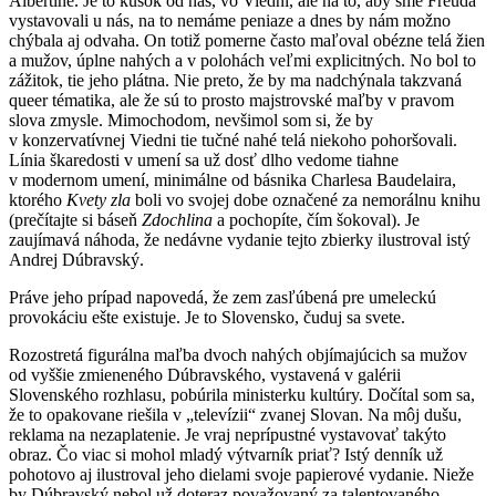
Albertine. Je to kúsok od nás, vo Viedni, ale na to, aby sme Freuda
vystavovali u nás, na to nemáme peniaze a dnes by nám možno
chýbala aj odvaha. On totiž pomerne často maľoval obézne telá žien
a mužov, úplne nahých a v polohách veľmi explicitných. No bol to
zážitok, tie jeho plátna. Nie preto, že by ma nadchýnala takzvaná
queer tématika, ale že sú to prosto majstrovské maľby v pravom
slova zmysle. Mimochodom, nevšimol som si, že by
v konzervatívnej Viedni tie tučné nahé telá niekoho pohoršovali.
Línia škaredosti v umení sa už dosť dlho vedome tiahne
v modernom umení, minimálne od básnika Charlesa Baudelaira,
ktorého
Kvety zla
boli vo svojej dobe označené za nemorálnu knihu
(prečítajte si báseň
Zdochlina
a pochopíte, čím šokoval). Je
zaujímavá náhoda, že nedávne vydanie tejto zbierky ilustroval istý
Andrej Dúbravský.
Práve jeho prípad napovedá, že zem zasľúbená pre umeleckú
provokáciu ešte existuje. Je to Slovensko, čuduj sa svete.
Rozostretá figurálna maľba dvoch nahých objímajúcich sa mužov
od vyššie zmieneného Dúbravského, vystavená v galérii
Slovenského rozhlasu, pobúrila ministerku kultúry. Dočítal som sa,
že to opakovane riešila v „televízii“ zvanej Slovan. Na môj dušu,
reklama na nezaplatenie. Je vraj neprípustné vystavovať takýto
obraz. Čo viac si mohol mladý výtvarník priať? Istý denník už
pohotovo aj ilustroval jeho dielami svoje papierové vydanie. Nieže
by Dúbravský nebol už doteraz považovaný za talentovaného