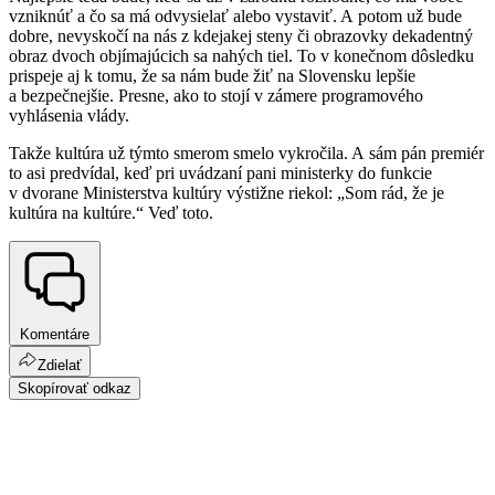
vzniknúť a čo sa má odvysielať alebo vystaviť. A potom už bude
dobre, nevyskočí na nás z kdejakej steny či obrazovky dekadentný
obraz dvoch objímajúcich sa nahých tiel. To v konečnom dôsledku
prispeje aj k tomu, že sa nám bude žiť na Slovensku lepšie
a bezpečnejšie. Presne, ako to stojí v zámere programového
vyhlásenia vlády.
Takže kultúra už týmto smerom smelo vykročila. A sám pán premiér
to asi predvídal, keď pri uvádzaní pani ministerky do funkcie
v dvorane Ministerstva kultúry výstižne riekol: „Som rád, že je
kultúra na kultúre.“ Veď toto.
Komentáre
Zdielať
Skopírovať odkaz