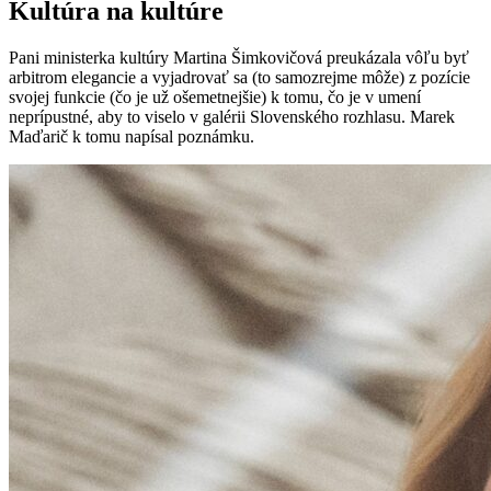
Kultúra na kultúre
Pani ministerka kultúry Martina Šimkovičová preukázala vôľu byť
arbitrom elegancie a vyjadrovať sa (to samozrejme môže) z pozície
svojej funkcie (čo je už ošemetnejšie) k tomu, čo je v umení
neprípustné, aby to viselo v galérii Slovenského rozhlasu. Marek
Maďarič k tomu napísal poznámku.