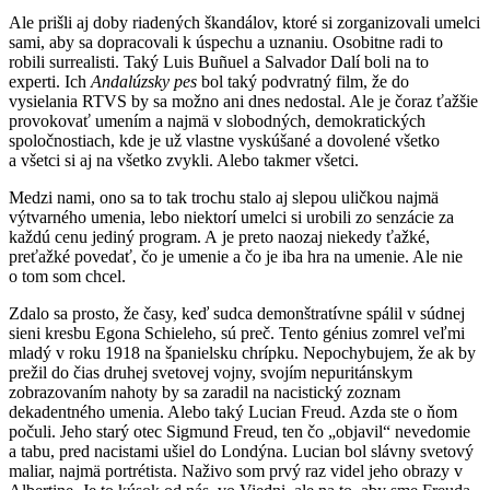
Ale prišli aj doby riadených škandálov, ktoré si zorganizovali umelci
sami, aby sa dopracovali k úspechu a uznaniu. Osobitne radi to
robili surrealisti. Taký Luis Buñuel a Salvador Dalí boli na to
experti. Ich
Andalúzsky pes
bol taký podvratný film, že do
vysielania RTVS by sa možno ani dnes nedostal. Ale je čoraz ťažšie
provokovať umením a najmä v slobodných, demokratických
spoločnostiach, kde je už vlastne vyskúšané a dovolené všetko
a všetci si aj na všetko zvykli. Alebo takmer všetci.
Medzi nami, ono sa to tak trochu stalo aj slepou uličkou najmä
výtvarného umenia, lebo niektorí umelci si urobili zo senzácie za
každú cenu jediný program. A je preto naozaj niekedy ťažké,
preťažké povedať, čo je umenie a čo je iba hra na umenie. Ale nie
o tom som chcel.
Zdalo sa prosto, že časy, keď sudca demonštratívne spálil v súdnej
sieni kresbu Egona Schieleho, sú preč. Tento génius zomrel veľmi
mladý v roku 1918 na španielsku chrípku. Nepochybujem, že ak by
prežil do čias druhej svetovej vojny, svojím nepuritánskym
zobrazovaním nahoty by sa zaradil na nacistický zoznam
dekadentného umenia. Alebo taký Lucian Freud. Azda ste o ňom
počuli. Jeho starý otec Sigmund Freud, ten čo „objavil“ nevedomie
a tabu, pred nacistami ušiel do Londýna. Lucian bol slávny svetový
maliar, najmä portrétista. Naživo som prvý raz videl jeho obrazy v