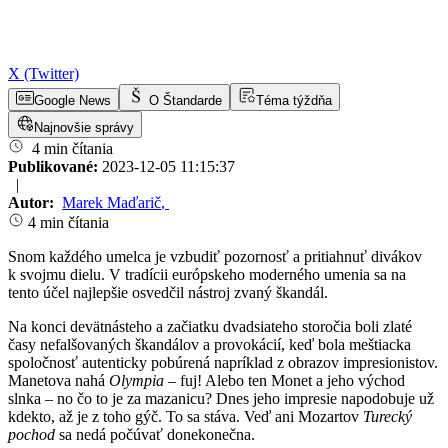
X (Twitter)
Google News
O Štandarde
Téma týždňa
Najnovšie správy
4 min čítania
Publikované:
2023-12-05 11:15:37
|
Autor:
Marek Maďarič
,
4 min čítania
Snom každého umelca je vzbudiť pozornosť a pritiahnuť divákov
k svojmu dielu. V tradícii európskeho moderného umenia sa na
tento účel najlepšie osvedčil nástroj zvaný škandál.
Na konci devätnásteho a začiatku dvadsiateho storočia boli zlaté
časy nefalšovaných škandálov a provokácií, keď bola meštiacka
spoločnosť autenticky pobúrená napríklad z obrazov impresionistov.
Manetova nahá
Olympia
– fuj! Alebo ten Monet a jeho východ
slnka – no čo to je za mazanicu? Dnes jeho impresie napodobuje už
kdekto, až je z toho gýč. To sa stáva. Veď ani Mozartov
Turecký
pochod
sa nedá počúvať donekonečna.