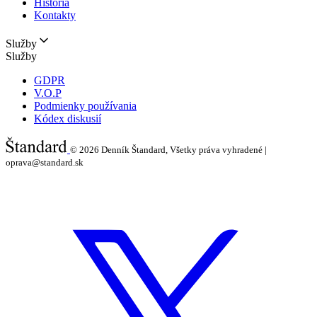
História
Kontakty
Služby
Služby
GDPR
V.O.P
Podmienky používania
Kódex diskusií
© 2026
Denník Štandard, Všetky práva vyhradené |
oprava@standard.sk