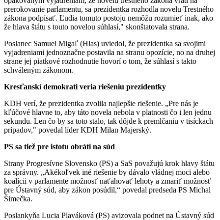
opakovaným vyjadreniam, že novelu trestného zákona vráti na
prerokovanie parlamentu, sa prezidentka rozhodla novelu Trestného
zákona podpísať. Ľudia tomuto postoju nemôžu rozumieť inak, ako
že hlava štátu s touto novelou súhlasí," skonštatovala strana.
Poslanec Samuel Migaľ (Hlas) uviedol, že prezidentka sa svojimi
vyjadreniami jednoznačne postavila na stranu opozície, no na druhej
strane jej piatkové rozhodnutie hovorí o tom, že súhlasí s takto
schváleným zákonom.
Kresťanskí demokrati veria riešeniu prezidentky
KDH verí, že prezidentka zvolila najlepšie riešenie. „Pre nás je
kľúčové hlavne to, aby táto novela nebola v platnosti čo i len jednu
sekundu. Len čo by sa toto stalo, tak dôjde k premlčaniu v tisíckach
prípadov," povedal líder KDH Milan Majerský.
PS sa tiež pre istotu obráti na súd
Strany Progresívne Slovensko (PS) a SaS považujú krok hlavy štátu
za správny. „Akékoľvek iné riešenie by dávalo vládnej moci alebo
koalícii v parlamente možnosť naťahovať lehoty a zmariť možnosť
pre Ústavný súd, aby zákon posúdil,“ povedal predseda PS Michal
Šimečka.
Poslankyňa Lucia Plaváková (PS) avizovala podnet na Ústavný súd