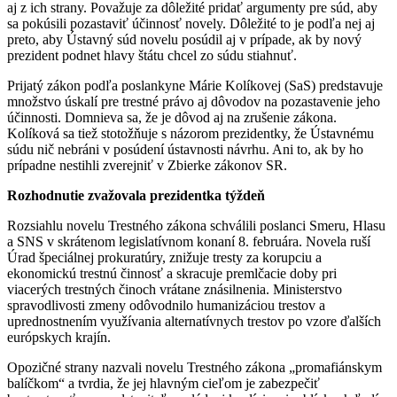
aj z ich strany. Považuje za dôležité pridať argumenty pre súd, aby
sa pokúsili pozastaviť účinnosť novely. Dôležité to je podľa nej aj
preto, aby Ústavný súd novelu posúdil aj v prípade, ak by nový
prezident podnet hlavy štátu chcel zo súdu stiahnuť.
Prijatý zákon podľa poslankyne Márie Kolíkovej (SaS) predstavuje
množstvo úskalí pre trestné právo aj dôvodov na pozastavenie jeho
účinnosti. Domnieva sa, že je dôvod aj na zrušenie zákona.
Kolíková sa tiež stotožňuje s názorom prezidentky, že Ústavnému
súdu nič nebráni v posúdení ústavnosti návrhu. Ani to, ak by ho
prípadne nestihli zverejniť v Zbierke zákonov SR.
Rozhodnutie zvažovala prezidentka týždeň
Rozsiahlu novelu Trestného zákona schválili poslanci Smeru, Hlasu
a SNS v skrátenom legislatívnom konaní 8. februára. Novela ruší
Úrad špeciálnej prokuratúry, znižuje tresty za korupciu a
ekonomickú trestnú činnosť a skracuje premlčacie doby pri
viacerých trestných činoch vrátane znásilnenia. Ministerstvo
spravodlivosti zmeny odôvodnilo humanizáciou trestov a
uprednostnením využívania alternatívnych trestov po vzore ďalších
európskych krajín.
Opozičné strany nazvali novelu Trestného zákona „promafiánskym
balíčkom“ a tvrdia, že jej hlavným cieľom je zabezpečiť