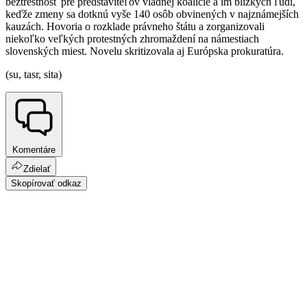
beztrestnosť pre predstaviteľov vládnej koalície a im blízkych ľudí,
keďže zmeny sa dotknú vyše 140 osôb obvinených v najznámejších
kauzách. Hovoria o rozklade právneho štátu a zorganizovali
niekoľko veľkých protestných zhromaždení na námestiach
slovenských miest. Novelu skritizovala aj Európska prokuratúra.
(su, tasr, sita)
Komentáre
Zdielať
Skopírovať odkaz