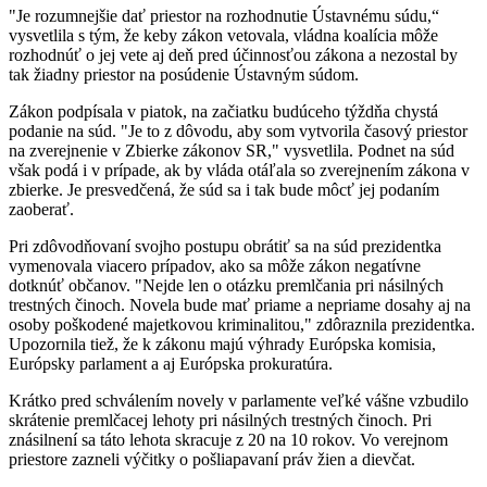
"Je rozumnejšie dať priestor na rozhodnutie Ústavnému súdu,“
vysvetlila s tým, že keby zákon vetovala, vládna koalícia môže
rozhodnúť o jej vete aj deň pred účinnosťou zákona a nezostal by
tak žiadny priestor na posúdenie Ústavným súdom.
Zákon podpísala v piatok, na začiatku budúceho týždňa chystá
podanie na súd. "Je to z dôvodu, aby som vytvorila časový priestor
na zverejnenie v Zbierke zákonov SR," vysvetlila. Podnet na súd
však podá i v prípade, ak by vláda otáľala so zverejnením zákona v
zbierke. Je presvedčená, že súd sa i tak bude môcť jej podaním
zaoberať.
Pri zdôvodňovaní svojho postupu obrátiť sa na súd prezidentka
vymenovala viacero prípadov, ako sa môže zákon negatívne
dotknúť občanov. "Nejde len o otázku premlčania pri násilných
trestných činoch. Novela bude mať priame a nepriame dosahy aj na
osoby poškodené majetkovou kriminalitou," zdôraznila prezidentka.
Upozornila tiež, že k zákonu majú výhrady Európska komisia,
Európsky parlament a aj Európska prokuratúra.
Krátko pred schválením novely v parlamente veľké vášne vzbudilo
skrátenie premlčacej lehoty pri násilných trestných činoch. Pri
znásilnení sa táto lehota skracuje z 20 na 10 rokov. Vo verejnom
priestore zazneli výčitky o pošliapavaní práv žien a dievčat.