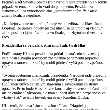
Premiér a šéf Smeru Robert Fico navrhol v liste prezidentke v tomto
prípade zmenu, ak novelu vráti do parlamentu. Prezidentka
stanovisko Fica vyhodnotila ako „ultimátum“ s tým, že ďalšie
zmeny koalícia neprijme.
„K takejto zmene nepotrebujú moje veto,“ zdôraznila hlava štátu.
Doplnila, že úprava novely pri znásilnení sa dá urobiť aj vládnym
alebo poslaneckým návrhom a vo finále ju o zbytočnosti veta utvrdil
Fico.
Prezidentka sa pridala k strašeniu ľudí, tvrdí Hlas
Podľa strany Hlas sa prezidentka pridala k strašeniu slovenskej
verejnosti a svojím postupom znemožnila parlamentu prípadnú
opravu ustanovení, ktoré by mohli priniesť vyšší pocit bezpečnosti
ľudí.
"Svojím postupom znemožnila prezidentka Národnej rade prípadnú
opravu ustanovení, ktoré by mohli priniesť vyšší pocit bezpečnosti
ľudí, zneistených neustálym strašením a zavádzaním zo strany
opozície. Preto bude Hlas aktívne konať, aby slovenskí občania boli
nielen chránení zákonom, ale mali aj pocit dôvery a bezpečnosti vo
vlastný štát," uviedla hovorkyňa strany Karolína Ducká.
Hlas tvrdí, že hlava štátu s novelou súhlasí. "Napriek jej