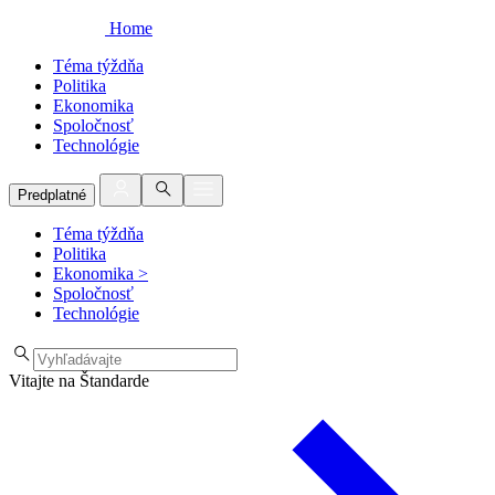
Home
Téma týždňa
Politika
Ekonomika
Spoločnosť
Technológie
Predplatné
Téma týždňa
Politika
Ekonomika
>
Spoločnosť
Technológie
Vitajte na Štandarde