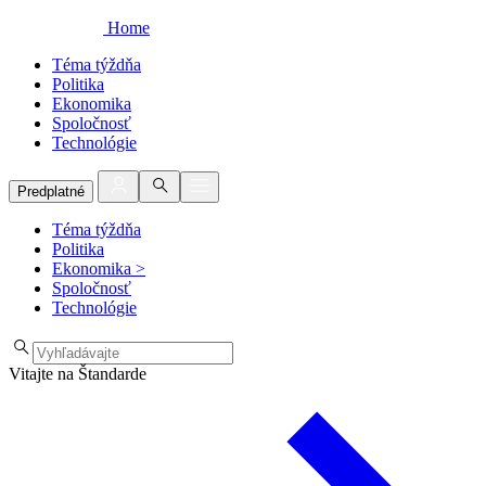
Home
Téma týždňa
Politika
Ekonomika
Spoločnosť
Technológie
Predplatné
Téma týždňa
Politika
Ekonomika
>
Spoločnosť
Technológie
Vitajte na Štandarde