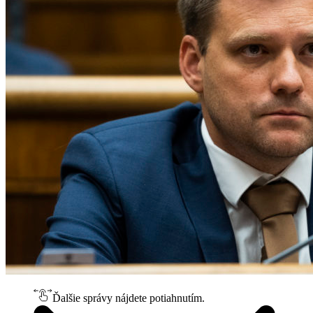
Ďalšie správy nájdete potiahnutím.