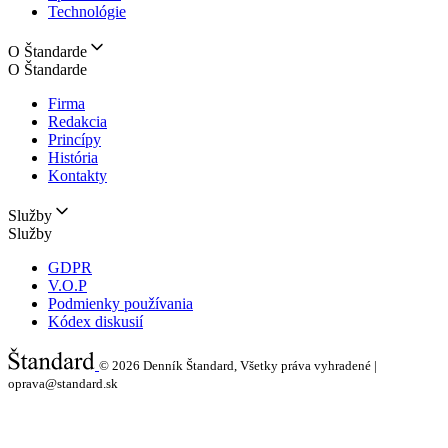
Technológie
O Štandarde
O Štandarde
Firma
Redakcia
Princípy
História
Kontakty
Služby
Služby
GDPR
V.O.P
Podmienky používania
Kódex diskusií
© 2026
Denník Štandard, Všetky práva vyhradené |
oprava@standard.sk