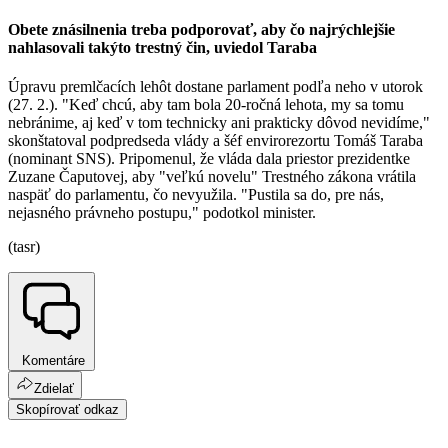
Obete znásilnenia treba podporovať, aby čo najrýchlejšie
nahlasovali takýto trestný čin, uviedol Taraba
Úpravu premlčacích lehôt dostane parlament podľa neho v utorok
(27. 2.). "Keď chcú, aby tam bola 20-ročná lehota, my sa tomu
nebránime, aj keď v tom technicky ani prakticky dôvod nevidíme,"
skonštatoval podpredseda vlády a šéf envirorezortu Tomáš Taraba
(nominant SNS). Pripomenul, že vláda dala priestor prezidentke
Zuzane Čaputovej, aby "veľkú novelu" Trestného zákona vrátila
naspäť do parlamentu, čo nevyužila. "Pustila sa do, pre nás,
nejasného právneho postupu," podotkol minister.
(tasr)
Komentáre
Zdielať
Skopírovať odkaz