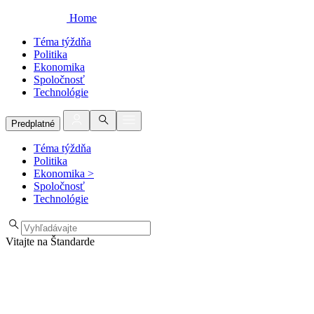
Home
Téma týždňa
Politika
Ekonomika
Spoločnosť
Technológie
Predplatné
Téma týždňa
Politika
Ekonomika
>
Spoločnosť
Technológie
Vitajte na Štandarde