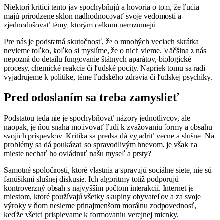
Niektorí kritici tento jav spochybňujú a hovoria o tom, že ľudia
majú prirodzene sklon nadhodnocovať svoje vedomosti a
zjednodušovať témy, ktorým celkom nerozumejú.
Pre nás je podstatná skutočnosť, že o mnohých veciach skrátka
nevieme toľko, koľko si myslíme, že o nich vieme. Väčšina z nás
nepozná do detailu fungovanie štátnych aparátov, biologické
procesy, chemické reakcie či ľudské pocity. Napriek tomu sa radi
vyjadrujeme k politike, téme ľudského zdravia či ľudskej psychiky.
Pred odoslaním sa treba zamyslieť
Podstatou teda nie je spochybňovať názory jednotlivcov, ale
naopak, je ňou snaha motivovať ľudí k zvažovaniu formy a obsahu
svojich príspevkov. Kritika sa predsa dá vyjadriť vecne a slušne. Na
problémy sa dá poukázať so spravodlivým hnevom, je však na
mieste nechať ho ovládnuť našu myseľ a prsty?
Samotné spoločnosti, ktoré vlastnia a spravujú sociálne siete, nie sú
fanúšikmi slušnej diskusie. Ich algoritmy totiž podporujú
kontroverzný obsah s najvyšším počtom interakcií. Internet je
miestom, ktoré používajú všetky skupiny obyvateľov a za svoje
výroky v ňom nesieme prinajmenšom morálnu zodpovednosť,
keďže všetci prispievame k formovaniu verejnej mienky.