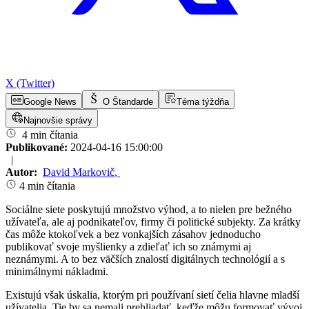
X (Twitter)
Google News
O Štandarde
Téma týždňa
Najnovšie správy
4 min čítania
Publikované:
2024-04-16 15:00:00
|
Autor:
David Markovič
,
4 min čítania
Sociálne siete poskytujú množstvo výhod, a to nielen pre bežného
užívateľa, ale aj podnikateľov, firmy či politické subjekty. Za krátky
čas môže ktokoľvek a bez vonkajších zásahov jednoducho
publikovať svoje myšlienky a zdieľať ich so známymi aj
neznámymi. A to bez väčších znalostí digitálnych technológií a s
minimálnymi nákladmi.
Existujú však úskalia, ktorým pri používaní sietí čelia hlavne mladší
užívatelia. Tie by sa nemali prehliadať, keďže môžu formovať vývoj