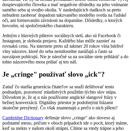
dospievajúceho človeka a mať negatívne dôsledky na jeho vnímanie
samého seba aj svojho okolia. V nasledujúcich riadkoch sa preto
nebudem zaoberať dopadom takzvaného modrého svetla na ľudské
oči, ani formovaním závislosti na dopamíne. Dôsledky, o ktorých
hovorím, sú spoločenského charakteru.
Jedným z hlavných pilierov sociálnych sietí, ako sú Facebook či
Instagram, je sloboda prejavu. Každého hlas môže zaznieť za
rovnakú cenu. Na internete preto už takmer 20 rokov víria búrlivé
vlny názorov, ktoré do seba nemilosrdne narážajú a často sa
navzájom pohlcujú. Nie je náročné sa na sociálne siete prihlásiť a do
tohto názorového mora priliať aj ten náš.
Je „cringe" používať slovo „ick"?
Zatiaľ čo staršia generácia čitateľov sa snaží dešifrovať tento
podnadpis, pozornosť mladistvých použitím týchto slov stúpa.
Dôvodom je, že aj u nás používame anglické slangové frázy v
bežnej konverzácii. Digitálny priestor je podobnými frázami
skutočne presýtený. Čo však znamenajú a prečo o nich píšem?
Cambridge Dictionary
definuje slovo „cringe" ako sloveso aj
podstatné meno, pričom v oboch prípadoch ide o pocit, ktorý máme,
keď sa niekto v našom okolí strápni. Cítime sa vtedy trápne a jeho