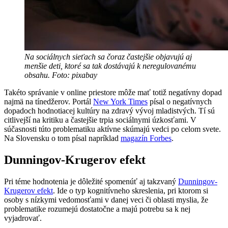
Na sociálnych sieťach sa čoraz častejšie objavujú aj
menšie deti, ktoré sa tak dostávajú k neregulovanému
obsahu. Foto: pixabay
Takéto správanie v online priestore môže mať totiž negatívny dopad
najmä na tínedžerov. Portál
New York Times
písal o negatívnych
dopadoch hodnotiacej kultúry na zdravý vývoj mladistvých. Tí sú
citlivejší na kritiku a častejšie trpia sociálnymi úzkosťami. V
súčasnosti túto problematiku aktívne skúmajú vedci po celom svete.
Na Slovensku o tom písal napríklad
magazín Forbes
.
Dunningov-Krugerov efekt
Pri téme hodnotenia je dôležité spomenúť aj takzvaný
Dunningov-
Krugerov efekt
. Ide o typ kognitívneho skreslenia, pri ktorom si
osoby s nízkymi vedomosťami v danej veci či oblasti myslia, že
problematike rozumejú dostatočne a majú potrebu sa k nej
vyjadrovať.