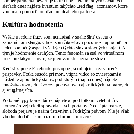
partner/partnerka nevarí, je to red flag.“ Na mnohých sociálnych
sieťach dnes nájdete kvantum takýchto „red flag" zoznamov, ktoré
vám majú pomôcť pri hľadaní ideálneho partnera.
Kultúra hodnotenia
Vyššie uvedené frázy som nenapísal v snahe šíriť osvetu o
zahraničnom slangu. Chcel som čitateľovu pozornosť upriamiť na
jeden spoločný aspekt všetkých týchto slov a slovných spojení. A
tým je hodnotenie druhých. Tento fenomén sa stal vo virtuálnom
priestore takým silným, že preň vznikli špeciálne slová.
Keď si zapnete Facebook, postupne „scrollujete" cez viaceré
príspevky. Fotka suseda pri mori, vtipné video so zvieratkami a
následne aj politický status, pod ktorým (najmä dnes) nájdete
množstvo rôznych názorov, pochvalných aj kritických, vulgárnych
aj vulgárnejších.
Podobné typy komentárov nájdete aj pod fotkami celebrít či v
komentárovej sekcii spravodajských portálov. Nechápte ma zle,
sloboda prejavu je naším ústavným a ľudským právom. Nie je však
vhodné dodať našim názorom formu a úroveň?