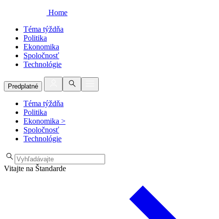
Home
Téma týždňa
Politika
Ekonomika
Spoločnosť
Technológie
Predplatné
Téma týždňa
Politika
Ekonomika
>
Spoločnosť
Technológie
Vitajte na Štandarde