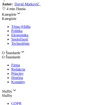
Autor:
David Markovič
,
4 min čítania
Kategórie
Kategórie
Téma týždňa
Politika
Ekonomika
Spoločnosť
Technológie
O Štandarde
O Štandarde
Firma
Redakcia
Princípy
História
Kontakty
Služby
Služby
GDPR