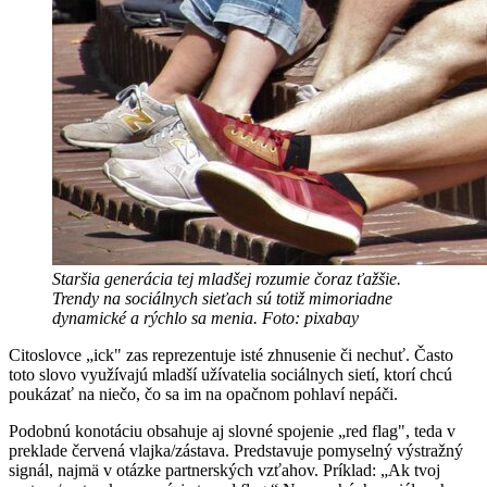
Staršia generácia tej mladšej rozumie čoraz ťažšie.
Trendy na sociálnych sieťach sú totiž mimoriadne
dynamické a rýchlo sa menia. Foto: pixabay
Citoslovce „ick" zas reprezentuje isté zhnusenie či nechuť. Často
toto slovo využívajú mladší užívatelia sociálnych sietí, ktorí chcú
poukázať na niečo, čo sa im na opačnom pohlaví nepáči.
Podobnú konotáciu obsahuje aj slovné spojenie „red flag", teda v
preklade červená vlajka/zástava. Predstavuje pomyselný výstražný
signál, najmä v otázke partnerských vzťahov. Príklad: „Ak tvoj