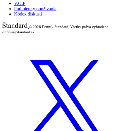
V.O.P
Podmienky používania
Kódex diskusií
© 2026
Denník Štandard, Všetky práva vyhradené |
oprava@standard.sk