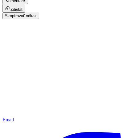
Komentáre
Zdielať
Skopírovať odkaz
Email