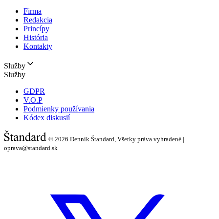
Firma
Redakcia
Princípy
História
Kontakty
Služby
Služby
GDPR
V.O.P
Podmienky používania
Kódex diskusií
© 2026
Denník Štandard, Všetky práva vyhradené |
oprava@standard.sk