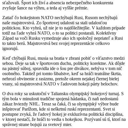
sťažovali. Šport ich živí a absencia nebezpečného konkurenta
zvyšuje šance na výhru, a teda aj vyššie prémie.
Zatiaľ čo hokejistom NATO nechýbajú Rusi, Rusom nechýbajú
naše majstrovstvá. Zo športovej udalosti sa stali udalosťou
politickou. Kto vyhrá, už nie je to najdôležitejšie. V každom prípade
totiž na ľade vyhrá NATO, o to sa politici postarali. Kolektívny
Západ sa voči Rusku vymedzuje ako ich spoločný nepriateľ a Rusi
to takto berú. Majstrovstvá bez svojej reprezentácie celkovo
ignorujú.
Keď chýbajú Rusi, musia sa bratia v zbrani pobiť o víťazstvo medzi
sebou. Deje sa tak v športovom duchu, politicky korektne. Ak dôjde
na pästný súboj, spravidla ide o šou pre divákov, nebýva v tom nič
osobného. Taktiež pri tomto šibalstve, keď sa hráči teatrálne škrtia,
nehrozí obvinenie z rasizmu, pretože okrem nejakej čiernej bielej
vrany, sú majstrovstvá NATO v ľadovom hokeji párty belochov.
O dva roky sa uskutoční v Taliansku olympijský hokejový turnaj. S
tým bola v minulosti tradične spojená hádanka, či naň nedostanú
zákaz hviezdy NHL. Teraz sa čaká, či sa olympijský výbor bude
inšpirovať Parížom, kde si neškrtnú ruskí reprezentanti. Svet si
postupne zvyká, že ľadový hokej je exkluzívna politická disciplína,
v ktorej nestačí, že hráči to vedia s hokejkou. Pozývaní sú tí, ktorí na
správnej strane bojujú za svetový mier.