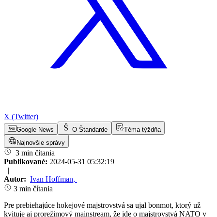
X (Twitter)
Google News
O Štandarde
Téma týždňa
Najnovšie správy
3 min čítania
Publikované:
2024-05-31 05:32:19
|
Autor:
Ivan Hoffman
,
3 min čítania
Pre prebiehajúce hokejové majstrovstvá sa ujal bonmot, ktorý už
kvituje aj prorežimový mainstream, že ide o majstrovstvá NATO v