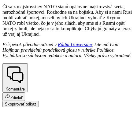
Či sa z majstrovstiev NATO stanú opätovne majstrovstvá sveta,
nerozhodnú športovci. Rozhodne sa na bojisku. Aby si s nami Rusi
mohli zahrať hokej, museli by ich Ukrajinci vyhnať z Krymu.
NATO robí všetko, čo je v jeho silách, aby sme si s Rusmi opäť
hokej zahrali, ale nejako sa to komplikuje. Chýbajú granáty a teraz
už vraj aj Ukrajinci.
Príspevok pôvodne odznel v
Rádiu Universum
, kde má Ivan
Hoffman pravidelnú pondelkovú glosu v rubrike Politikos.
Vychádza
so súhlasom redakcie a autora. Všetky práva vyhradené.
Komentáre
Zdielať
Skopírovať odkaz