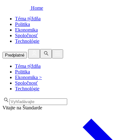
Home
Téma týždňa
Politika
Ekonomika
Spoločnosť
Technológie
Predplatné
Téma týždňa
Politika
Ekonomika
>
Spoločnosť
Technológie
Vitajte na Štandarde