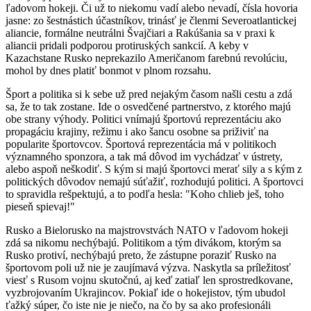
ľadovom hokeji. Či už to niekomu vadí alebo nevadí, čísla hovoria
jasne: zo šestnástich účastníkov, trinásť je členmi Severoatlantickej
aliancie, formálne neutrálni Švajčiari a Rakúšania sa v praxi k
aliancii pridali podporou protiruských sankcií. A keby v
Kazachstane Rusko neprekazilo Američanom farebnú revolúciu,
mohol by dnes platiť bonmot v plnom rozsahu.
Šport a politika si k sebe už pred nejakým časom našli cestu a zdá
sa, že to tak zostane. Ide o osvedčené partnerstvo, z ktorého majú
obe strany výhody. Politici vnímajú športovú reprezentáciu ako
propagáciu krajiny, režimu i ako šancu osobne sa priživiť na
popularite športovcov. Športová reprezentácia má v politikoch
významného sponzora, a tak má dôvod im vychádzať v ústrety,
alebo aspoň neškodiť. S kým si majú športovci merať sily a s kým z
politických dôvodov nemajú súťažiť, rozhodujú politici. A športovci
to spravidla rešpektujú, a to podľa hesla: "Koho chlieb ješ, toho
pieseň spievaj!"
Rusko a Bielorusko na majstrovstvách NATO v ľadovom hokeji
zdá sa nikomu nechýbajú. Politikom a tým divákom, ktorým sa
Rusko protiví, nechýbajú preto, že zástupne poraziť Rusko na
športovom poli už nie je zaujímavá výzva. Naskytla sa príležitosť
viesť s Rusom vojnu skutočnú, aj keď zatiaľ len sprostredkovane,
vyzbrojovaním Ukrajincov. Pokiaľ ide o hokejistov, tým ubudol
ťažký súper, čo iste nie je niečo, na čo by sa ako profesionáli