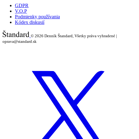
GDPR
V.O.P
Podmienky používania
Kódex diskusií
© 2026
Denník Štandard, Všetky práva vyhradené |
oprava@standard.sk