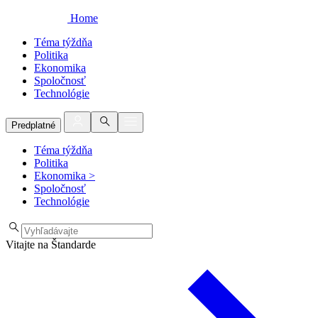
Home
Téma týždňa
Politika
Ekonomika
Spoločnosť
Technológie
Predplatné
Téma týždňa
Politika
Ekonomika
>
Spoločnosť
Technológie
Vitajte na Štandarde