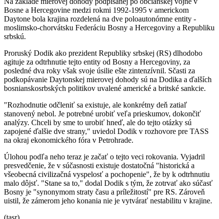
Na základe mierovej dohody podpísanej po občianskej vojne v
Bosne a Hercegovine medzi rokmi 1992-1995 v americkom
Daytone bola krajina rozdelená na dve poloautonómne entity -
moslimsko-chorvátsku Federáciu Bosny a Hercegoviny a Republiku
srbskú.
Proruský Dodik ako prezident Republiky srbskej (RS) dlhodobo
agituje za odtrhnutie tejto entity od Bosny a Hercegoviny, za
posledné dva roky však svoje úsilie ešte zintenzívnil. Sčasti za
podkopávanie Daytonskej mierovej dohody sú na Dodika a ďalších
bosnianskosrbských politikov uvalené americké a britské sankcie.
"Rozhodnutie odčleniť sa existuje, ale konkrétny deň zatiaľ
stanovený nebol. Je potrebné urobiť veľa prieskumov, dokončiť
analýzy. Chceli by sme to urobiť hneď, ale do tejto otázky sú
zapojené ďalšie dve strany," uviedol Dodik v rozhovore pre TASS
na okraj ekonomického fóra v Petrohrade.
Úlohou podľa neho teraz je začať o tejto veci rokovania. Vyjadril
presvedčenie, že v súčasnosti existuje dostatočná "historická a
všeobecná civilizačná vyspelosť a pochopenie", že by k odtrhnutiu
malo dôjsť. "Stane sa to," dodal Dodik s tým, že zotrvať ako súčasť
Bosny je "synonymom straty času a príležitostí" pre RS. Zároveň
uistil, že zámerom jeho konania nie je vytvárať nestabilitu v krajine.
(tasr)