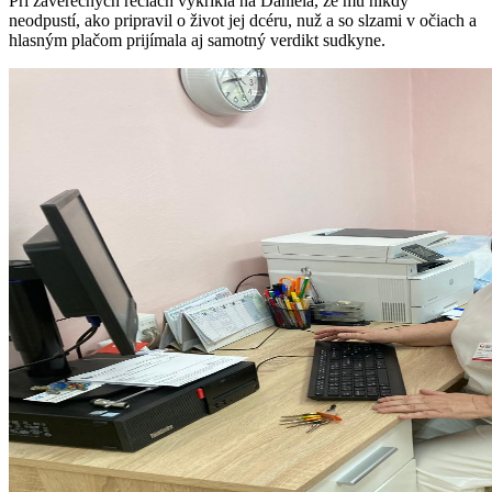
Pri záverečných rečiach vykríkla na Daniela, že mu nikdy
neodpustí, ako pripravil o život jej dcéru, nuž a so slzami v očiach a
hlasným plačom prijímala aj samotný verdikt sudkyne.