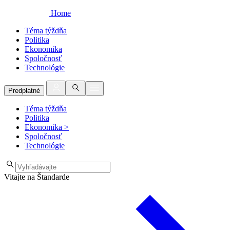
Home
Téma týždňa
Politika
Ekonomika
Spoločnosť
Technológie
Predplatné
Téma týždňa
Politika
Ekonomika
>
Spoločnosť
Technológie
Vitajte na Štandarde