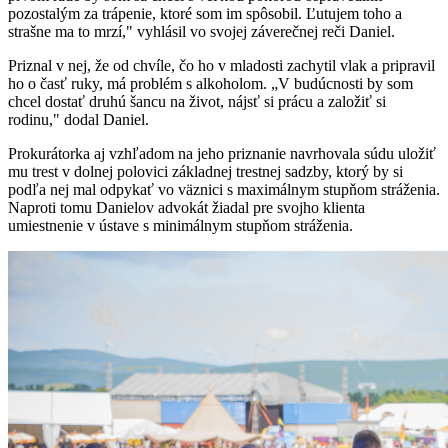
pozostalým za trápenie, ktoré som im spôsobil. Ľutujem toho a
strašne ma to mrzí," vyhlásil vo svojej záverečnej reči Daniel.
Priznal v nej, že od chvíle, čo ho v mladosti zachytil vlak a pripravil
ho o časť ruky, má problém s alkoholom. „V budúcnosti by som
chcel dostať druhú šancu na život, nájsť si prácu a založiť si
rodinu," dodal Daniel.
Prokurátorka aj vzhľadom na jeho priznanie navrhovala súdu uložiť
mu trest v dolnej polovici základnej trestnej sadzby, ktorý by si
podľa nej mal odpykať vo väznici s maximálnym stupňom stráženia.
Naproti tomu Danielov advokát žiadal pre svojho klienta
umiestnenie v ústave s minimálnym stupňom stráženia.