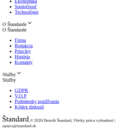
Ekonomika
Spoločnosť
Technológie
O Štandarde
O Štandarde
Firma
Redakcia
Princípy
História
Kontakty
Služby
Služby
GDPR
V.O.P
Podmienky používania
Kódex diskusií
© 2026
Denník Štandard, Všetky práva vyhradené |
oprava@standard.sk