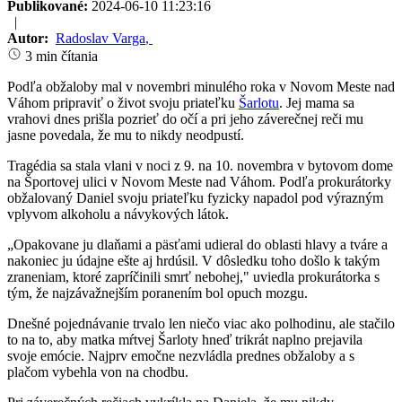
Publikované:
2024-06-10 11:23:16
|
Autor:
Radoslav Varga
,
3 min čítania
Podľa obžaloby mal v novembri minulého roka v Novom Meste nad
Váhom pripraviť o život svoju priateľku
Šarlotu
. Jej mama sa
vrahovi dnes prišla pozrieť do očí a pri jeho záverečnej reči mu
jasne povedala, že mu to nikdy neodpustí.
Tragédia sa stala vlani v noci z 9. na 10. novembra v bytovom dome
na Športovej ulici v Novom Meste nad Váhom. Podľa prokurátorky
obžalovaný Daniel svoju priateľku fyzicky napadol pod výrazným
vplyvom alkoholu a návykových látok.
„Opakovane ju dlaňami a päsťami udieral do oblasti hlavy a tváre a
nakoniec ju údajne ešte aj hrdúsil. V dôsledku toho došlo k takým
zraneniam, ktoré zapríčinili smrť nebohej," uviedla prokurátorka s
tým, že najzávažnejším poranením bol opuch mozgu.
Dnešné pojednávanie trvalo len niečo viac ako polhodinu, ale stačilo
to na to, aby matka mŕtvej Šarloty hneď trikrát naplno prejavila
svoje emócie. Najprv emočne nezvládla prednes obžaloby a s
plačom vybehla von na chodbu.