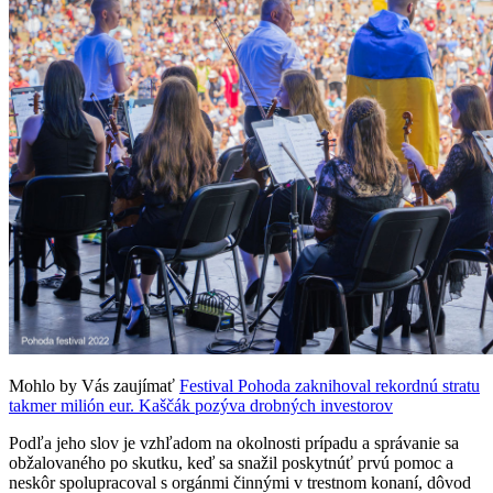
Mohlo by Vás zaujímať
Festival Pohoda zaknihoval rekordnú stratu
takmer milión eur. Kaščák pozýva drobných investorov
Podľa jeho slov je vzhľadom na okolnosti prípadu a správanie sa
obžalovaného po skutku, keď sa snažil poskytnúť prvú pomoc a
neskôr spolupracoval s orgánmi činnými v trestnom konaní, dôvod