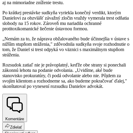
aj na mimoriadne zníženie trestu.
Po krátkej prestávke sudkyňa vyriekla konečný verdikt, ktorým
Danielovi za obzvlášť závažný zločin vraždy vymerala trest odňatia
slobody na 15 rokov. Zároveň mu nariadila ochranné
protitoxikomanické liečenie ústavnou formou.
„Nemám za to, že náprava obžalovaného bude účinnejšia v ústave s
nižším stupňom stráženia," zdôvodnila sudkyňa svoje rozhodnutie o
tom, že Daniel si trest odpyká vo väznici s maximálnym stupňom
stráženia.
Rozsudok zatiaľ nie je právoplatný, keďže obe strany si ponechali
zákonnú lehotu na podanie odvolania. „Uvidíme, aké bude
stanovisko prokuratúry, či podá odvolanie alebo nie. Pôjdem za
svojím klientom a rozhodneme sa, ako budeme pokračovať ďalej,"
skonštatoval po vynesení rozsudku Danielov advokát.
Komentáre
Zdielať