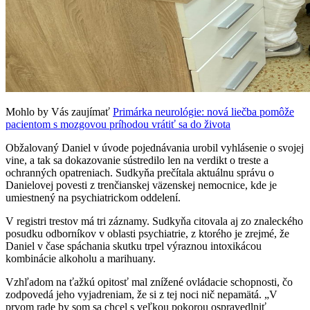
Mohlo by Vás zaujímať
Primárka neurológie: nová liečba pomôže
pacientom s mozgovou príhodou vrátiť sa do života
Obžalovaný Daniel v úvode pojednávania urobil vyhlásenie o svojej
vine, a tak sa dokazovanie sústredilo len na verdikt o treste a
ochranných opatreniach. Sudkyňa prečítala aktuálnu správu o
Danielovej povesti z trenčianskej väzenskej nemocnice, kde je
umiestnený na psychiatrickom oddelení.
V registri trestov má tri záznamy. Sudkyňa citovala aj zo znaleckého
posudku odborníkov v oblasti psychiatrie, z ktorého je zrejmé, že
Daniel v čase spáchania skutku trpel výraznou intoxikácou
kombinácie alkoholu a marihuany.
Vzhľadom na ťažkú opitosť mal znížené ovládacie schopnosti, čo
zodpovedá jeho vyjadreniam, že si z tej noci nič nepamätá. „V
prvom rade by som sa chcel s veľkou pokorou ospravedlniť