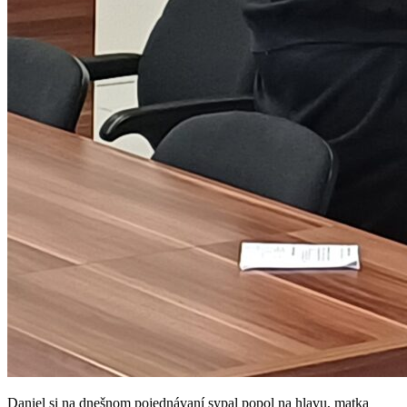
Daniel si na dnešnom pojednávaní sypal popol na hlavu, matka