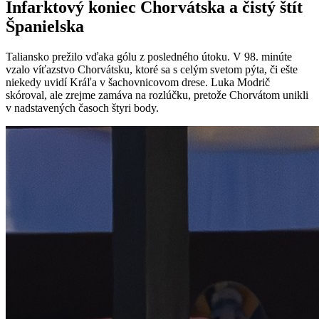
Infarktový koniec Chorvátska a čistý štít
Španielska
Taliansko prežilo vďaka gólu z posledného útoku. V 98. minúte
vzalo víťazstvo Chorvátsku, ktoré sa s celým svetom pýta, či ešte
niekedy uvidí Kráľa v šachovnicovom drese. Luka Modrič
skóroval, ale zrejme zamáva na rozlúčku, pretože Chorvátom unikli
v nadstavených časoch štyri body.