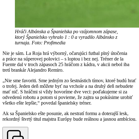
Hráči Albánska a Španielska po vzájomnom zápase,
ktorý Španielsko vyhralo 1 : 0 a vyradilo Albánsko z
turnaja. Foto: Profimedia
Nie je sám. La Roja hrá výborný, očarujúci futbal plný útočenia
a práce na súperovej polovici – s loptou i bez nej. Tréner de la
Fuente dal v troch zápasoch 25 hráčom z kádra, v akcii nebol iba
tretí brankár Alejandro Remiro.
„Nie sme favoriti. Sme jedným zo šestnástich tímov, ktoré budú hrať
o trofej. Jeden deň môžete byť na vrchole a na druhý deň nebudete
mať nič. S hráčmi si vždy hovoríme dve veci: poďakujeme si za
odvedenú robotu a potom si povieme, že zajtra sa pokúsime urobiť
všetko ešte lepšie,“ povedal španielsky tréner.
Ak sa Španielsko ešte posunie, ak nestratí formu a doterajší lesk,
rekordný štvrtý titul majstra Európy bude reálnou a jasnou ambíciou.