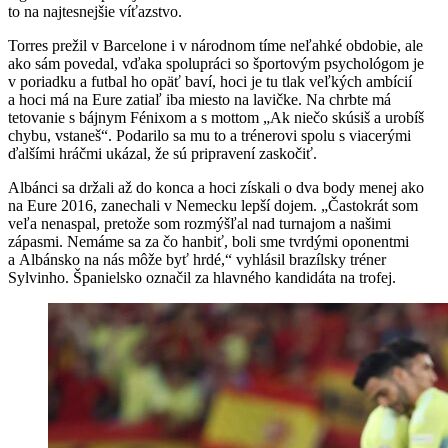
to na najtesnejšie víťazstvo.
Torres prežil v Barcelone i v národnom tíme neľahké obdobie, ale
ako sám povedal, vďaka spolupráci so športovým psychológom je
v poriadku a futbal ho opäť baví, hoci je tu tlak veľkých ambícií
a hoci má na Eure zatiaľ iba miesto na lavičke. Na chrbte má
tetovanie s bájnym Fénixom a s mottom „Ak niečo skúsiš a urobíš
chybu, vstaneš“. Podarilo sa mu to a trénerovi spolu s viacerými
ďalšími hráčmi ukázal, že sú pripravení zaskočiť.
Albánci sa držali až do konca a hoci získali o dva body menej ako
na Eure 2016, zanechali v Nemecku lepší dojem. „Častokrát som
veľa nenaspal, pretože som rozmýšľal nad turnajom a našimi
zápasmi. Nemáme sa za čo hanbiť, boli sme tvrdými oponentmi
a Albánsko na nás môže byť hrdé,“ vyhlásil brazílsky tréner
Sylvinho. Španielsko označil za hlavného kandidáta na trofej.