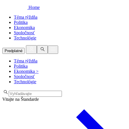
Home
Téma týždňa
Politika
Ekonomika
Spoločnosť
Technológie
Predplatné
Téma týždňa
Politika
Ekonomika
>
Spoločnosť
Technológie
Vitajte na Štandarde