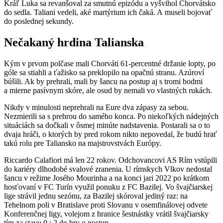
Kráľ Luka sa revanšoval za smutnú epizódu a vyšvihol Chorvátsko
do sedla. Taliani vedeli, aké martýrium ich čaká. A museli bojovať
do poslednej sekundy.
Nečakaný hrdina Talianska
Kým v prvom polčase mali Chorváti 61-percentné držanie lopty, po
góle sa stiahli a ťažisko sa preklopilo na opačnú stranu. Azúroví
búšili. Ak by prehrali, mali by šancu na postup aj s tromi bodmi
a mierne pasívnym skóre, ale osud by nemali vo vlastných rukách.
Nikdy v minulosti neprehrali na Eure dva zápasy za sebou.
Nezmierili sa s prehrou do samého konca. Po niekoľkých nádejných
situáciách sa dočkali v ôsmej minúte nadstavenia. Postarali sa o to
dvaja hráči, o ktorých by pred rokom nikto nepovedal, že budú hrať
takú rolu pre Taliansko na majstrovstvách Európy.
Riccardo Calafiori má len 22 rokov. Odchovancovi AS Rím vstúpili
do kariéry dlhodobé svalové zranenia. U rímskych Vlkov nedostal
šancu v režime Josého Mourinha a na konci jari 2022 po krátkom
hosťovaní v FC Turín využil ponuku z FC Bazilej. Vo švajčiarskej
lige strávil jednu sezónu, za Bazilej skóroval jediný raz: na
Tehelnom poli v Bratislave proti Slovanu v osemfinálovej odvete
Konferenčnej ligy, volejom z hranice šestnástky vrátil švajčiarsky
tím za stavu 0 : 2 do hry o postup.