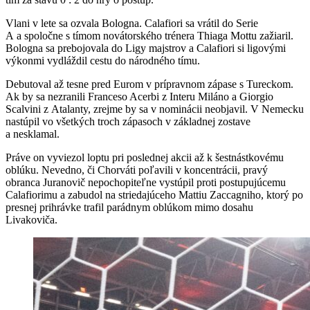
Vlani v lete sa ozvala Bologna. Calafiori sa vrátil do Serie
A a spoločne s tímom novátorského trénera Thiaga Mottu zažiaril.
Bologna sa prebojovala do Ligy majstrov a Calafiori si ligovými
výkonmi vydláždil cestu do národného tímu.
Debutoval až tesne pred Eurom v prípravnom zápase s Tureckom.
Ak by sa nezranili Franceso Acerbi z Interu Miláno a Giorgio
Scalvini z Atalanty, zrejme by sa v nominácii neobjavil. V Nemecku
nastúpil vo všetkých troch zápasoch v základnej zostave
a nesklamal.
Práve on vyviezol loptu pri poslednej akcii až k šestnástkovému
oblúku. Nevedno, či Chorváti poľavili v koncentrácii, pravý
obranca Juranovič nepochopiteľne vystúpil proti postupujúcemu
Calafiorimu a zabudol na striedajúceho Mattiu Zaccagniho, ktorý po
presnej prihrávke trafil parádnym oblúkom mimo dosahu
Livakoviča.