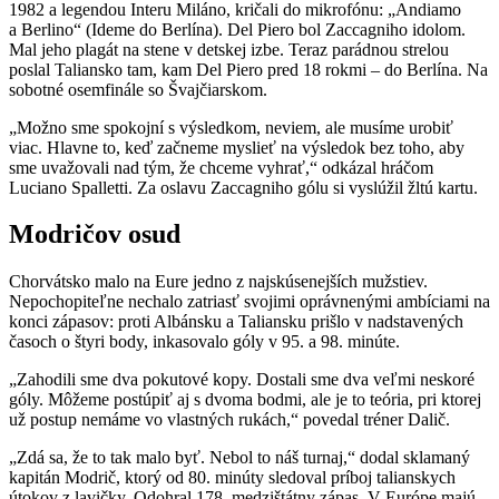
1982 a legendou Interu Miláno, kričali do mikrofónu: „Andiamo
a Berlino“ (Ideme do Berlína). Del Piero bol Zaccagniho idolom.
Mal jeho plagát na stene v detskej izbe. Teraz parádnou strelou
poslal Taliansko tam, kam Del Piero pred 18 rokmi – do Berlína. Na
sobotné osemfinále so Švajčiarskom.
„Možno sme spokojní s výsledkom, neviem, ale musíme urobiť
viac. Hlavne to, keď začneme myslieť na výsledok bez toho, aby
sme uvažovali nad tým, že chceme vyhrať,“ odkázal hráčom
Luciano Spalletti. Za oslavu Zaccagniho gólu si vyslúžil žltú kartu.
Modričov osud
Chorvátsko malo na Eure jedno z najskúsenejších mužstiev.
Nepochopiteľne nechalo zatriasť svojimi oprávnenými ambíciami na
konci zápasov: proti Albánsku a Taliansku prišlo v nadstavených
časoch o štyri body, inkasovalo góly v 95. a 98. minúte.
„Zahodili sme dva pokutové kopy. Dostali sme dva veľmi neskoré
góly. Môžeme postúpiť aj s dvoma bodmi, ale je to teória, pri ktorej
už postup nemáme vo vlastných rukách,“ povedal tréner Dalič.
„Zdá sa, že to tak malo byť. Nebol to náš turnaj,“ dodal sklamaný
kapitán Modrič, ktorý od 80. minúty sledoval príboj talianskych
útokov z lavičky. Odohral 178. medzištátny zápas. V Európe majú