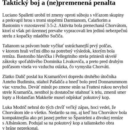
Taktický boj a (ne)premenená penalta
Luciano Spalletti urobil tri zmeny oproti súboju s víťazom skupiny
a prekvapil hrou s tromi stopérmi Darmianom, Calafiorim a
Bastonim v rozostavení 3-5-2. Aktivita bola prenechaná Chorvátom,
ktorí si však pri územnej prevahe vypracovali len jedinú nebezpečnú
strelu z kopačky mladého Sučiča.
Talianom sa právom bude vyčítať ustráchanejší prvý polčas,
v ktorom hrali veľmi dlho na potrebný výsledok, ktorým bola
remíza. Bastoniho hlavička i Pellegriniho strela priniesli skvelé
zákroky spoľahlivého Dominika Livakoviča, a preto pred druhým
polčasom visela vo vzduchu otázka, čo vymyslia Chorváti.
Zlatko Dalič poslal ku Kramaričovi dopredu druhého útočníka
Anteho Budimira, stiahol Pašaliča a hneď bolo pred Donnarummom
viac vzruchu. Deväť minút po zmene strán sa Frattesi rukou nevyhol
strele Kramariča, nestihol ju dostatočne stiahnuť k telu, zmenil smer
lopty a Holanďan Makkelie musel odpískať pokutový kop.
Luka Modrič nehral do tých chvíľ veľký zápas, hoci vedel, že
Chorvátom ide o všetko. Nedarilo sa mu, aj keď hra Chorvátov bola
kompaktnejšia ako pri jasnej prehre so Španielmi a divokej remíze
s Albánskom. Podujal sa na pokutový kop a talianskeho obra
v bráne neprekonal.