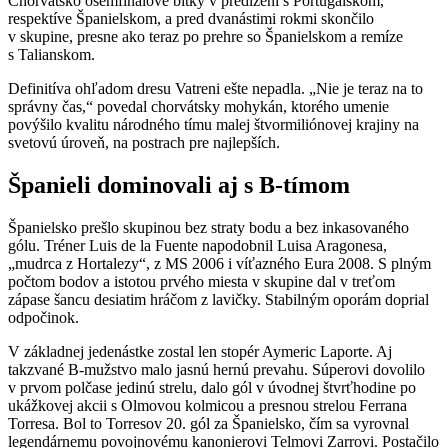
Chorvátsko osemfinálové bitky v predĺžení s Portugalskom,
respektíve Španielskom, a pred dvanástimi rokmi skončilo
v skupine, presne ako teraz po prehre so Španielskom a remíze
s Talianskom.
Definitíva ohľadom dresu Vatreni ešte nepadla. „Nie je teraz na to
správny čas,“ povedal chorvátsky mohykán, ktorého umenie
povýšilo kvalitu národného tímu malej štvormiliónovej krajiny na
svetovú úroveň, na postrach pre najlepších.
Španieli dominovali aj s B-tímom
Španielsko prešlo skupinou bez straty bodu a bez inkasovaného
gólu. Tréner Luis de la Fuente napodobnil Luisa Aragonesa,
„mudrca z Hortalezy“, z MS 2006 i víťazného Eura 2008. S plným
počtom bodov a istotou prvého miesta v skupine dal v treťom
zápase šancu desiatim hráčom z lavičky. Stabilným oporám doprial
odpočinok.
V základnej jedenástke zostal len stopér Aymeric Laporte. Aj
takzvané B-mužstvo malo jasnú hernú prevahu. Súperovi dovolilo
v prvom polčase jedinú strelu, dalo gól v úvodnej štvrťhodine po
ukážkovej akcii s Olmovou kolmicou a presnou strelou Ferrana
Torresa. Bol to Torresov 20. gól za Španielsko, čím sa vyrovnal
legendárnemu povojnovému kanonierovi Telmovi Zarrovi. Postačilo