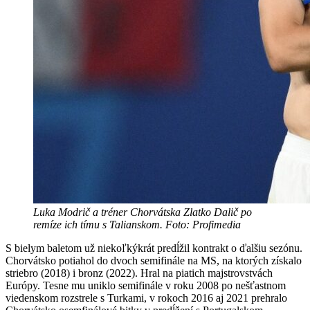
Luka Modrič a tréner Chorvátska Zlatko Dalič po
remíze ich tímu s Talianskom. Foto: Profimedia
S bielym baletom už niekoľkýkrát predĺžil kontrakt o ďalšiu sezónu.
Chorvátsko potiahol do dvoch semifinále na MS, na ktorých získalo
striebro (2018) i bronz (2022). Hral na piatich majstrovstvách
Európy. Tesne mu uniklo semifinále v roku 2008 po nešťastnom
viedenskom rozstrele s Turkami, v rokoch 2016 aj 2021 prehralo