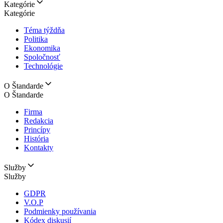
Kategórie
Kategórie
Téma týždňa
Politika
Ekonomika
Spoločnosť
Technológie
O Štandarde
O Štandarde
Firma
Redakcia
Princípy
História
Kontakty
Služby
Služby
GDPR
V.O.P
Podmienky používania
Kódex diskusií