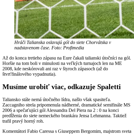
Hráči Talianska oslavujú gól do siete Chorvátska v
nadstavenom čase. Foto: Profimedia
Až do konca tretieho zápasu na Eure čakali talianski útočníci na gól.
Horšie na tom boli v minulosti na veľkých turnajoch len na ME
2008, kde neskórovali ani raz v štyroch zápasoch (až do
štvrťfinálového vypadnutia).
Musíme urobiť viac, odkazuje Spaletti
Taliansko stále nemá útočného lídra, našlo však spasiteľa.
Zaccagniho strela pripomenula nádherné, dramatické semifinále MS
2006 a spečaťujúci gól Alessandra Del Piera na 2 : 0 na konci
predĺženia do siete nemeckého brankára Jensa Lehmanna. Taktiež
trafil pravý horný roh.
Komentátori Fabio Caressa s Giuseppem Bergomim, majstrom sveta