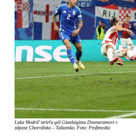
Luka Modrič strieľa gól Gianluigimu Donnarumovi v
zápase Chorvátsko – Taliansko. Foto: Profimedia