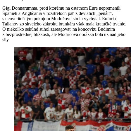
Gigi Donnarumma, proti ktorému na ostatnom Eure nepremenili
Španieli a Angličania v rozstreloch päť z deviatich „penált“,
s neuveriteľným pokojom Modričovu strelu vychytal. Eufória
Talianov zo skvelého zákroku brankára však mala kratučké trvanie.
O niekoľko sekúnd stihol zareagovať na koncovku Budimira
z bezprostrednej blízkosti, ale Modričova dorážka bola už nad jeho
sily.