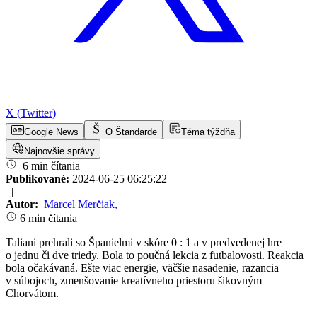
X (Twitter)
Google News
O Štandarde
Téma týždňa
Najnovšie správy
6 min čítania
Publikované:
2024-06-25 06:25:22
|
Autor:
Marcel Merčiak
,
6 min čítania
Taliani prehrali so Španielmi v skóre 0 : 1 a v predvedenej hre
o jednu či dve triedy. Bola to poučná lekcia z futbalovosti. Reakcia
bola očakávaná. Ešte viac energie, väčšie nasadenie, razancia
v súbojoch, zmenšovanie kreatívneho priestoru šikovným
Chorvátom.