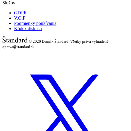
Služby
GDPR
V.O.P
Podmienky používania
Kódex diskusií
© 2026
Denník Štandard, Všetky práva vyhradené |
oprava@standard.sk