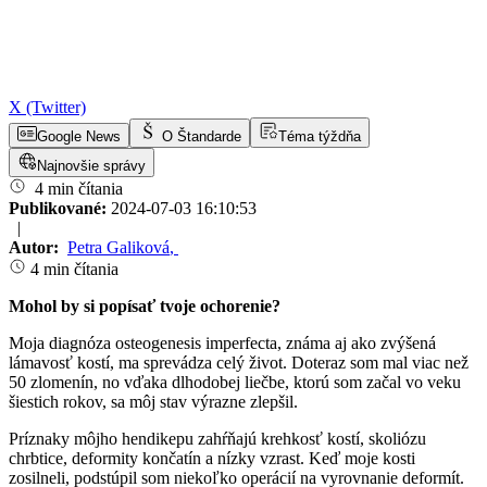
X (Twitter)
Google News
O Štandarde
Téma týždňa
Najnovšie správy
4 min čítania
Publikované:
2024-07-03 16:10:53
|
Autor:
Petra Galiková
,
4 min čítania
Mohol by si popísať tvoje ochorenie?
Moja diagnóza osteogenesis imperfecta, známa aj ako zvýšená
lámavosť kostí, ma sprevádza celý život. Doteraz som mal viac než
50 zlomenín, no vďaka dlhodobej liečbe, ktorú som začal vo veku
šiestich rokov, sa môj stav výrazne zlepšil.
Príznaky môjho hendikepu zahŕňajú krehkosť kostí, skoliózu
chrbtice, deformity končatín a nízky vzrast. Keď moje kosti
zosilneli, podstúpil som niekoľko operácií na vyrovnanie deformít.