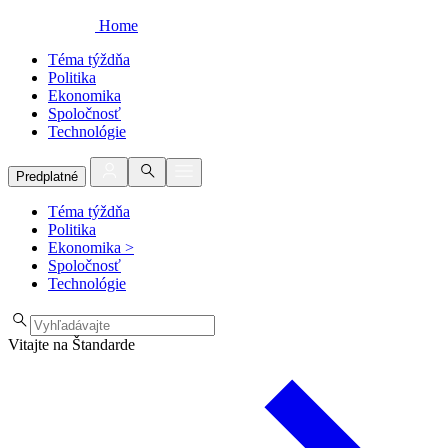
Home
Téma týždňa
Politika
Ekonomika
Spoločnosť
Technológie
Predplatné
Téma týždňa
Politika
Ekonomika
>
Spoločnosť
Technológie
Vitajte na Štandarde