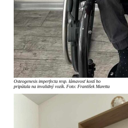
Osteogenesis imperfecta resp. lámavosť kostí ho
pripútala na invalidný vozík. Foto: František Maretta