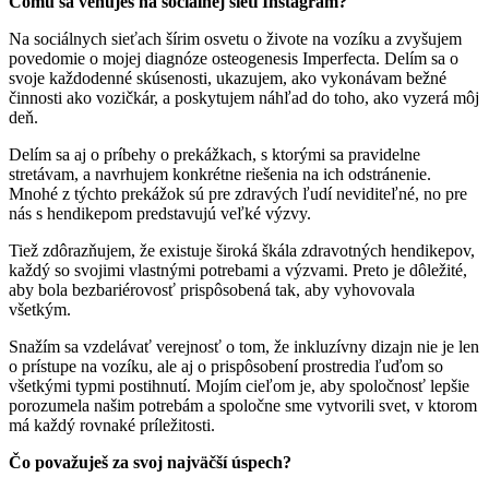
Čomu sa venuješ na sociálnej sieti Instagram?
Na sociálnych sieťach šírim osvetu o živote na vozíku a zvyšujem
povedomie o mojej diagnóze osteogenesis Imperfecta. Delím sa o
svoje každodenné skúsenosti, ukazujem, ako vykonávam bežné
činnosti ako vozičkár, a poskytujem náhľad do toho, ako vyzerá môj
deň.
Delím sa aj o príbehy o prekážkach, s ktorými sa pravidelne
stretávam, a navrhujem konkrétne riešenia na ich odstránenie.
Mnohé z týchto prekážok sú pre zdravých ľudí neviditeľné, no pre
nás s hendikepom predstavujú veľké výzvy.
Tiež zdôrazňujem, že existuje široká škála zdravotných hendikepov,
každý so svojimi vlastnými potrebami a výzvami. Preto je dôležité,
aby bola bezbariérovosť prispôsobená tak, aby vyhovovala
všetkým.
Snažím sa vzdelávať verejnosť o tom, že inkluzívny dizajn nie je len
o prístupe na vozíku, ale aj o prispôsobení prostredia ľuďom so
všetkými typmi postihnutí. Mojím cieľom je, aby spoločnosť lepšie
porozumela našim potrebám a spoločne sme vytvorili svet, v ktorom
má každý rovnaké príležitosti.
Čo považuješ za svoj najväčší úspech?