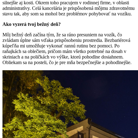
silnejšie aj kosti. Okrem toho pracujem v rodinnej firme, v oblasti
administratívy. Celá kancelária je prispôsobená môjmu zdravotnému
stavu tak, aby som sa mohol bez problémov pohybovať na vozíku.
Ako vyzerá tvoj bežný deň?
Môj bežný deň začína tým, že sa ráno presuniem na vozík, čo
zvládam úplne sám vďaka prispôsobeniu prostredia. Bezbariérová
kúpeľňa mi umožňuje vykonať rannú rutinu bez pomoci. Po
raňajkách sa oblečiem, pričom mám všetko potrebné na dosah v
skriniach a na poličkách vo výške, ktorú pohodlne dosiahnem.
Obliekam sa na posteli, čo je pre mňa bezpečnejšie a pohodlnejšie.