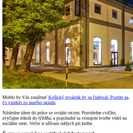
Mohlo by Vás zaujímať
Košický továrnik by sa čudoval. Pozrite sa,
čo vzniklo zo starého skladu
Následne idem do práce so svojím otcom. Pravidelne cvičím,
zvyčajne trikrát do týždňa, a popoludní sa venujem tvorbe videí na
sociálne siete. Večer si užívam oddych pri knihe.