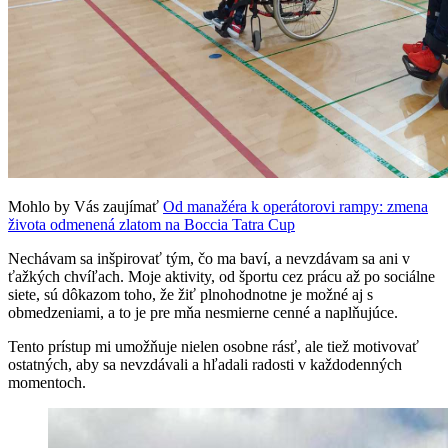
Mohlo by Vás zaujímať
Od manažéra k operátorovi rampy: zmena
života odmenená zlatom na Boccia Tatra Cup
Nechávam sa inšpirovať tým, čo ma baví, a nevzdávam sa ani v
ťažkých chvíľach. Moje aktivity, od športu cez prácu až po sociálne
siete, sú dôkazom toho, že žiť plnohodnotne je možné aj s
obmedzeniami, a to je pre mňa nesmierne cenné a naplňujúce.
Tento prístup mi umožňuje nielen osobne rásť, ale tiež motivovať
ostatných, aby sa nevzdávali a hľadali radosti v každodenných
momentoch.