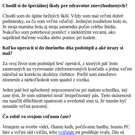
Chodil si do špeciálnej školy pre zdravotne znevýhodnených?
Chodil som do úplne bežných škôl. Vždy som mal veľmi dobré
podmienky, za čo som veľmi vďačný. Jediným rozdielom bolo to,
že moja mamina bola aj moja asistentka počas celého štúdia.
Nakoľko som potreboval pomôcť s niektorými vecami, ako
napríklad tlačenie vozíka alebo pomoc pri toalete.
Koľko operácií si do dnešného dňa podstúpil a aké úrazy si
mal?
Za svoj život som podstúpil šesť operácií, z ktorých päť bolo
zameraných na vyrovnanie zdeformovaných končatín a jedna veľmi
náročná na korekciu skoliózy chrbtice. Prežil som množstvo
zlomenín a niekoľkokrát som spadol z vozíka.
Jeden pád bol spôsobený nepozornosťou pri malom schodíku, iný
zase tým, že som odmietol nosiť bezpečnostný pás. Tieto skúsenosti
ma naučili dôležitosti opatrnosti a uvedomil som si, že musím byť
neustále veľmi pozorný.
Čo robíš vo svojom voľnom čase?
Venujem sa tvorbe videí, čítaniu kníh, počúvaniu hudby, hraniu PC
hier a veľmi rád cvičím, lebo
cvičenie
mi posilňuje svaly, čím sú