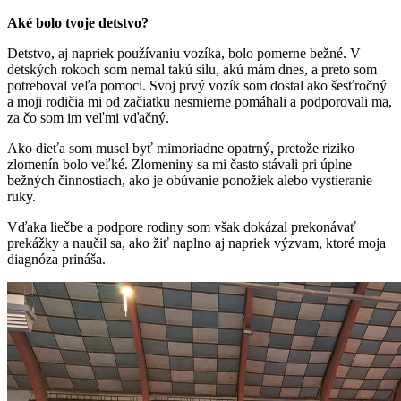
Aké bolo tvoje detstvo?
Detstvo, aj napriek používaniu vozíka, bolo pomerne bežné. V
detských rokoch som nemal takú silu, akú mám dnes, a preto som
potreboval veľa pomoci. Svoj prvý vozík som dostal ako šesťročný
a moji rodičia mi od začiatku nesmierne pomáhali a podporovali ma,
za čo som im veľmi vďačný.
Ako dieťa som musel byť mimoriadne opatrný, pretože riziko
zlomenín bolo veľké. Zlomeniny sa mi často stávali pri úplne
bežných činnostiach, ako je obúvanie ponožiek alebo vystieranie
ruky.
Vďaka liečbe a podpore rodiny som však dokázal prekonávať
prekážky a naučil sa, ako žiť naplno aj napriek výzvam, ktoré moja
diagnóza prináša.