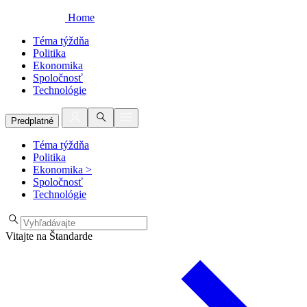
Home
Téma týždňa
Politika
Ekonomika
Spoločnosť
Technológie
Predplatné
Téma týždňa
Politika
Ekonomika
>
Spoločnosť
Technológie
Vitajte na Štandarde