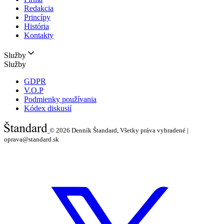
Redakcia
Princípy
História
Kontakty
Služby
Služby
GDPR
V.O.P
Podmienky používania
Kódex diskusií
© 2026
Denník Štandard, Všetky práva vyhradené |
oprava@standard.sk