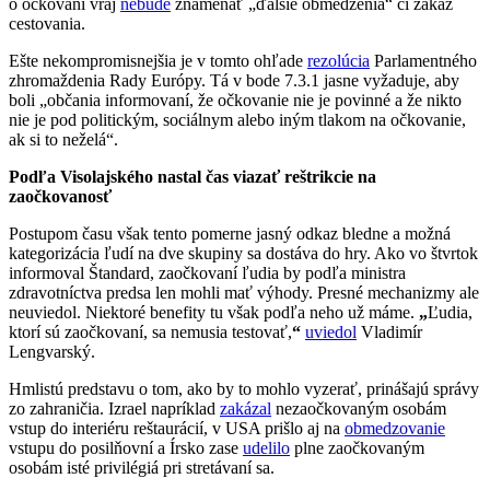
o očkovaní vraj
nebude
znamenať „ďalšie obmedzenia“ či zákaz
cestovania.
Ešte nekompromisnejšia je v tomto ohľade
rezolúcia
Parlamentného
zhromaždenia Rady Európy. Tá v bode 7.3.1 jasne vyžaduje, aby
boli „občania informovaní, že očkovanie nie je povinné a že nikto
nie je pod politickým, sociálnym alebo iným tlakom na očkovanie,
ak si to neželá“.
Podľa Visolajského nastal čas viazať reštrikcie na
zaočkovanosť
Postupom času však tento pomerne jasný odkaz bledne a možná
kategorizácia ľudí na dve skupiny sa dostáva do hry. Ako vo štvrtok
informoval Štandard, zaočkovaní ľudia by podľa ministra
zdravotníctva predsa len mohli mať výhody. Presné mechanizmy ale
neuviedol. Niektoré benefity tu však podľa neho už máme.
„
Ľudia,
ktorí sú zaočkovaní, sa nemusia testovať,
“
uviedol
Vladimír
Lengvarský.
Hmlistú predstavu o tom, ako by to mohlo vyzerať, prinášajú správy
zo zahraničia. Izrael napríklad
zakázal
nezaočkovaným osobám
vstup do interiéru reštaurácií, v USA prišlo aj na
obmedzovanie
vstupu do posilňovní a Írsko zase
udelilo
plne zaočkovaným
osobám isté privilégiá pri stretávaní sa.