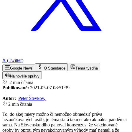
X (Twitter)
Google News
O Štandarde
Téma týždňa
Najnovšie správy
2 min čítania
Publikované:
2021-05-07 08:51:39
|
Autor:
Peter Števkov
,
2 min čítania
To, do akej miery možno či nemožno obmedziť práva
nezaočkovaných osôb, je téma stará takmer ako aktuálna pandémia
sama. Na Slovensku dlho panoval konsenzus, že vakcinované
osoby by oproti tým nevakcinovaným výhody mať nemali a že