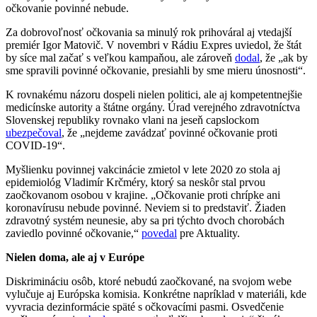
očkovanie povinné nebude.
Za dobrovoľnosť očkovania sa minulý rok prihováral aj vtedajší
premiér Igor Matovič. V novembri v Rádiu Expres uviedol, že štát
by síce mal začať s veľkou kampaňou, ale zároveň
dodal
, že „ak by
sme spravili povinné očkovanie, presiahli by sme mieru únosnosti“.
K rovnakému názoru dospeli nielen politici, ale aj kompetentnejšie
medicínske autority a štátne orgány. Úrad verejného zdravotníctva
Slovenskej republiky rovnako vlani na jeseň capslockom
ubezpečoval
, že „nejdeme zavádzať povinné očkovanie proti
COVID-19“.
Myšlienku povinnej vakcinácie zmietol v lete 2020 zo stola aj
epidemiológ Vladimír Krčméry, ktorý sa neskôr stal prvou
zaočkovanom osobou v krajine. „Očkovanie proti chrípke ani
koronavírusu nebude povinné. Neviem si to predstaviť. Žiaden
zdravotný systém neunesie, aby sa pri týchto dvoch chorobách
zaviedlo povinné očkovanie,“
povedal
pre Aktuality.
Nielen doma, ale aj v Európe
Diskrimináciu osôb, ktoré nebudú zaočkované, na svojom webe
vylučuje aj Európska komisia. Konkrétne napríklad v materiáli, kde
vyvracia dezinformácie späté s očkovacími pasmi. Osvedčenie