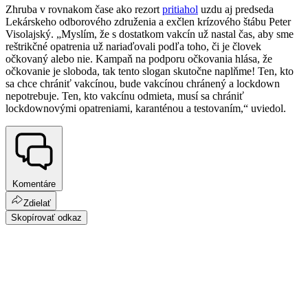
Zhruba v rovnakom čase ako rezort
pritiahol
uzdu aj predseda
Lekárskeho odborového združenia a exčlen krízového štábu Peter
Visolajský. „Myslím, že s dostatkom vakcín už nastal čas, aby sme
reštrikčné opatrenia už nariaďovali podľa toho, či je človek
očkovaný alebo nie. Kampaň na podporu očkovania hlása, že
očkovanie je sloboda, tak tento slogan skutočne naplňme! Ten, kto
sa chce chrániť vakcínou, bude vakcínou chránený a lockdown
nepotrebuje. Ten, kto vakcínu odmieta, musí sa chrániť
lockdownovými opatreniami, karanténou a testovaním,“ uviedol.
Komentáre
Zdielať
Skopírovať odkaz