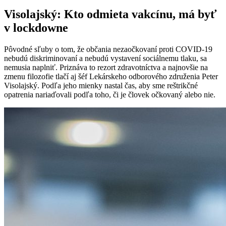
Visolajský: Kto odmieta vakcínu, má byť
v lockdowne
Pôvodné sľuby o tom, že občania nezaočkovaní proti COVID-19
nebudú diskriminovaní a nebudú vystavení sociálnemu tlaku, sa
nemusia naplniť. Priznáva to rezort zdravotníctva a najnovšie na
zmenu filozofie tlačí aj šéf Lekárskeho odborového združenia Peter
Visolajský. Podľa jeho mienky nastal čas, aby sme reštrikčné
opatrenia nariaďovali podľa toho, či je človek očkovaný alebo nie.