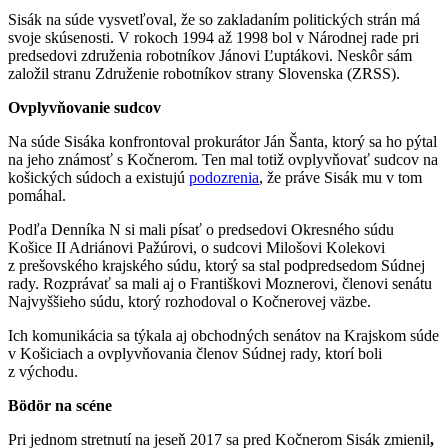
Sisák na súde vysvetľoval, že so zakladaním politických strán má
svoje skúsenosti. V rokoch 1994 až 1998 bol v Národnej rade pri
predsedovi združenia robotníkov Jánovi Ľuptákovi. Neskôr sám
založil stranu Združenie robotníkov strany Slovenska (ZRSS).
Ovplyvňovanie sudcov
Na súde Sisáka konfrontoval prokurátor Ján Šanta, ktorý sa ho pýtal
na jeho známosť s Kočnerom. Ten mal totiž ovplyvňovať sudcov na
košických súdoch a existujú
podozrenia
, že práve Sisák mu v tom
pomáhal.
Podľa Denníka N si mali písať o predsedovi Okresného súdu
Košice II Adriánovi Pažúrovi, o sudcovi Milošovi Kolekovi
z prešovského krajského súdu, ktorý sa stal podpredsedom Súdnej
rady. Rozprávať sa mali aj o Františkovi Moznerovi, členovi senátu
Najvyššieho súdu, ktorý rozhodoval o Kočnerovej väzbe.
Ich komunikácia sa týkala aj obchodných senátov na Krajskom súde
v Košiciach a ovplyvňovania členov Súdnej rady, ktorí boli
z východu.
Bödör na scéne
Pri jednom stretnutí na jeseň 2017 sa pred Kočnerom Sisák zmienil
,