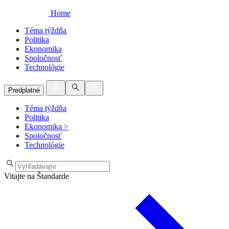
Home
Téma týždňa
Politika
Ekonomika
Spoločnosť
Technológie
Predplatné
Téma týždňa
Politika
Ekonomika
>
Spoločnosť
Technológie
Vitajte na Štandarde