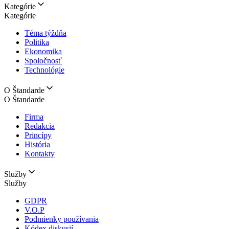
Kategórie
Kategórie
Téma týždňa
Politika
Ekonomika
Spoločnosť
Technológie
O Štandarde
O Štandarde
Firma
Redakcia
Princípy
História
Kontakty
Služby
Služby
GDPR
V.O.P
Podmienky používania
Kódex diskusií