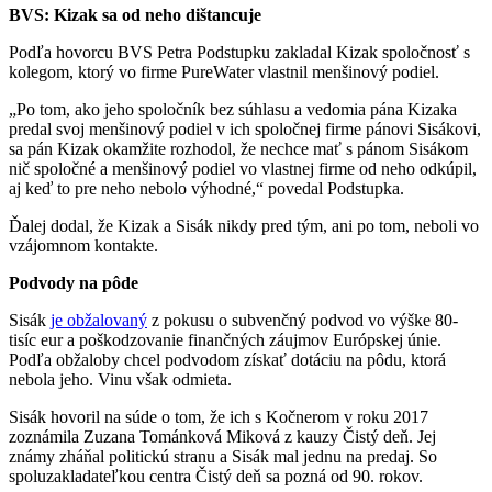
BVS: Kizak sa od neho dištancuje
Podľa hovorcu BVS Petra Podstupku zakladal Kizak spoločnosť s
kolegom, ktorý vo firme PureWater vlastnil menšinový podiel.
„Po tom, ako jeho spoločník bez súhlasu a vedomia pána Kizaka
predal svoj menšinový podiel v ich spoločnej firme pánovi Sisákovi,
sa pán Kizak okamžite rozhodol, že nechce mať s pánom Sisákom
nič spoločné a menšinový podiel vo vlastnej firme od neho odkúpil,
aj keď to pre neho nebolo výhodné,“ povedal Podstupka.
Ďalej dodal, že Kizak a Sisák nikdy pred tým, ani po tom, neboli vo
vzájomnom kontakte.
Podvody na pôde
Sisák
je obžalovaný
z pokusu o subvenčný podvod vo výške 80-
tisíc eur a poškodzovanie finančných záujmov Európskej únie.
Podľa obžaloby chcel podvodom získať dotáciu na pôdu, ktorá
nebola jeho. Vinu však odmieta.
Sisák hovoril na súde o tom, že ich s Kočnerom v roku 2017
zoznámila Zuzana Tománková Miková z kauzy Čistý deň. Jej
známy zháňal politickú stranu a Sisák mal jednu na predaj. So
spoluzakladateľkou centra Čistý deň sa pozná od 90. rokov.