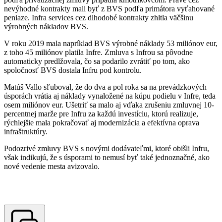
nevýhodné kontrakty mali byť z BVS podľa primátora vyťahované
peniaze. Infra services cez dlhodobé kontrakty zhltla väčšinu
výrobných nákladov BVS.
V roku 2019 mala napríklad BVS výrobné náklady 53 miliónov eur,
z toho 45 miliónov platila Infre. Zmluva s Infrou sa pôvodne
automaticky predlžovala, čo sa podarilo zvrátiť po tom, ako
spoločnosť BVS dostala Infru pod kontrolu.
Matúš Vallo sľuboval, že do dva a pol roka sa na prevádzkových
úsporách vrátia aj náklady vynaložené na kúpu podielu v Infre, teda
osem miliónov eur. Ušetriť sa malo aj vďaka zrušeniu zmluvnej 10-
percentnej marže pre Infru za každú investíciu, ktorú realizuje,
rýchlejšie mala pokračovať aj modernizácia a efektívna oprava
infraštruktúry.
Podozrivé zmluvy BVS s novými dodávateľmi, ktoré obišli Infru,
však indikujú, že s úsporami to nemusí byť také jednoznačné, ako
nové vedenie mesta avizovalo.