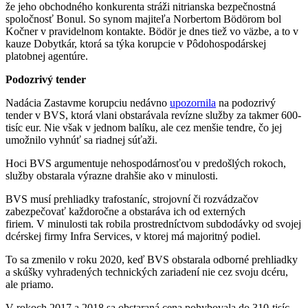
že jeho obchodného konkurenta stráži nitrianska bezpečnostná
spoločnosť Bonul. So synom majiteľa Norbertom Bödörom bol
Kočner v pravidelnom kontakte. Bödör je dnes tiež vo väzbe, a to v
kauze Dobytkár, ktorá sa týka korupcie v Pôdohospodárskej
platobnej agentúre.
Podozrivý tender
Nadácia Zastavme korupciu nedávno
upozornila
na podozrivý
tender v BVS, ktorá vlani obstarávala revízne služby za takmer 600-
tisíc eur. Nie však v jednom balíku, ale cez menšie tendre, čo jej
umožnilo vyhnúť sa riadnej súťaži.
Hoci BVS argumentuje nehospodárnosťou v predošlých rokoch,
služby obstarala výrazne drahšie ako v minulosti.
BVS musí prehliadky trafostaníc, strojovní či rozvádzačov
zabezpečovať každoročne a obstaráva ich od externých
firiem. V minulosti tak robila prostredníctvom subdodávky od svojej
dcérskej firmy Infra Services, v ktorej má majoritný podiel.
To sa zmenilo v roku 2020, keď BVS obstarala odborné prehliadky
a skúšky vyhradených technických zariadení nie cez svoju dcéru,
ale priamo.
V rokoch 2017 a 2018 sa obstaraná cena pohybovala do 310-tisíc