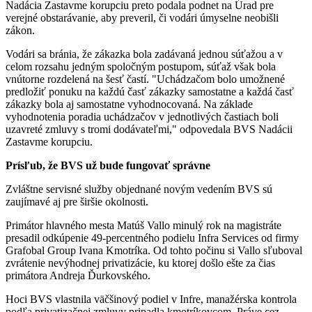
Nadácia Zastavme korupciu preto podala podnet na Úrad pre
verejné obstarávanie, aby preveril, či vodári úmyselne neobišli
zákon.
Vodári sa bránia, že zákazka bola zadávaná jednou súťažou a v
celom rozsahu jedným spoločným postupom, súťaž však bola
vnútorne rozdelená na šesť častí. "Uchádzačom bolo umožnené
predložiť ponuku na každú časť zákazky samostatne a každá časť
zákazky bola aj samostatne vyhodnocovaná. Na základe
vyhodnotenia poradia uchádzačov v jednotlivých častiach boli
uzavreté zmluvy s tromi dodávateľmi," odpovedala BVS Nadácii
Zastavme korupciu.
Prísľub, že BVS už bude fungovať správne
Zvláštne servisné služby objednané novým vedením BVS sú
zaujímavé aj pre širšie okolnosti.
Primátor hlavného mesta Matúš Vallo minulý rok na magistráte
presadil odkúpenie 49-percentného podielu Infra Services od firmy
Grafobal Group Ivana Kmotríka. Od tohto počinu si Vallo sľuboval
zvrátenie nevýhodnej privatizácie, ku ktorej došlo ešte za čias
primátora Andreja Ďurkovského.
Hoci BVS vlastnila väčšinový podiel v Infre, manažérska kontrola
podľa privatizačnej zmluvy pripadla kmotríkovcom. Práve cez