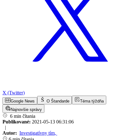
X (Twitter)
Google News
O Štandarde
Téma týždňa
Najnovšie správy
6 min čítania
Publikované:
2021-05-13 06:31:06
|
Autor:
Investigatívny tím
,
6 min čítania