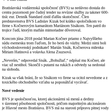
Bratislavská vodárenská spoločnosť (BVS) sa nedávno dostala do
centra pozornosti pre čudný tender na revízne služby za takmer 600-
tisíc eur. Denník Štandard zistil ďalšiu skutočnosť. Člen
predstavenstva BVS Ladislav Kizak bol krátko spoločníkom vo
firme s Kočnerovým kamarátom Mariánom Sisákom. Ten patril do
trojice ľudí, ktorým mafián mimoriadne dôveroval.
Koncom júna 2018 poslal Marian Kočner priamo z Najvyššieho
súdu esemesku trom ľuďom, že ho berú do väzby. Medzi nimi boli
východoslovenský podnikateľ Marián Sisák, Kočnerova milenka
Miriam Hatinová a volavka Alena Zsuzsová.
„Neverím,“ odpovedal Sisák. „Bohužiaľ,“ odpísal mu Kočner, ale
viac už nestihol. Skončil s putami na rukách a odvtedy sa nedostal
na slobodu.
Kizak sa však bráni, že so Sisákom vo firme sa ocitol nevedome a z
toxického obchodného vzťahu sa poponáhľal vycúvať.
Nové vedenie
BVS je spoločnosťou, ktorej akcionármi sú mestá a dediny
v územnej pôsobnosti spoločnosti, pričom majoritným akcionárom
je Hlavné mesto Bratislava. BVS má na starosti prípravu pitnej vody