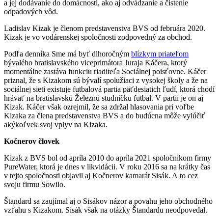
a jej dodávanie do domácností, ako aj odvádzanie a čistenie
odpadových vôd.
Ladislav Kizak je členom predstavenstva BVS od februára 2020.
Kizak je vo vodárenskej spoločnosti zodpovedný za obchod.
Podľa denníka Sme má byť dlhoročným
blízkym priateľom
bývalého bratislavského viceprimátora Juraja Káčera, ktorý
momentálne zastáva funkciu riaditeľa Sociálnej poisťovne. Káčer
priznal, že s Kizakom sú bývalí spolužiaci z vysokej školy a že na
sociálnej sieti existuje futbalová partia päťdesiatich ľudí, ktorá chodí
hrávať na bratislavskú Železnú studničku futbal. V partii je on aj
Kizak. Káčer však ozrejmil, že sa zdržal hlasovania pri voľbe
Kizaka za člena predstavenstva BVS a do budúcna môže vylúčiť
akýkoľvek svoj vplyv na Kizaka.
Kočnerov človek
Kizak z BVS bol od apríla 2010 do apríla 2021 spoločníkom firmy
PureWater, ktorá je dnes v likvidácii. V roku 2016 sa na krátky čas
v tejto spoločnosti objavil aj Kočnerov kamarát Sisák. A to cez
svoju firmu Sowilo.
Štandard sa zaujímal aj o Sisákov názor a povahu jeho obchodného
vzťahu s Kizakom. Sisák však na otázky Štandardu neodpovedal.