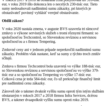
eur, v roku 2019 išlo dokonca len o necelých 230-tisíc eur. Tieto
sumy nedosahovali nadlimitnú sumu zákazky, pri ktorých je
obstarávateľ povinný vyhlásiť verejné obstarávanie.
Obišli zákon?
V roku 2020 nastala zmena, v auguste BVS uzavrela tri rámcové
zmluvy o výkone servisných služieb s tromi rôznymi firmami: so
spoločnosťou Techcontrol, so Slovenskou revíznou a servisnou
spoločnosťou a s firmou Tempering.
Zmluvné ceny ani v jednom prípade neprekročili nadlimitnú sumu
zákazky. Problém však nastane, keď sa sumy z týchto troch zmlúv
sčítajú.
Zmluva s firmou Techcontrol bola uzavretá vo výške 188-tisíc eur,
so Slovenskou revíznou a servisnou spoločnosťou vo výške 379-
tisíc eur a so spoločnosťou Tempering vo výške 17-tisíc eur.
Celková cena je teda 584-tisíc eur, čo už prekračuje finančný limit
pre nadlimitnú cenu zákazky.
Zároveň ide o takmer dvakrát vyššiu sumu oproti tým istým službám
obstaraným v rokoch 2017 a 2018 firmou Infra Services, dcérou
BVS, a takmer dvaapolkrát vyššiu sumu oproti roku 2019.