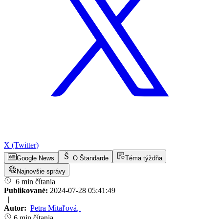
X (Twitter)
Google News
O Štandarde
Téma týždňa
Najnovšie správy
6 min čítania
Publikované:
2024-07-28 05:41:49
|
Autor:
Petra Mitaľová
,
6 min čítania