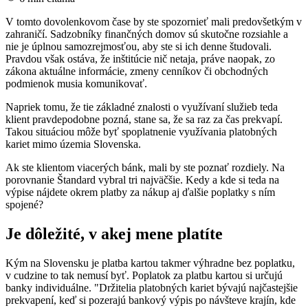
V tomto dovolenkovom čase by ste spozornieť mali predovšetkým v
zahraničí. Sadzobníky finančných domov sú skutočne rozsiahle a
nie je úplnou samozrejmosťou, aby ste si ich denne študovali.
Pravdou však ostáva, že inštitúcie nič netaja, práve naopak, zo
zákona aktuálne informácie, zmeny cenníkov či obchodných
podmienok musia komunikovať.
Napriek tomu, že tie základné znalosti o využívaní služieb teda
klient pravdepodobne pozná, stane sa, že sa raz za čas prekvapí.
Takou situáciou môže byť spoplatnenie využívania platobných
kariet mimo územia Slovenska.
Ak ste klientom viacerých bánk, mali by ste poznať rozdiely. Na
porovnanie Štandard vybral tri najväčšie. Kedy a kde si teda na
výpise nájdete okrem platby za nákup aj ďalšie poplatky s ním
spojené?
Je dôležité, v akej mene platíte
Kým na Slovensku je platba kartou takmer výhradne bez poplatku,
v cudzine to tak nemusí byť. Poplatok za platbu kartou si určujú
banky individuálne. "Držitelia platobných kariet bývajú najčastejšie
prekvapení, keď si pozerajú bankový výpis po návšteve krajín, kde