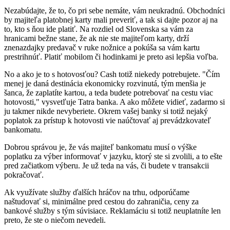
Nezabúdajte, že to, čo pri sebe nemáte, vám neukradnú. Obchodníci
by majiteľa platobnej karty mali preveriť, a tak si dajte pozor aj na
to, kto s ňou ide platiť. Na rozdiel od Slovenska sa vám za
hranicami bežne stane, že ak nie ste majiteľom karty, drží
znenazdajky predavač v ruke nožnice a pokúša sa vám kartu
prestrihnúť. Platiť mobilom či hodinkami je preto asi lepšia voľba.
No a ako je to s hotovosťou? Cash totiž niekedy potrebujete. "Čím
menej je daná destinácia ekonomicky rozvinutá, tým menšia je
šanca, že zaplatíte kartou, a teda budete potrebovať na cestu viac
hotovosti," vysvetľuje Tatra banka. A ako môžete vidieť, zadarmo si
ju takmer nikde nevyberiete. Okrem vašej banky si totiž nejaký
poplatok za prístup k hotovosti vie naúčtovať aj prevádzkovateľ
bankomatu.
Dobrou správou je, že vás majiteľ bankomatu musí o výške
poplatku za výber informovať v jazyku, ktorý ste si zvolili, a to ešte
pred začiatkom výberu. Je už teda na vás, či budete v transakcii
pokračovať.
Ak využívate služby ďalších hráčov na trhu, odporúčame
naštudovať si, minimálne pred cestou do zahraničia, ceny za
bankové služby s tým súvisiace. Reklamáciu si totiž neuplatníte len
preto, že ste o niečom nevedeli.