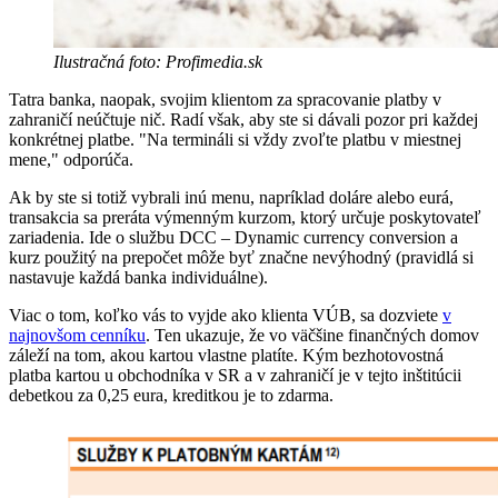
Ilustračná foto: Profimedia.sk
Tatra banka, naopak, svojim klientom
za spracovanie platby v
zahraničí neúčtuje nič. Radí však, aby ste si dávali pozor pri každej
konkrétnej platbe. "Na termináli si vždy zvoľte platbu v miestnej
mene," odporúča.
Ak by ste si totiž vybrali inú menu, napríklad doláre alebo eurá,
transakcia sa preráta výmenným kurzom, ktorý určuje poskytovateľ
zariadenia. Ide o službu DCC – Dynamic currency conversion a
kurz použitý na prepočet môže byť značne nevýhodný (pravidlá si
nastavuje každá banka individuálne).
Viac o tom, koľko vás to vyjde ako klienta VÚB, sa dozviete
v
najnovšom cenníku
. Ten ukazuje, že vo väčšine finančných domov
záleží na tom, akou kartou vlastne platíte. Kým bezhotovostná
platba kartou u obchodníka v SR a v zahraničí je v tejto inštitúcii
debetkou za 0,25 eura, kreditkou je to zdarma.