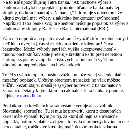
Na to isté upozorňuje aj Tatra banka. "Ak nechcete výber z
bankomatu zbytočne preplatiť, prioritne hľadajte bankomaty tej
skupiny, do ktorej patrí aj vaša banka," informuje s dôvetkom, že
klienti zvyknú mať výbery z takýchto bankomatov zvýhodnené.
Napríklad Tatra banka svojim klientom neúčtuje poplatok za výber z
bankomatov skupiny Raiffeisen Bank International (RBI).
Zároveň odporúča na platby v zahraničí využiť skôr kreditné karty. I
keď ide o úver, istý čas si z nich prostriedky klient požičiava
bezúročne. Medzi výhody patrí ich vyššia akceptovateľnosť –
mnoho obchodníkov stále preferuje kreditnú kartu pred debetnou
kartou, bezplatný vstup do letiskových salónikov či vyšší limit
vhodný pri nepredvídateľných výdavkoch.
To, či sa vám to oplatí, musíte zvážiť, pretože za jej vedenie platíte
mesačný poplatok. Určitým objemom transakcií ho však môžete
znížiť. Nezabúdajte, drahší je aj výber hotovosti z bankomatov v
zahraničí. Detaily k tým, ktoré má aktuálne Tatra banka v ponuke,
nájdete
v tomto linku
.
Poplatkom na kreditkách sa samostatne venuje aj sadzobník
Slovenskej sporiteľne. Tu si musíte preveriť, ktorú z dostupných
kariet máte vydanú. Kým pri tej, za ktorú sú najnižšie mesačné
poplatky, potom zaplatíte z objemu transakcií urobených v inej mene
percentuálne, ďalšie dve kreditky majú tieto transakcie zdarma.