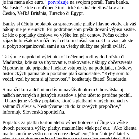
je iná mena ako euro,"
potvrdzuje
na svojom portáli Tatra banka.
Najčastejšie ide o obľúbené turistické destinácie Slovákov ako
Česko, Veľká Británia, Turecko či Egypt.
Banky si účtujú poplatok za spracovanie platby hlavne vtedy, ak váš
nákup nie je v eurách. Pri podrobnejšom preštudovaní výpisu zistíte,
že ide o poplatky doslova vo výške len pár centov. Počas celého
zájazdu to však už môže byť celkom slušná suma. O to viac, ak ste
si pobyt zorganizovali sami a za všetky služby ste platili zvlášť.
Takým je napríklad výlet niekoľkočlennej rodiny do Poľska či
Maďarska, kde sa za ubytovanie, tankovanie, nákupy občerstvenia
či potravín, ale prípadne i nejaké vstupenky na podujatia, návštevy
historických pamiatok a podobne platí samostatne. "Keby som to
vedel, vzal by som si aj hotovosť," konštatuje čitateľ Štandardu.
S manželkou a deťmi nedávno navštívili okrem Chorvátska aj
našich severných a južných susedov a jeho účet to patrične pocítil.
"Ukazujeme všetky poplatky, ktoré s platbami v iných menách v
zahraničí súvisia. Neskrývame ich do kurzových prepočtov,"
informuje Slovenská sporiteľňa.
Poplatok za platbu kartou alebo výber hotovosti účtuje vo výške
dvoch percent z výšky platby, maximálne však päť eur. "Ako klienta
ma to sumárne vyšlo na niečo cez desať eur," konštatuje čitateľ s