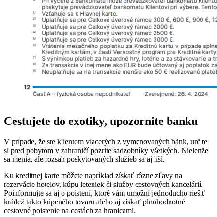
Cestujete do exotiky, upozornite banku
V prípade, že ste klientom viacerých z vymenovaných bánk, určite
si pred pobytom v zahraničí pozrite sadzobníky všetkých. Nielenže
sa menia, ale rozsah poskytovaných služieb sa aj líši.
Ku kreditnej karte môžete napríklad získať rôzne zľavy na
rezervácie hotelov, kúpu leteniek či služby cestovných kancelárií.
Poinformujte sa aj o poistení, ktoré vám umožní jednoducho riešiť
krádež takto kúpeného tovaru alebo aj získať plnohodnotné
cestovné poistenie na cestách za hranicami.