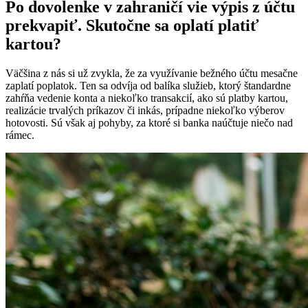
Po dovolenke v zahraničí vie výpis z účtu
prekvapiť. Skutočne sa oplatí platiť
kartou?
Väčšina z nás si už zvykla, že za využívanie bežného účtu mesačne
zaplatí poplatok. Ten sa odvíja od balíka služieb, ktorý štandardne
zahŕňa vedenie konta a niekoľko transakcií, ako sú platby kartou,
realizácie trvalých príkazov či inkás, prípadne niekoľko výberov
hotovosti. Sú však aj pohyby, za ktoré si banka naúčtuje niečo nad
rámec.