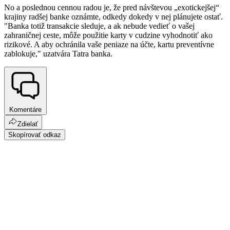
No a poslednou cennou radou je, že pred návštevou „exotickejšej“
krajiny radšej banke oznámte, odkedy dokedy v nej plánujete ostať.
"Banka totiž transakcie sleduje, a ak nebude vedieť o vašej
zahraničnej ceste, môže použitie karty v cudzine vyhodnotiť ako
rizikové. A aby ochránila vaše peniaze na účte, kartu preventívne
zablokuje," uzatvára Tatra banka.
Komentáre
Zdielať
Skopírovať odkaz