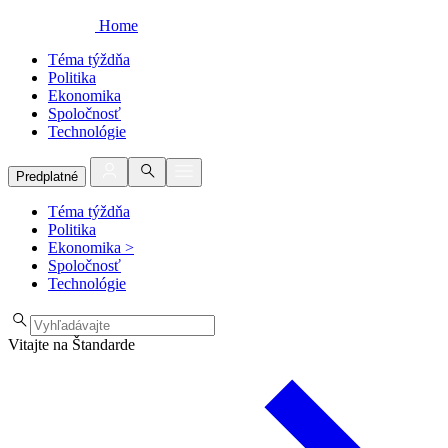
Home
Téma týždňa
Politika
Ekonomika
Spoločnosť
Technológie
Predplatné
Téma týždňa
Politika
Ekonomika
>
Spoločnosť
Technológie
Vitajte na Štandarde