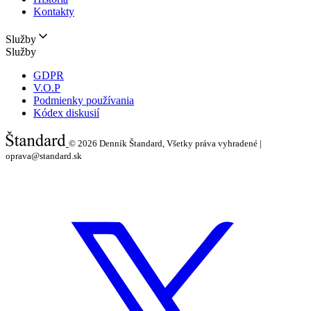
Kontakty
Služby
Služby
GDPR
V.O.P
Podmienky používania
Kódex diskusií
© 2026
Denník Štandard, Všetky práva vyhradené |
oprava@standard.sk