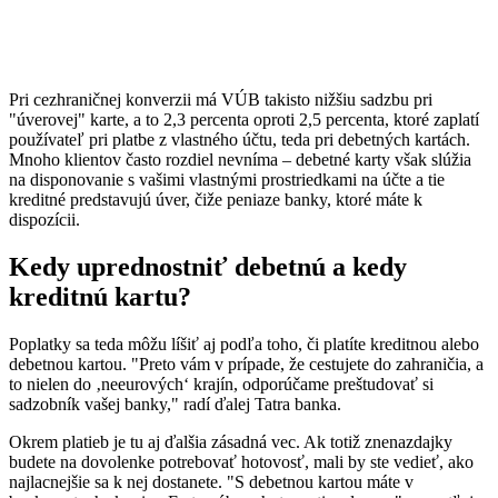
Pri cezhraničnej konverzii má VÚB takisto nižšiu sadzbu pri
"úverovej" karte, a to 2,3 percenta oproti 2,5 percenta, ktoré zaplatí
používateľ pri platbe z vlastného účtu, teda pri debetných kartách.
Mnoho klientov často rozdiel nevníma – debetné karty však slúžia
na disponovanie s vašimi vlastnými prostriedkami na účte a tie
kreditné predstavujú úver, čiže peniaze banky, ktoré máte k
dispozícii.
Kedy uprednostniť debetnú a kedy
kreditnú kartu?
Poplatky sa teda môžu líšiť aj podľa toho, či platíte kreditnou alebo
debetnou kartou. "Preto vám v prípade, že cestujete do zahraničia, a
to nielen do ‚neeurových‘ krajín, odporúčame preštudovať si
sadzobník vašej banky," radí ďalej Tatra banka.
Okrem platieb je tu aj ďalšia zásadná vec. Ak totiž znenazdajky
budete na dovolenke potrebovať hotovosť, mali by ste vedieť, ako
najlacnejšie sa k nej dostanete. "S debetnou kartou máte v