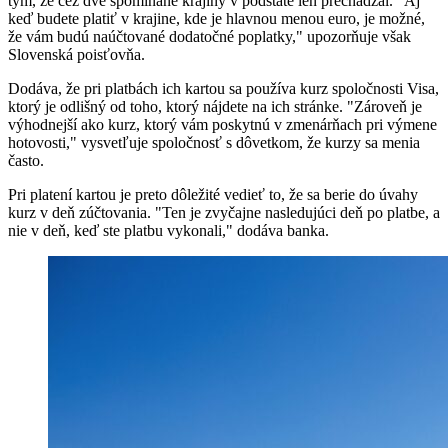
tým, že cez dve spomínané krajiny v podstate len prechádzal. "Aj
keď budete platiť v krajine, kde je hlavnou menou euro, je možné,
že vám budú naúčtované dodatočné poplatky," upozorňuje však
Slovenská poisťovňa.
Dodáva, že pri platbách ich kartou sa používa kurz spoločnosti Visa,
ktorý je odlišný od toho, ktorý nájdete na ich stránke. "Zároveň je
výhodnejší ako kurz, ktorý vám poskytnú v zmenárňach pri výmene
hotovosti," vysvetľuje spoločnosť s dôvetkom, že kurzy sa menia
často.
Pri platení kartou je preto dôležité vedieť to, že sa berie do úvahy
kurz v deň zúčtovania. "Ten je zvyčajne nasledujúci deň po platbe, a
nie v deň, keď ste platbu vykonali," dodáva banka.