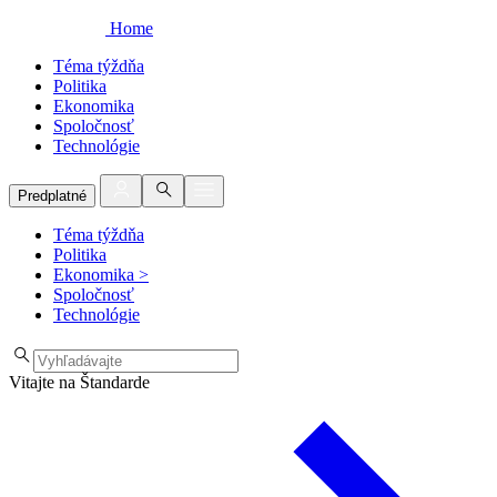
Home
Téma týždňa
Politika
Ekonomika
Spoločnosť
Technológie
Predplatné
Téma týždňa
Politika
Ekonomika
>
Spoločnosť
Technológie
Vitajte na Štandarde