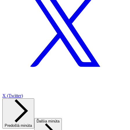
X (Twitter)
Ďalšia minúta
Predošlá minúta