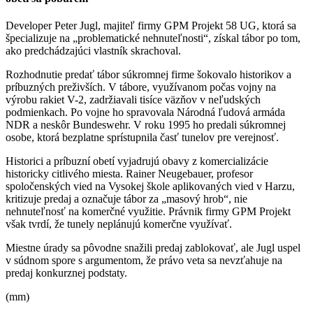
Developer Peter Jugl, majiteľ firmy GPM Projekt 58 UG, ktorá sa
špecializuje na „problematické nehnuteľnosti“, získal tábor po tom,
ako predchádzajúci vlastník skrachoval.
Rozhodnutie predať tábor súkromnej firme šokovalo historikov a
príbuzných preživších. V tábore, využívanom počas vojny na
výrobu rakiet V-2, zadržiavali tisíce väzňov v neľudských
podmienkach. Po vojne ho spravovala Národná ľudová armáda
NDR a neskôr Bundeswehr. V roku 1995 ho predali súkromnej
osobe, ktorá bezplatne sprístupnila časť tunelov pre verejnosť.
Historici a príbuzní obetí vyjadrujú obavy z komercializácie
historicky citlivého miesta. Rainer Neugebauer, profesor
spoločenských vied na Vysokej škole aplikovaných vied v Harzu,
kritizuje predaj a označuje tábor za „masový hrob“, nie
nehnuteľnosť na komerčné využitie. Právnik firmy GPM Projekt
však tvrdí, že tunely neplánujú komerčne využívať.
Miestne úrady sa pôvodne snažili predaj zablokovať, ale Jugl uspel
v súdnom spore s argumentom, že právo veta sa nevzťahuje na
predaj konkurznej podstaty.
(mm)