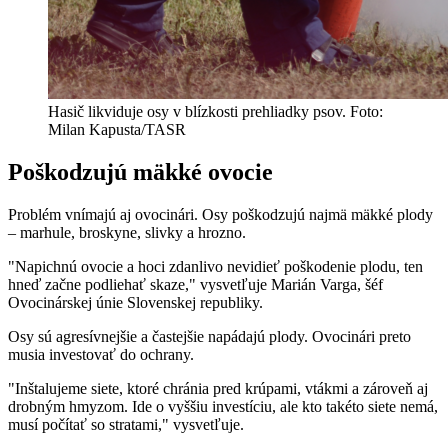
Hasič likviduje osy v blízkosti prehliadky psov. Foto:
Milan Kapusta/TASR
Poškodzujú mäkké ovocie
Problém vnímajú aj ovocinári. Osy poškodzujú najmä mäkké plody
– marhule, broskyne, slivky a hrozno.
"Napichnú ovocie a hoci zdanlivo nevidieť poškodenie plodu, ten
hneď začne podliehať skaze," vysvetľuje Marián Varga, šéf
Ovocinárskej únie Slovenskej republiky.
Osy sú agresívnejšie a častejšie napádajú plody. Ovocinári preto
musia investovať do ochrany.
"Inštalujeme siete, ktoré chránia pred krúpami, vtákmi a zároveň aj
drobným hmyzom. Ide o vyššiu investíciu, ale kto takéto siete nemá,
musí počítať so stratami," vysvetľuje.