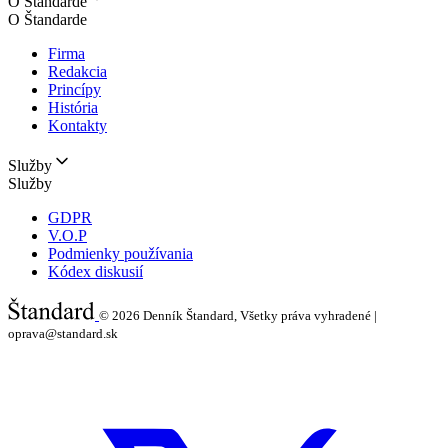
O Štandarde
O Štandarde
Firma
Redakcia
Princípy
História
Kontakty
Služby
Služby
GDPR
V.O.P
Podmienky používania
Kódex diskusií
© 2026
Denník Štandard, Všetky práva vyhradené |
oprava@standard.sk