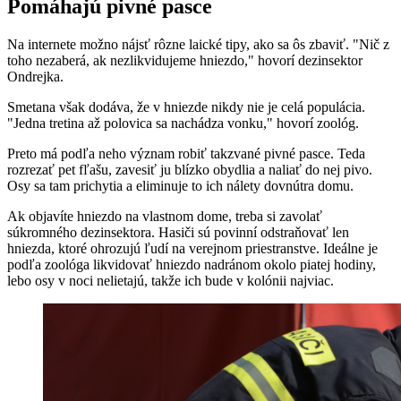
Pomáhajú pivné pasce
Na internete možno nájsť rôzne laické tipy, ako sa ôs zbaviť. "Nič z
toho nezaberá, ak nezlikvidujeme hniezdo," hovorí dezinsektor
Ondrejka.
Smetana však dodáva, že v hniezde nikdy nie je celá populácia.
"Jedna tretina až polovica sa nachádza vonku," hovorí zoológ.
Preto má podľa neho význam robiť takzvané pivné pasce. Teda
rozrezať pet fľašu, zavesiť ju blízko obydlia a naliať do nej pivo.
Osy sa tam prichytia a eliminuje to ich nálety dovnútra domu.
Ak objavíte hniezdo na vlastnom dome, treba si zavolať
súkromného dezinsektora. Hasiči sú povinní odstraňovať len
hniezda, ktoré ohrozujú ľudí na verejnom priestranstve. Ideálne je
podľa zoológa likvidovať hniezdo nadránom okolo piatej hodiny,
lebo osy v noci nelietajú, takže ich bude v kolónii najviac.