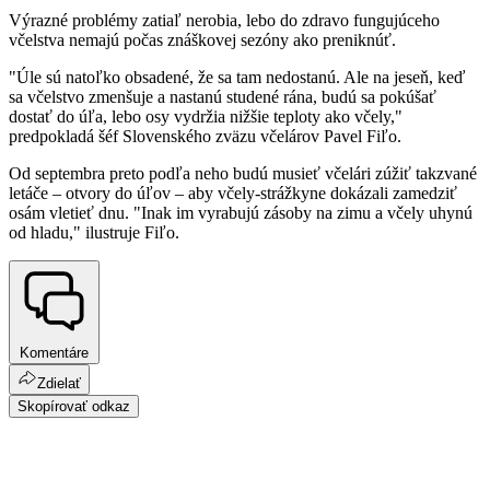
Výrazné problémy zatiaľ nerobia, lebo do zdravo fungujúceho
včelstva nemajú počas znáškovej sezóny ako preniknúť.
"Úle sú natoľko obsadené, že sa tam nedostanú. Ale na jeseň, keď
sa včelstvo zmenšuje a nastanú studené rána, budú sa pokúšať
dostať do úľa, lebo osy vydržia nižšie teploty ako včely,"
predpokladá šéf Slovenského zväzu včelárov Pavel Fiľo.
Od septembra preto podľa neho budú musieť včelári zúžiť takzvané
letáče – otvory do úľov – aby včely-strážkyne dokázali zamedziť
osám vletieť dnu. "Inak im vyrabujú zásoby na zimu a včely uhynú
od hladu," ilustruje Fiľo.
Komentáre
Zdielať
Skopírovať odkaz