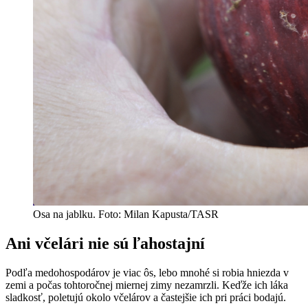
Osa na jablku. Foto: Milan Kapusta/TASR
Ani včelári nie sú ľahostajní
Podľa medohospodárov je viac ôs, lebo mnohé si robia hniezda v
zemi a počas tohtoročnej miernej zimy nezamrzli. Keďže ich láka
sladkosť, poletujú okolo včelárov a častejšie ich pri práci bodajú.