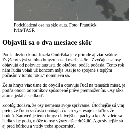
Podchladená osa na skle auta. Foto: František
Iván/TASR
Objavili sa o dva mesiace skôr
Podľa dezinsektora Jozefa Ondrišíka je v prírode aj viac sršňov.
Zvýšený výskyt tohto hmyzu nastal oveľa skôr. "Zvyčajne sa osy
objavujú od polovice augusta do októbra, podľa počasia. Tento rok
nám ľudia volali už koncom mája. Asi je to spojené s teplým
počasím v tomto roku," domnieva sa.
Že sa hmyz viac tisne do obydlí a otravuje ľudí na terasách miest, je
podľa oboch odborníkov spôsobené práve premnožením. Osy láka
aróma jedál a sladkosť.
Zoológ dodáva, že osy nemenia svoje správanie. Útočnejšie sú vraj
preto, že ľudia sa často oháňajú, čo ich vystresuje natoľko, že
bodnú. Zároveň je tento hmyz citlivejší na pachy a keďže v lete sa
ľudia viac potia, môže to osy výraznejšie dráždiť. Agresívnejšie sú
aj pred búrkou a vtedy treba spozornieť.