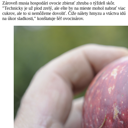
Zároveň musia hospodári ovocie zbierať zhruba o týždeň skôr.
"Technicky je už plod zrelý, ale ešte by na mieste mohol nabrať viac
cukrov, ale to si nemôžeme dovoliť. Čiže nálety hmyzu a vtáctva idú
na úkor sladkosti," konštatuje šéf ovocinárov.