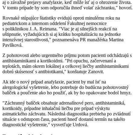
aj o závažné prejavy anafylaxie, keď môže ísť aj o ohrozenie života.
V tomto prípade by som odporučila ihneď volať záchranku," hovorí.
Rovnaké stúpajúce štatistiky evidujú oproti minulému roku na
pediatrickom a internom oddelení Fakultnej nemocnice
s poliklinikou J. A. Reimana. "Viac je aj silnejších reakcií na
uštipnutie, vyžadujúcich si aj krátku hospitalizáciu na jednotke
intenzívnej starostlivosti," poznamenáva PR manažérka Martina
Pavlíková.
Z pohotovosti alebo urgentného príjmu potom pacienti odchádzajú s
antihistaminikami a kortikoidmi. "Pri opuchu, začervenaní a
teplotách, mám okrem lokálnej a celkovej liečby antihistaminikami
dobrú skúsenosť s antibiotikami," konštatuje Zanovit.
Ak ide o nový prípad anafylaxie, pacient by mal ísť na
alergologické vyšetrenie, lebo potrebuje do budúcna pohotovostný
balíček a poučenie ako ho použiť, ak by ho opakovane bodol hmyz.
"Záchranný balíček obsahuje adrenalínové pero, antihistaminiká,
kortikoidy, prípadne inhalačnú liečbu pre prípad výskytu
astmatického záchvatu. Následná diagnostika prebieha po zvládnutí
situácie s odstupom času, pacienti hneď dostanú termín na takéto
diagnostické vyšetrenie," vysvetľuje Urdová.