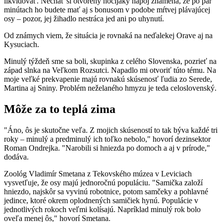
likvidovať. Nechať si otvorený hocijaký nápoj znamená, že po pár
minútach ho budete mať aj s bonusom v podobe mŕtvej plávajúcej
osy – pozor, jej žihadlo nestráca jed ani po uhynutí.
Od známych viem, že situácia je rovnaká na neďalekej Orave aj na
Kysuciach.
Minulý týždeň sme sa boli, skupinka z celého Slovenska, pozrieť na
západ slnka na Veľkom Rozsutci. Napadlo mi otvoriť túto tému. Na
moje veľké prekvapenie majú rovnakú skúsenosť ľudia zo Serede,
Martina aj Sniny. Problém neželaného hmyzu je teda celoslovenský.
Môže za to teplá zima
"Áno, ôs je skutočne veľa. Z mojich skúseností to tak býva každé tri
roky – minulý a predminulý ich toľko nebolo," hovorí dezinsektor
Roman Ondrejka. "Narobili si hniezda po domoch a aj v prírode,"
dodáva.
Zoológ Vladimír Smetana z Tekovského múzea v Leviciach
vysvetľuje, že osy majú jednoročnú populáciu. "Samička založí
hniezdo, najskôr sa vyvinú robotnice, potom samčeky a pohlavné
jedince, ktoré okrem oplodnených samičiek hynú. Populácie v
jednotlivých rokoch veľmi kolísajú. Napríklad minulý rok bolo
oveľa menej ôs," hovorí Smetana.