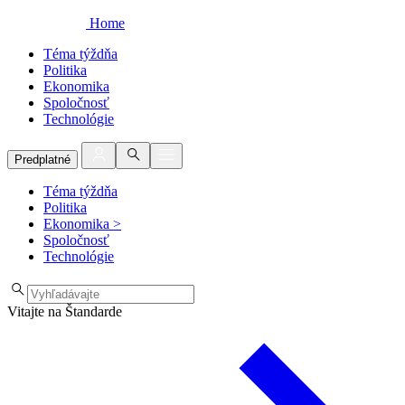
Home
Téma týždňa
Politika
Ekonomika
Spoločnosť
Technológie
Predplatné
Téma týždňa
Politika
Ekonomika
>
Spoločnosť
Technológie
Vitajte na Štandarde