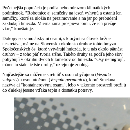
Početnejšia populácia je podľa neho odrazom klimatických
podmienok. "Robotnice aj samčeky na jeseň vyhynú a ostanú len
samičky, ktoré sa uložia na prezimovanie a na jar po prebudení
zakladajú hniezda. Mierna zima prospieva tomu, že ich prežije
viac," konštatuje.
Dokopy so samotárskymi osami, s ktorými sa človek bežne
nestretáva, máme na Slovensku okolo sto druhov tohto hmyzu.
Spoločenských ôs, ktoré vytvárajú hniezda, je u nás okolo pätnásť
druhov – z toho päť tvoria sršne. Takéto druhy sa podľa jeho slov
pohybujú v okruhu dvoch kilometrov od hniezda. "Osy nemigrujú,
máme tu stále tie isté druhy," ozrejmuje zoológ.
Najčastejšie sa môžeme stretnúť s osou obyčajnou (
Vespula
vulgaris
) a osou útočnou (
Vespula germanica
), ktoré Smetana
nazýva aj "kontajnerovými osami", lebo v takomto prostredí prežijú
do ďalekej jesene vďaka teplu a dostatku potravy.