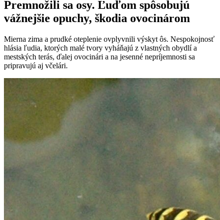
Premnožili sa osy. Ľuďom spôsobujú
vážnejšie opuchy, škodia ovocinárom
Mierna zima a prudké oteplenie ovplyvnili výskyt ôs. Nespokojnosť
hlásia ľudia, ktorých malé tvory vyháňajú z vlastných obydlí a
mestských terás, ďalej ovocinári a na jesenné nepríjemnosti sa
pripravujú aj včelári.