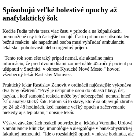
Spôsobujú veľké bolestivé opuchy až
anafylaktický šok
Keďže ľudia trávia teraz viac času v prírode a na kúpaliskách,
premnožené osy ich častejšie bodajú. Často pritom nespôsobia len
bežnú reakciu, ale napadnutá osoba musí vyhľadať ambulanciu
lekárskej pohotovosti alebo urgentný príjem.
"Tento rok som ešte taký prípad nemal, ale aktuálne mám
informáciu, že pred dvomi dňami zomrel náhle 45-ročný pacient po
uštipnutí v Snežnici, v okrese Kysucké Nové Mesto," hovorí
všeobecný lekár Rastislav Moravec.
Praktický lekár Rastislav Zanovit v ordinácii najčastejšie vykonáva
dva typy ošetrení. "Prvý je uštipnutie osou do oblasti hlavy, úst,
jazyka, i keď samotná reakcia môže byť nebezpečná, nemusí hneď
ísť o anafylaktický šok. Potom sú to stavy, ktoré sa objavujú zhruba
po 24 až 48 hodinách, keď nastane veľký opuch a začervenanie,
niekedy aj s teplotami," opisuje lekár.
Výskyt závažnejších reakcií potvrdzuje aj lekárka Veronika Urdová
z ambulancie klinickej imunológie a alergológie v banskobystrickej
fakultnej nemocnici. "Ide o rozsiahlejší opuch v mieste bodnutia, ale