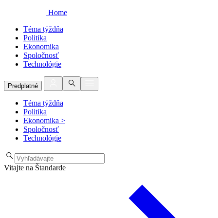
Home
Téma týždňa
Politika
Ekonomika
Spoločnosť
Technológie
Predplatné
Téma týždňa
Politika
Ekonomika
>
Spoločnosť
Technológie
Vitajte na Štandarde