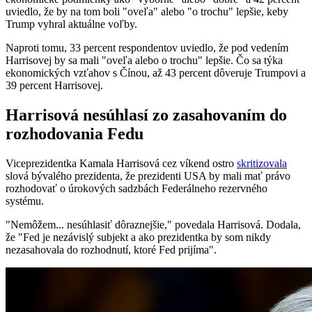
uviedlo, že by na tom boli "oveľa" alebo "o trochu" lepšie, keby
Trump vyhral aktuálne voľby.
Naproti tomu, 33 percent respondentov uviedlo, že pod vedením
Harrisovej by sa mali "oveľa alebo o trochu" lepšie. Čo sa týka
ekonomických vzťahov s Čínou, až 43 percent dôveruje Trumpovi a
39 percent Harrisovej.
Harrisová nesúhlasí zo zasahovaním do
rozhodovania Fedu
Viceprezidentka Kamala Harrisová cez víkend ostro
skritizovala
slová bývalého prezidenta, že prezidenti USA by mali mať právo
rozhodovať o úrokových sadzbách Federálneho rezervného
systému.
"Nemôžem... nesúhlasiť dôraznejšie," povedala Harrisová. Dodala,
že "Fed je nezávislý subjekt a ako prezidentka by som nikdy
nezasahovala do rozhodnutí, ktoré Fed prijíma".