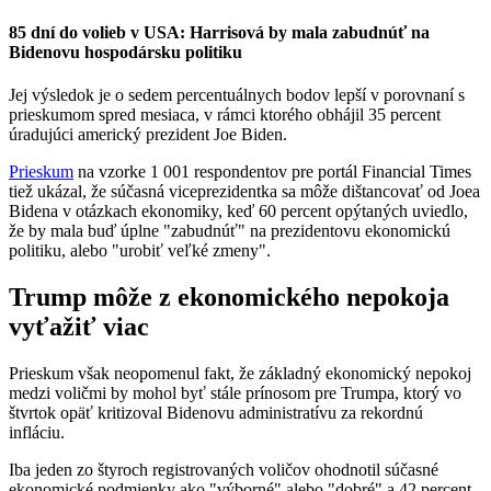
85 dní do volieb v USA: Harrisová by mala zabudnúť na
Bidenovu hospodársku politiku
Jej výsledok je o sedem percentuálnych bodov lepší v porovnaní s
prieskumom spred mesiaca, v rámci ktorého obhájil 35 percent
úradujúci americký prezident Joe Biden.
Prieskum
na vzorke 1 001 respondentov pre portál Financial Times
tiež ukázal, že súčasná viceprezidentka sa môže dištancovať od Joea
Bidena v otázkach ekonomiky, keď 60 percent opýtaných uviedlo,
že by mala buď úplne "zabudnúť" na prezidentovu ekonomickú
politiku, alebo "urobiť veľké zmeny".
Trump môže z ekonomického nepokoja
vyťažiť viac
Prieskum však neopomenul fakt, že základný ekonomický nepokoj
medzi voličmi by mohol byť stále prínosom pre Trumpa, ktorý vo
štvrtok opäť kritizoval Bidenovu administratívu za rekordnú
infláciu.
Iba jeden zo štyroch registrovaných voličov ohodnotil súčasné
ekonomické podmienky ako "výborné" alebo "dobré" a 42 percent