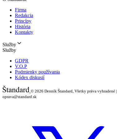
Firma
Redakcia
Princípy
História
Kontakty
Služby
Služby
GDPR
V.O.P
Podmienky používania
Kódex diskusií
© 2026
Denník Štandard, Všetky práva vyhradené |
oprava@standard.sk