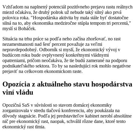
Vzhľadom na naplnený potenciál pozitívneho prejavu rastu reálnych
miezd očakáva, že druhý polrok už nebude taký silný ako prvá
polovica roka. "Hospodárska aktivita by mala stále byť dostatočne
silná na to, aby ekonomika medziročne stúpla tempom tri percentá,"
myslí si Boháček.
Situácia na trhu práce sa podľa neho začína zhoršovať, no rast
nezamestnanosti nad šesť percent považuje za veľmi
nepravdepodobný. Odborník si myslí, že ekonomický vývoj v
budúcom roku bude ovplyvnený konkrétnymi vládnymi
opatreniami, pričom neočakáva, že tie budú zamerané na podporu
podnikateľského sektora. To by sa nasledujúci rok mohlo negatívne
prejaviť na celkovom ekonomickom raste.
Opozícia z aktuálneho stavu hospodárstva
viní vládu
Opozičná SaS v súvislosti so stavom domácej ekonomiky
zorganizovala v stredu tlačovú konferenciu, aby poukázala na
dôvody stagnácie. Podľa jej predstaviteľov kabinet nerobí absolútne
nič pre ekonomický rast, naopak, schválil rôzne dane, ktoré tento
ekonomický rast tlmia.