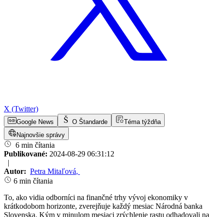
X (Twitter)
Google News
O Štandarde
Téma týždňa
Najnovšie správy
6 min čítania
Publikované:
2024-08-29 06:31:12
|
Autor:
Petra Mitaľová
,
6 min čítania
To, ako vidia odborníci na finančné trhy vývoj ekonomiky v
krátkodobom horizonte, zverejňuje každý mesiac Národná banka
Slovenska. Kým v minulom mesiaci zrýchlenie rastu odhadovali na