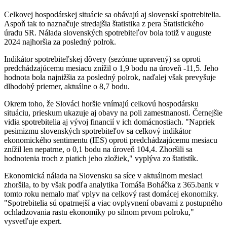
Celkovej hospodárskej situácie sa obávajú aj slovenskí spotrebitelia.
Aspoň tak to naznačuje stredajšia štatistika z pera Štatistického
úradu SR. Nálada slovenských spotrebiteľov bola totiž v auguste
2024 najhoršia za posledný polrok.
Indikátor spotrebiteľskej dôvery (sezónne upravený) sa oproti
predchádzajúcemu mesiacu znížil o 1,9 bodu na úroveň -11,5. Jeho
hodnota bola najnižšia za posledný polrok, naďalej však prevyšuje
dlhodobý priemer, aktuálne o 8,7 bodu.
Okrem toho, že Slováci horšie vnímajú celkovú hospodársku
situáciu, prieskum ukazuje aj obavy na poli zamestnanosti. Černejšie
vidia spotrebitelia aj vývoj financií v ich domácnostiach. "Napriek
pesimizmu slovenských spotrebiteľov sa celkový indikátor
ekonomického sentimentu (IES) oproti predchádzajúcemu mesiacu
znížil len nepatrne, o 0,1 bodu na úroveň 104,4. Zhoršili sa
hodnotenia troch z piatich jeho zložiek," vyplýva zo štatistík.
Ekonomická nálada na Slovensku sa síce v aktuálnom mesiaci
zhoršila, to by však podľa analytika Tomáša Boháčka z 365.bank v
tomto roku nemalo mať vplyv na celkový rast domácej ekonomiky.
"Spotrebitelia sú opatrnejší a viac ovplyvnení obavami z postupného
ochladzovania rastu ekonomiky po silnom prvom polroku,"
vysvetľuje expert.