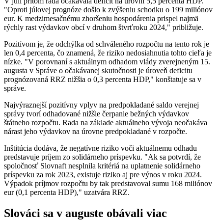
V júli pritom rada očakávala deficit na úrovni 5,5 percenta HDP.
"Oproti júlovej prognóze došlo k zvýšeniu schodku o 199 miliónov
eur. K medzimesačnému zhoršeniu hospodárenia prispel najmä
rýchly rast výdavkov obcí v druhom štvrťroku 2024," približuje.
Pozitívom je, že odchýlka od schváleného rozpočtu na tento rok je
len 0,4 percenta, čo znamená, že riziko nedosiahnutia tohto cieľa je
nízke. "V porovnaní s aktuálnym odhadom vlády zverejneným 15.
augusta v Správe o očakávanej skutočnosti je úroveň deficitu
prognózovaná RRZ nižšia o 0,3 percenta HDP," konštatuje sa v
správe.
Najvýraznejší pozitívny vplyv na predpokladané saldo verejnej
správy tvorí odhadované nižšie čerpanie bežných výdavkov
štátneho rozpočtu. Rada na základe aktuálneho vývoja neočakáva
nárast jeho výdavkov na úrovne predpokladané v rozpočte.
Inštitúcia dodáva, že negatívne riziko voči aktuálnemu odhadu
predstavuje príjem zo solidárneho príspevku. "Ak sa potvrdí, že
spoločnosť Slovnaft nesplnila kritériá na uplatnenie solidárneho
príspevku za rok 2023, existuje riziko aj pre výnos v roku 2024.
Výpadok príjmov rozpočtu by tak predstavoval sumu 168 miliónov
eur (0,1 percenta HDP)," uzatvára RRZ.
Slováci sa v auguste obávali viac