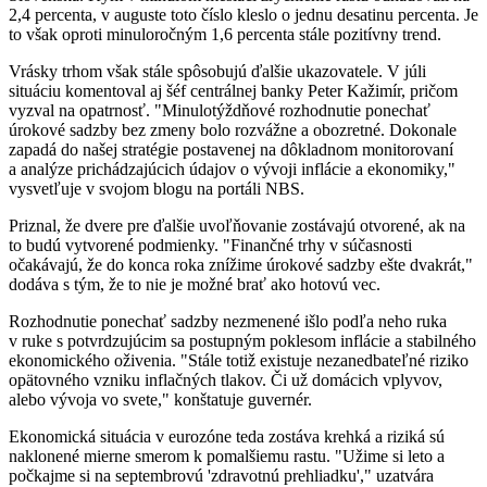
2,4 percenta, v auguste toto číslo kleslo o jednu desatinu percenta. Je
to však oproti minuloročným 1,6 percenta stále pozitívny trend.
Vrásky trhom však stále spôsobujú ďalšie ukazovatele. V júli
situáciu komentoval aj šéf centrálnej banky Peter Kažimír, pričom
vyzval na opatrnosť. "Minulotýždňové rozhodnutie ponechať
úrokové sadzby bez zmeny bolo rozvážne a obozretné. Dokonale
zapadá do našej stratégie postavenej na dôkladnom monitorovaní
a analýze prichádzajúcich údajov o vývoji inflácie a ekonomiky,"
vysvetľuje v svojom blogu na portáli NBS.
Priznal, že dvere pre ďalšie uvoľňovanie zostávajú otvorené, ak na
to budú vytvorené podmienky. "Finančné trhy v súčasnosti
očakávajú, že do konca roka znížime úrokové sadzby ešte dvakrát,"
dodáva s tým, že to nie je možné brať ako hotovú vec.
Rozhodnutie ponechať sadzby nezmenené išlo podľa neho ruka
v ruke s potvrdzujúcim sa postupným poklesom inflácie a stabilného
ekonomického oživenia. "Stále totiž existuje nezanedbateľné riziko
opätovného vzniku inflačných tlakov. Či už domácich vplyvov,
alebo vývoja vo svete," konštatuje guvernér.
Ekonomická situácia v eurozóne teda zostáva krehká a riziká sú
naklonené mierne smerom k pomalšiemu rastu. "Užime si leto a
počkajme si na septembrovú 'zdravotnú prehliadku'," uzatvára