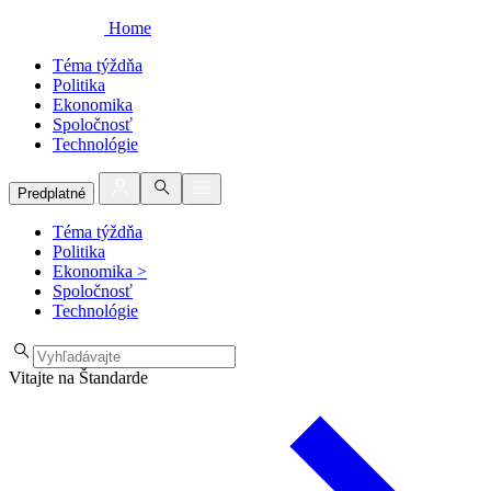
Home
Téma týždňa
Politika
Ekonomika
Spoločnosť
Technológie
Predplatné
Téma týždňa
Politika
Ekonomika
>
Spoločnosť
Technológie
Vitajte na Štandarde