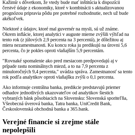
Kažimír s dôvetkom, že vtedy bude mať inštitúcia k dispozícii
čerstvé údaje z ekonomiky, ktoré v kombinácii s aktualizovanou
prognózou pripravia pôdu pre potrebné rozhodnutie, nech už bude
akékoľvek.
Niektoré z údajov, ktoré mal guvernér na mysli, sú už známe.
Okrem inflácie, ktorej analytici v auguste mierne zvýšili výhľad na
tento rok (z júlových 2,9 percenta na 3 percentá), je dôležitou aj
miera nezamestnanosti. Ku koncu roka ju predikujú na úrovni 5,6
percenta, čo je pokles oproti vlaňajším 5,9 percentám.
"Rovnaké spomalenie ako pred mesiacom predpovedajú aj v
prípade rastu nominálnych miezd, a to na 7,9 percenta z
minuloročných 9,4 percenta," uvádza správa. Zamestnanosť sa tento
rok podľa analytikov oproti vlaňajšku zvýši o 0,1 percenta.
Ako informuje centrálna banka, predikcie predstavujú priemer
odhadov jednotlivých ukazovateľov od analytikov šiestich
vybraných bánk pôsobiacich na Slovensku: Slovenská sporiteľňa,
Všeobecná úverová banka, Tatra banka, UniCredit Bank,
Československá obchodná banka a 365.bank.
Verejné financie si zrejme stále
nepolepšili