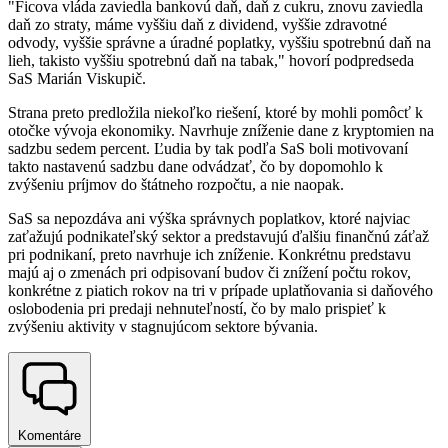
"Ficova vláda zaviedla bankovú daň, daň z cukru, znovu zaviedla
daň zo straty, máme vyššiu daň z dividend, vyššie zdravotné
odvody, vyššie správne a úradné poplatky, vyššiu spotrebnú daň na
lieh, takisto vyššiu spotrebnú daň na tabak," hovorí podpredseda
SaS Marián Viskupič.
Strana preto predložila niekoľko riešení, ktoré by mohli pomôcť k
otočke vývoja ekonomiky. Navrhuje zníženie dane z kryptomien na
sadzbu sedem percent. Ľudia by tak podľa SaS boli motivovaní
takto nastavenú sadzbu dane odvádzať, čo by dopomohlo k
zvýšeniu príjmov do štátneho rozpočtu, a nie naopak.
SaS sa nepozdáva ani výška správnych poplatkov, ktoré najviac
zaťažujú podnikateľský sektor a predstavujú ďalšiu finančnú záťaž
pri podnikaní, preto navrhuje ich zníženie. Konkrétnu predstavu
majú aj o zmenách pri odpisovaní budov či znížení počtu rokov,
konkrétne z piatich rokov na tri v prípade uplatňovania si daňového
oslobodenia pri predaji nehnuteľností, čo by malo prispieť k
zvýšeniu aktivity v stagnujúcom sektore bývania.
Komentáre