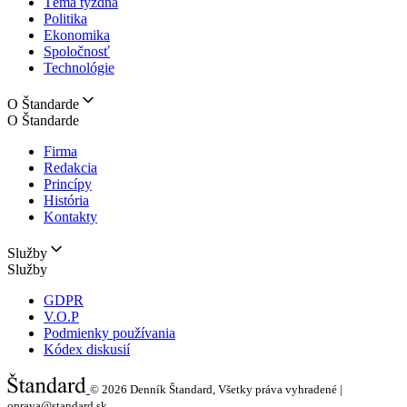
Téma týždňa
Politika
Ekonomika
Spoločnosť
Technológie
O Štandarde
O Štandarde
Firma
Redakcia
Princípy
História
Kontakty
Služby
Služby
GDPR
V.O.P
Podmienky používania
Kódex diskusií
© 2026
Denník Štandard, Všetky práva vyhradené |
oprava@standard.sk