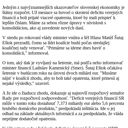
Jedným z najvýznamnejších ukazovateľov slovenskej ekonomiky je
štátny rozpočet. Už mesiace sa hovorí o skrotení deficitu verejných
financií a boli prijaté viaceré opatrenia, ktoré by mali prispieť k
lepším číslam. Máme za sebou rôzne úpravy v súvislosti s
konsolidáciou, ako aj zavedenie nových daní.
V stredu po rokovaní vlády minister vnútra a šéf Hlasu Matúš Šutaj
Eštok prezradil, čomu sa lídri koalície budú počas stredajšej
koaličnej rady venovať. "Primárne sa ideme dnes baviť o
konsolidácii," informoval.
O tom, aký tlak je vyvíjaný na šetrenie, má podľa neho informovať
minister financií Ladislav Kamenický (Smer). Šutaj Eštok očakáva
šetrenie v budúcom roku na úrovni dvoch miliárd eur. "Musíme
nájsť v koalícii zhodu, aby to boli také opatrenia, ktoré prinesú aj
nejaké výsledky," uzavrel.
A že ide o žiaducu zhodu, dokazuje aj najnovší rozpočtový semafor
Rady pre rozpočtovú zodpovednosť. "Deficit verejných financií SR
môže v tomto roku dosiahnuť 7,373 miliardy eur alebo 5,6 percenta
hrubého domáceho produktu," predpokladá inštitúcia. Ide o jej
odhad na základe aktuálnych informácií a za predpokladu, že vláda
neprijme dodatočné opatrenia.