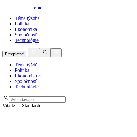
Home
Téma týždňa
Politika
Ekonomika
Spoločnosť
Technológie
Predplatné
Téma týždňa
Politika
Ekonomika
>
Spoločnosť
Technológie
Vitajte na Štandarde