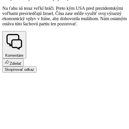
Na ťahu sú teraz veľkí hráči. Preto kým USA pred prezidentskými
voľbami presviedčajú Izrael, Čína zase môže využiť svoj výrazný
ekonomický vplyv v Iráne, aby dohovorila muláhom. Nám ostatným
ostáva túto šachovú partiu len pozorovať.
Komentáre
Zdielať
Skopírovať odkaz