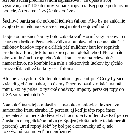
Arábia začala prednedávnom signalizovať, že opúšťa svoj
vysnívaný cieľ 100 dolárov za barel ropy a radšej pôjde po trhovom
podiele, čo znamená zvýšenie dodávok.
Šachová partia sa ale nekončí jedným ťahom. Ako by na zničenie
svojho terminálu na ostrove Charg mohol reagovať Irán?
Logickou možnosťou by bolo zablokovať Hormúzsky prieliv. Ten
je úzkym hrdlom Perzského zálivu a prepláva ním denne pätnásť
miliónov barelov ropy a ďalších päť miliónov barelov ropných
produktov. Pridajte k tomu skoro pätinu globálneho LNG a máte
obraz ultimátneho ropného šoku. Irán síce nemá relevantné
námorníctvo, no kombinácia mín a raketových útokov by rýchlo
presvedčila citlivé tankery ostať doma.
Ale nie tak rýchlo. Kto by blokádou najviac utrpel? Ceny by síce
vyleteli globálne nahor, no čierny Peter by ostal v rukách najmä
tomu, kto by prišiel o fyzické dodávky. Importy perzskej ropy do
USA sú zanedbateľné.
Naopak Čína z tejto oblasti získava okolo polovice dovozu, zo
samotného Iránu zhruba 15 percent, aj keď je táto ropa často
„prebalená“ u medzidodávateľa. Hoci ropa tvorí len dvadsať percent
čínskeho energetického mixu (v Spojených štátoch je to takmer 40
percent), „tretí ropný šok“ by bol pre ekonomicky už aj tak
rozkývanú krajinu veľmi nepríjemný.