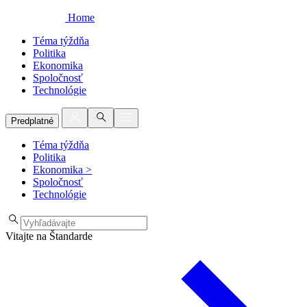
Home
Téma týždňa
Politika
Ekonomika
Spoločnosť
Technológie
Predplatné
Téma týždňa
Politika
Ekonomika
>
Spoločnosť
Technológie
Vitajte na Štandarde