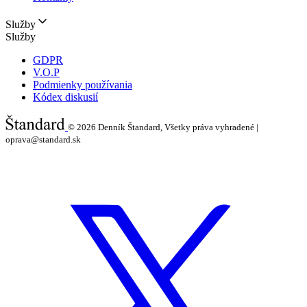
Služby
Služby
GDPR
V.O.P
Podmienky používania
Kódex diskusií
© 2026
Denník Štandard, Všetky práva vyhradené |
oprava@standard.sk