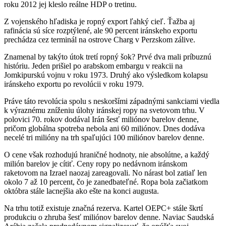
roku 2012 jej kleslo reálne HDP o tretinu.
Z vojenského hľadiska je ropný export ľahký cieľ. Ťažba aj
rafinácia sú síce rozptýlené, ale 90 percent iránskeho exportu
prechádza cez terminál na ostrove Charg v Perzskom zálive.
Znamenal by takýto útok tretí ropný šok? Prvé dva mali príbuznú
históriu. Jeden prišiel po arabskom embargu v reakcii na
Jomkipurskú vojnu v roku 1973. Druhý ako výsledkom kolapsu
iránskeho exportu po revolúcii v roku 1979.
Práve táto revolúcia spolu s neskoršími západnými sankciami viedla
k výraznému zníženiu úlohy iránskej ropy na svetovom trhu. V
polovici 70. rokov dodával Irán šesť miliónov barelov denne,
pričom globálna spotreba nebola ani 60 miliónov. Dnes dodáva
necelé tri milióny na trh spaľujúci 100 miliónov barelov denne.
O cene však rozhodujú hraničné hodnoty, nie absolútne, a každý
milión barelov je cítiť. Ceny ropy po nedávnom iránskom
raketovom na Izrael naozaj zareagovali. No nárast bol zatiaľ len
okolo 7 až 10 percent, čo je zanedbateľné. Ropa bola začiatkom
októbra stále lacnejšia ako ešte na konci augusta.
Na trhu totiž existuje značná rezerva. Kartel OEPC+ stále škrtí
produkciu o zhruba šesť miliónov barelov denne. Naviac Saudská