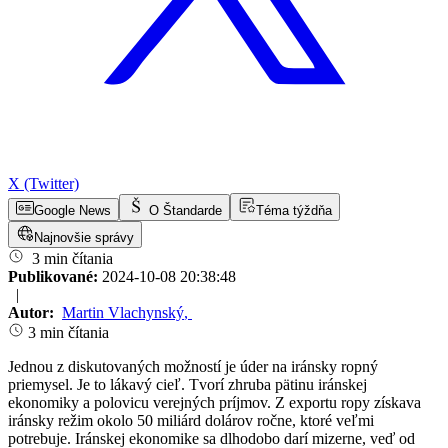
X (Twitter)
Google News
O Štandarde
Téma týždňa
Najnovšie správy
3 min čítania
Publikované:
2024-10-08 20:38:48
|
Autor:
Martin Vlachynský
,
3 min čítania
Jednou z diskutovaných možností je úder na iránsky ropný
priemysel. Je to lákavý cieľ. Tvorí zhruba pätinu iránskej
ekonomiky a polovicu verejných príjmov. Z exportu ropy získava
iránsky režim okolo 50 miliárd dolárov ročne, ktoré veľmi
potrebuje. Iránskej ekonomike sa dlhodobo darí mizerne, veď od