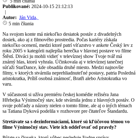
5 min čítania
Publikované:
2024-10-15 21:12:13
|
Autor:
Ján Vida
,
5 min čítania
Na svojom konte má niekoľko desiatok postáv z divadelných
dosiek, ako aj z filmového prostredia. Počas kariéry získala
niekoľko ocenení, medzi ktoré patrí víťazstvo v ankete Český lev z
roku 2005 v kategórii najlepšia herečka v hlavnej postave vo filme
Štěstí. Diváci ju mohli vidieť v televíznej show Tvoje tvář má
známý hlas, ktorú vyhrala. Účinkovala aj v televíznej tanečnej
súťaži StarDance, kde obsadila druhé miesto. Medzi najnovšie
filmy, v ktorých stvárnila neprehliadnuteľné postavy, patria Posledná
aristokratka, Príliš osobná známosť, Bratři alebo Aristokratka vo
varu.
V súčasnosti si užíva premiéru českej komédie režiséra Jana
Hřebejka Výnimočný stav, kde stvárnila jednu z hlavných postáv. O
svoje pohľady a názory nielen o tomto filme, ale aj o iných témach
sa Tatiana Dyková podelila v rozhovore pre čitateľov Štandardu.
Stretávate sa s dezinformáciami, ktoré sú kľúčovou témou vo
filme Výnimočný stav. Viete ich oddeľovať od pravdy?
Pýtate sa človeka, ktorý vôbec nesleduje žiadne správy.