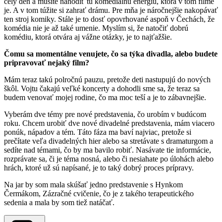
celý deň a musíte nahodiť tú komediálnu energiu, ktorá v tom filme
je. A v tom túžite si zahrať drámu. Pre mňa je náročnejšie nakopávať
ten stroj komiky. Stále je to dosť opovrhované aspoň v Čechách, že
komédia nie je až také umenie. Myslím si, že natočiť dobrú
komédiu, ktorá otvára aj vážne otázky, je to najťažšie.
Čomu sa momentálne venujete, čo sa týka divadla, alebo budete
pripravovať nejaký film?
Mám teraz takú polročnú pauzu, pretože deti nastupujú do nových
škôl. Vojtu čakajú veľké koncerty a dohodli sme sa, že teraz sa
budem venovať mojej rodine, čo ma moc teší a je to zábavnejšie.
Vyberám dve témy pre nové predstavenia, čo urobím v budúcom
roku. Chcem urobiť dve nové divadelné predstavenia, mám viacero
ponúk, nápadov a tém. Táto fáza ma baví najviac, pretože si
prečítate veľa divadelných hier alebo sa stretávate s dramaturgom a
sedíte nad témami, čo by ma bavilo robiť. Nasávate tie informácie,
rozprávate sa, či je téma nosná, alebo či nesiahate po úlohách alebo
hrách, ktoré už sú napísané, je to taký dobrý proces prípravy.
Na jar by som mala skúšať jedno predstavenie s Hynkom
Čermákom, Zázračné cvičenie, čo je z takého terapeutického
sedenia a mala by som tiež natáčať.