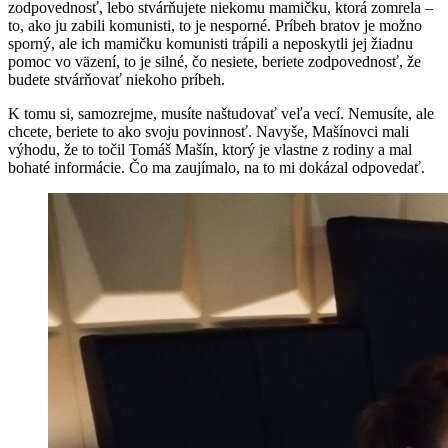
zodpovednosť, lebo stvárňujete niekomu mamičku, ktorá zomrela –
to, ako ju zabili komunisti, to je nesporné. Príbeh bratov je možno
sporný, ale ich mamičku komunisti trápili a neposkytli jej žiadnu
pomoc vo väzení, to je silné, čo nesiete, beriete zodpovednosť, že
budete stvárňovať niekoho príbeh.
K tomu si, samozrejme, musíte naštudovať veľa vecí. Nemusíte, ale
chcete, beriete to ako svoju povinnosť. Navyše, Mašínovci mali
výhodu, že to točil Tomáš Mašín, ktorý je vlastne z rodiny a mal
bohaté informácie. Čo ma zaujímalo, na to mi dokázal odpovedať.