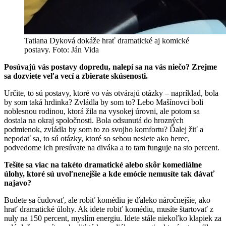
Tatiana Dyková dokáže hrať dramatické aj komické
postavy. Foto: Ján Vida
Posúvajú vás postavy dopredu, nalepí sa na vás niečo? Zrejme
sa dozviete veľa vecí a zbierate skúsenosti.
Určite, to sú postavy, ktoré vo vás otvárajú otázky – napríklad, bola
by som taká hrdinka? Zvládla by som to? Lebo Mašínovci boli
noblesnou rodinou, ktorá žila na vysokej úrovni, ale potom sa
dostala na okraj spoločnosti. Bola odsunutá do hrozných
podmienok, zvládla by som to zo svojho komfortu? Ďalej žiť a
nepodať sa, to sú otázky, ktoré so sebou nesiete ako herec,
podvedome ich presúvate na diváka a to tam funguje na sto percent.
Tešíte sa viac na takéto dramatické alebo skôr komediálne
úlohy, ktoré sú uvoľnenejšie a kde emócie nemusíte tak dávať
najavo?
Budete sa čudovať, ale robiť komédiu je ďaleko náročnejšie, ako
hrať dramatické úlohy. Ak idete robiť komédiu, musíte štartovať z
nuly na 150 percent, myslím energiu. Idete stále niekoľko klapiek za