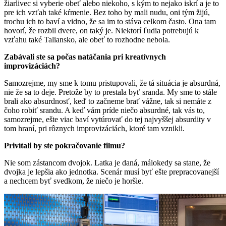
žiarlivec si vyberie obeť alebo niekoho, s kým to nejako iskrí a je to
pre ich vzťah také kŕmenie. Bez toho by mali nudu, oni tým žijú,
trochu ich to baví a vidno, že sa im to stáva celkom často. Ona tam
hovorí, že rozbil dvere, on taký je. Niektorí ľudia potrebujú k
vzťahu také Taliansko, ale obeť to rozhodne nebola.
Zabávali ste sa počas natáčania pri kreatívnych
improvizáciách?
Samozrejme, my sme k tomu pristupovali, že tá situácia je absurdná,
nie že sa to deje. Pretože by to prestala byť sranda. My sme to stále
brali ako absurdnosť, keď to začneme brať vážne, tak si nemáte z
čoho robiť srandu. A keď vám príde niečo absurdné, tak vás to,
samozrejme, ešte viac baví vytúrovať do tej najvyššej absurdity v
tom hraní, pri rôznych improvizáciách, ktoré tam vznikli.
Privítali by ste pokračovanie filmu?
Nie som zástancom dvojok. Latka je daná, málokedy sa stane, že
dvojka je lepšia ako jednotka. Scenár musí byť ešte prepracovanejší
a nechcem byť svedkom, že niečo je horšie.