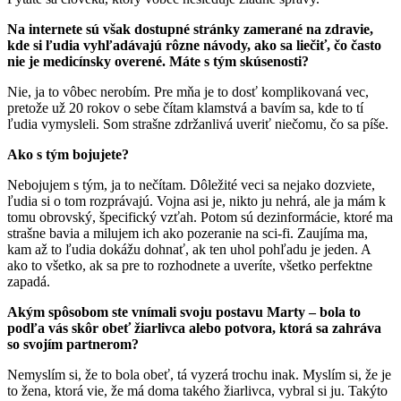
Na internete sú však dostupné stránky zamerané na zdravie,
kde si ľudia vyhľadávajú rôzne návody, ako sa liečiť, čo často
nie je medicínsky overené. Máte s tým skúsenosti?
Nie, ja to vôbec nerobím. Pre mňa je to dosť komplikovaná vec,
pretože už 20 rokov o sebe čítam klamstvá a bavím sa, kde to tí
ľudia vymysleli. Som strašne zdržanlivá uveriť niečomu, čo sa píše.
Ako s tým bojujete?
Nebojujem s tým, ja to nečítam. Dôležité veci sa nejako dozviete,
ľudia si o tom rozprávajú. Vojna asi je, nikto ju nehrá, ale ja mám k
tomu obrovský, špecifický vzťah. Potom sú dezinformácie, ktoré ma
strašne bavia a milujem ich ako pozeranie na sci-fi. Zaujíma ma,
kam až to ľudia dokážu dohnať, ak ten uhol pohľadu je jeden. A
ako to všetko, ak sa pre to rozhodnete a uveríte, všetko perfektne
zapadá.
Akým spôsobom ste vnímali svoju postavu Marty – bola to
podľa vás skôr obeť žiarlivca alebo potvora, ktorá sa zahráva
so svojím partnerom?
Nemyslím si, že to bola obeť, tá vyzerá trochu inak. Myslím si, že je
to žena, ktorá vie, že má doma takého žiarlivca, vybral si ju. Takýto