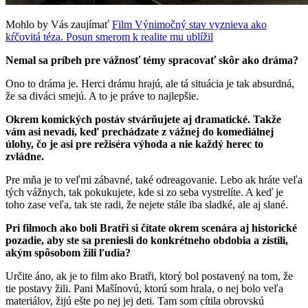
Mohlo by Vás zaujímať
Film Výnimočný stav vyznieva ako
kŕčovitá téza. Posun smerom k realite mu ublížil
Nemal sa príbeh pre vážnosť témy spracovať skôr ako dráma?
Ono to dráma je. Herci drámu hrajú, ale tá situácia je tak absurdná,
že sa diváci smejú. A to je práve to najlepšie.
Okrem komických postáv stvárňujete aj dramatické. Takže
vám asi nevadí, keď prechádzate z vážnej do komediálnej
úlohy, čo je asi pre režiséra výhoda a nie každý herec to
zvládne.
Pre mňa je to veľmi zábavné, také odreagovanie. Lebo ak hráte veľa
tých vážnych, tak pokukujete, kde si zo seba vystrelíte. A keď je
toho zase veľa, tak ste radi, že nejete stále iba sladké, ale aj slané.
Pri filmoch ako boli Bratři si čítate okrem scenára aj historické
pozadie, aby ste sa preniesli do konkrétneho obdobia a zistili,
akým spôsobom žili ľudia?
Určite áno, ak je to film ako Bratři, ktorý bol postavený na tom, že
tie postavy žili. Pani Mašínovú, ktorú som hrala, o nej bolo veľa
materiálov, žijú ešte po nej jej deti. Tam som cítila obrovskú