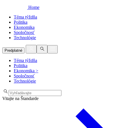
Home
Téma týždňa
Politika
Ekonomika
Spoločnosť
Technológie
Predplatné
Téma týždňa
Politika
Ekonomika
>
Spoločnosť
Technológie
Vitajte na Štandarde