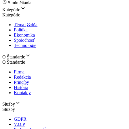
5 min čítania
Kategórie
Kategórie
Téma týždňa
Politika
Ekonomika
Spoločnosť
Technológie
O Štandarde
O Štandarde
Firma
Redakcia
Princípy
História
Kontakty
Služby
Služby
GDPR
V.O.P