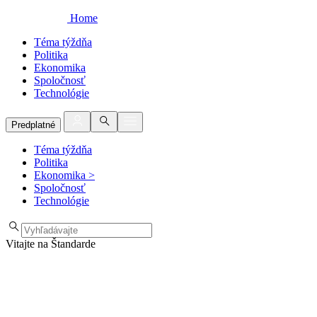
Home
Téma týždňa
Politika
Ekonomika
Spoločnosť
Technológie
Predplatné
Téma týždňa
Politika
Ekonomika
>
Spoločnosť
Technológie
Vitajte na Štandarde