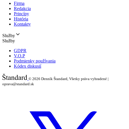
Firma
Redakcia
Princípy
História
Kontakty
Služby
Služby
GDPR
V.O.P
Podmienky používania
Kódex diskusií
© 2026
Denník Štandard, Všetky práva vyhradené |
oprava@standard.sk