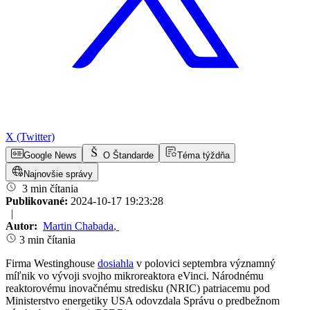
X (Twitter)
Google News
O Štandarde
Téma týždňa
Najnovšie správy
3 min čítania
Publikované:
2024-10-17 19:23:28
|
Autor:
Martin Chabada
,
3 min čítania
Firma Westinghouse
dosiahla
v polovici septembra významný
míľnik vo vývoji svojho mikroreaktora eVinci. Národnému
reaktorovému inovačnému stredisku (NRIC) patriacemu pod
Ministerstvo energetiky USA odovzdala Správu o predbežnom