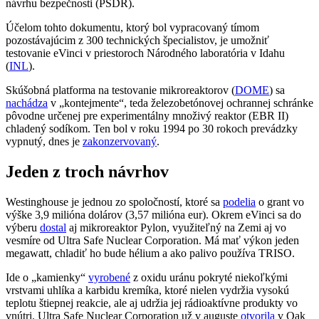
návrhu bezpečnosti (PSDR).
Účelom tohto dokumentu, ktorý bol vypracovaný tímom
pozostávajúcim z 300 technických špecialistov, je umožniť
testovanie eVinci v priestoroch Národného laboratória v Idahu
(
INL
).
Skúšobná platforma na testovanie mikroreaktorov (
DOME
) sa
nachádza
v „kontejmente“, teda železobetónovej ochrannej schránke
pôvodne určenej pre experimentálny množivý reaktor (EBR II)
chladený sodíkom. Ten bol v roku 1994 po 30 rokoch prevádzky
vypnutý, dnes je
zakonzervovaný
.
Jeden z troch návrhov
Westinghouse je jednou zo spoločností, ktoré sa
podelia
o grant vo
výške 3,9 milióna dolárov (3,57 milióna eur). Okrem eVinci sa do
výberu
dostal
aj mikroreaktor Pylon, využiteľný na Zemi aj vo
vesmíre od Ultra Safe Nuclear Corporation. Má mať výkon jeden
megawatt, chladiť ho bude hélium a ako palivo používa TRISO.
Ide o „kamienky“
vyrobené
z oxidu uránu pokryté niekoľkými
vrstvami uhlíka a karbidu kremíka, ktoré nielen vydržia vysokú
teplotu štiepnej reakcie, ale aj udržia jej rádioaktívne produkty vo
vnútri. Ultra Safe Nuclear Corporation už v auguste
otvorila
v Oak