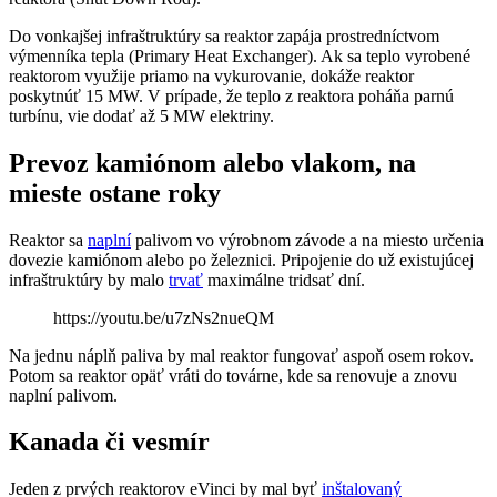
Do vonkajšej infraštruktúry sa reaktor zapája prostredníctvom
výmenníka tepla (Primary Heat Exchanger). Ak sa teplo vyrobené
reaktorom využije priamo na vykurovanie, dokáže reaktor
poskytnúť 15 MW. V prípade, že teplo z reaktora poháňa parnú
turbínu, vie dodať až 5 MW elektriny.
Prevoz kamiónom alebo vlakom, na
mieste ostane roky
Reaktor sa
naplní
palivom vo výrobnom závode a na miesto určenia
dovezie kamiónom alebo po železnici. Pripojenie do už existujúcej
infraštruktúry by malo
trvať
maximálne tridsať dní.
https://youtu.be/u7zNs2nueQM
Na jednu náplň paliva by mal reaktor fungovať aspoň osem rokov.
Potom sa reaktor opäť vráti do továrne, kde sa renovuje a znovu
naplní palivom.
Kanada či vesmír
Jeden z prvých reaktorov eVinci by mal byť
inštalovaný