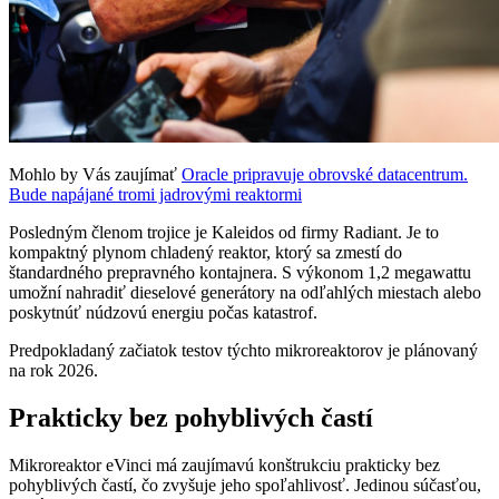
Mohlo by Vás zaujímať
Oracle pripravuje obrovské datacentrum.
Bude napájané tromi jadrovými reaktormi
Posledným členom trojice je Kaleidos od firmy Radiant. Je to
kompaktný plynom chladený reaktor, ktorý sa zmestí do
štandardného prepravného kontajnera. S výkonom 1,2 megawattu
umožní nahradiť dieselové generátory na odľahlých miestach alebo
poskytnúť núdzovú energiu počas katastrof.
Predpokladaný začiatok testov týchto mikroreaktorov je plánovaný
na rok 2026.
Prakticky bez pohyblivých častí
Mikroreaktor eVinci má zaujímavú konštrukciu prakticky bez
pohyblivých častí, čo zvyšuje jeho spoľahlivosť. Jedinou súčasťou,