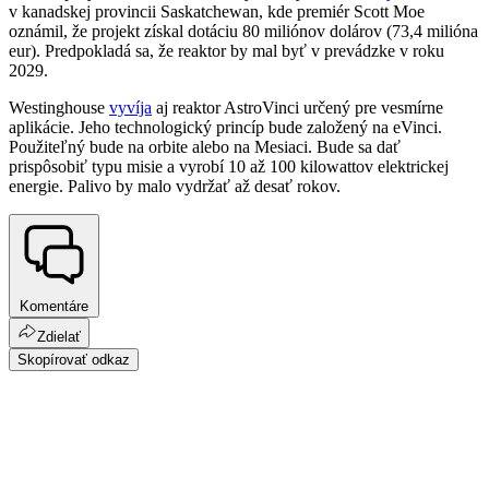
v kanadskej provincii Saskatchewan, kde premiér Scott Moe
oznámil, že projekt získal dotáciu 80 miliónov dolárov (73,4 milióna
eur). Predpokladá sa, že reaktor by mal byť v prevádzke v roku
2029.
Westinghouse
vyvíja
aj reaktor AstroVinci určený pre vesmírne
aplikácie. Jeho technologický princíp bude založený na eVinci.
Použiteľný bude na orbite alebo na Mesiaci. Bude sa dať
prispôsobiť typu misie a vyrobí 10 až 100 kilowattov elektrickej
energie. Palivo by malo vydržať až desať rokov.
Komentáre
Zdielať
Skopírovať odkaz