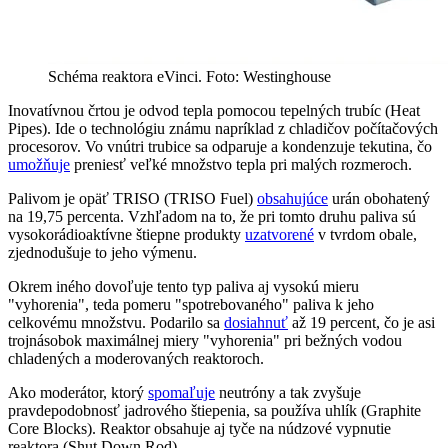
Schéma reaktora eVinci. Foto: Westinghouse
Inovatívnou črtou je odvod tepla pomocou tepelných trubíc (Heat
Pipes). Ide o technológiu známu napríklad z chladičov počítačových
procesorov. Vo vnútri trubice sa odparuje a kondenzuje tekutina, čo
umožňuje
preniesť veľké množstvo tepla pri malých rozmeroch.
Palivom je opäť TRISO (TRISO Fuel)
obsahujúce
urán obohatený
na 19,75 percenta. Vzhľadom na to, že pri tomto druhu paliva sú
vysokorádioaktívne štiepne produkty
uzatvorené
v tvrdom obale,
zjednodušuje to jeho výmenu.
Okrem iného dovoľuje tento typ paliva aj vysokú mieru
"vyhorenia", teda pomeru "spotrebovaného" paliva k jeho
celkovému množstvu. Podarilo sa
dosiahnuť
až 19 percent, čo je asi
trojnásobok maximálnej miery "vyhorenia" pri bežných vodou
chladených a moderovaných reaktoroch.
Ako moderátor, ktorý
spomaľuje
neutróny a tak zvyšuje
pravdepodobnosť jadrového štiepenia, sa používa uhlík (Graphite
Core Blocks). Reaktor obsahuje aj tyče na núdzové vypnutie
reaktora (Shut Down Rod).