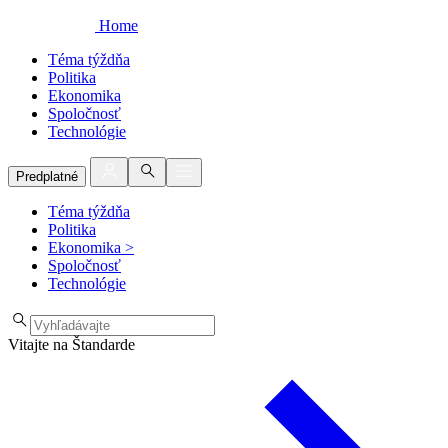
Home
Téma týždňa
Politika
Ekonomika
Spoločnosť
Technológie
Predplatné
Téma týždňa
Politika
Ekonomika
>
Spoločnosť
Technológie
Vitajte na Štandarde