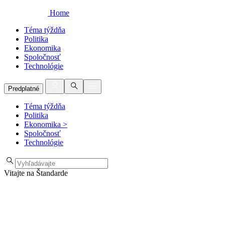
Home
Téma týždňa
Politika
Ekonomika
Spoločnosť
Technológie
Predplatné
Téma týždňa
Politika
Ekonomika
>
Spoločnosť
Technológie
Vitajte na Štandarde