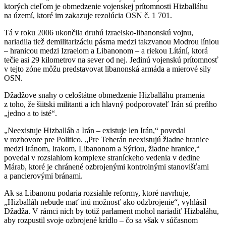
ktorých cieľom je obmedzenie vojenskej prítomnosti Hizballáhu
na území, ktoré im zakazuje rezolúcia OSN č. 1 701.
Tá v roku 2006 ukončila druhú izraelsko-libanonskú vojnu,
nariadila tiež demilitarizáciu pásma medzi takzvanou Modrou líniou
– hranicou medzi Izraelom a Libanonom – a riekou Lítání, ktorá
tečie asi 29 kilometrov na sever od nej. Jedinú vojenskú prítomnosť
v tejto zóne môžu predstavovat libanonská armáda a mierové sily
OSN.
Džadžove snahy o celoštátne obmedzenie Hizballáhu pramenia
z toho, že šiitski militanti a ich hlavný podporovateľ Irán sú preňho
„jedno a to isté“.
„Neexistuje Hizballáh a Irán – existuje len Irán,“ povedal
v rozhovore pre Politico. „Pre Teherán neexistujú žiadne hranice
medzi Iránom, Irakom, Libanonom a Sýriou, žiadne hranice,“
povedal v rozsiahlom komplexe straníckeho vedenia v dedine
Márab, ktoré je chránené ozbrojenými kontrolnými stanovišťami
a pancierovými bránami.
Ak sa Libanonu podaria rozsiahle reformy, ktoré navrhuje,
„Hizballáh nebude mať inú možnosť ako odzbrojenie“, vyhlásil
Džadža. V rámci nich by totiž parlament mohol nariadiť Hizbaláhu,
aby rozpustil svoje ozbrojené krídlo – čo sa však v súčasnom