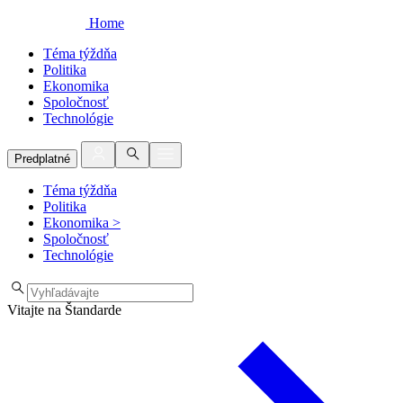
Home
Téma týždňa
Politika
Ekonomika
Spoločnosť
Technológie
Predplatné
Téma týždňa
Politika
Ekonomika
>
Spoločnosť
Technológie
Vitajte na Štandarde