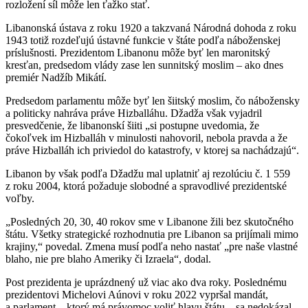
rozložení síl môže len ťažko stať.
Libanonská ústava z roku 1920 a takzvaná Národná dohoda z roku
1943 totiž rozdeľujú ústavné funkcie v štáte podľa náboženskej
príslušnosti. Prezidentom Libanonu môže byť len maronitský
kresťan, predsedom vlády zase len sunnitský moslim – ako dnes
premiér Nadžíb Mikátí.
Predsedom parlamentu môže byť len šiitský moslim, čo nábožensky
a politicky nahráva práve Hizballáhu. Džadža však vyjadril
presvedčenie, že libanonskí šiiti „si postupne uvedomia, že
čokoľvek im Hizballáh v minulosti nahovoril, nebola pravda a že
práve Hizballáh ich priviedol do katastrofy, v ktorej sa nachádzajú“.
Libanon by však podľa Džadžu mal uplatniť aj rezolúciu č. 1 559
z roku 2004, ktorá požaduje slobodné a spravodlivé prezidentské
voľby.
„Posledných 20, 30, 40 rokov sme v Libanone žili bez skutočného
štátu. Všetky strategické rozhodnutia pre Libanon sa prijímali mimo
krajiny,“ povedal. Zmena musí podľa neho nastať „pre naše vlastné
blaho, nie pre blaho Ameriky či Izraela“, dodal.
Post prezidenta je uprázdnený už viac ako dva roky. Poslednému
prezidentovi Michelovi Aúnovi v roku 2022 vypršal mandát,
a parlament – ktorý má právomoc voliť hlavu štátu – sa nedokázal