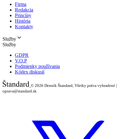
Firma
Redakcia
Princípy
História
Kontakty
Služby
Služby
GDPR
V.O.P
Podmienky používania
Kódex diskusií
© 2026
Denník Štandard, Všetky práva vyhradené |
oprava@standard.sk