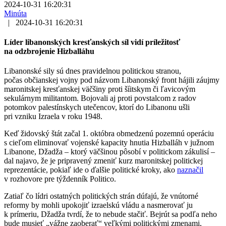
2024-10-31 16:20:31
Minúta
|
2024-10-31 16:20:31
Líder libanonských kresťanských síl vidí príležitosť
na odzbrojenie Hizballáhu
Libanonské sily sú dnes pravidelnou politickou stranou,
počas občianskej vojny pod názvom Libanonský front hájili záujmy
maronitskej kresťanskej väčšiny proti šíitskym či ľavicovým
sekulárnym militantom. Bojovali aj proti povstalcom z radov
potomkov palestínskych utečencov, ktorí do Libanonu ušli
pri vzniku Izraela v roku 1948.
Keď židovský štát začal 1. októbra obmedzenú pozemnú operáciu
s cieľom eliminovať vojenské kapacity hnutia Hizballáh v južnom
Libanone, Džadža – ktorý väčšinou pôsobí v politickom zákulisí –
dal najavo, že je pripravený zmeniť kurz maronitskej politickej
reprezentácie, pokiaľ ide o ďalšie politické kroky, ako
naznačil
v rozhovore pre týždenník Politico.
Zatiaľ čo lídri ostatných politických strán dúfajú, že vnútorné
reformy by mohli upokojiť izraelskú vládu a nasmerovať ju
k prímeriu, Džadža tvrdí, že to nebude stačiť. Bejrút sa podľa neho
bude musieť „vážne zaoberať“ veľkými politickými zmenami,