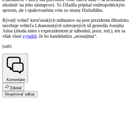
zhodnúť na jeho nástupcovi. To Džadža pripísal vnútropolitickým
sporom, ale i opakovanému vetu zo strany Hizballáhu.
Bývalý veliteľ kresťanských militantov na post prezidenta dlhodobo
navrhuje veliteľa Libanonských ozbrojených síl generála Josepha
Aúna (zhoda mien s exprezidentom je náhodná, pozn. red.), ten sa
však vlani
vyjadril
, že ho kandidatúra „nezaujíma“.
(sab)
Komentáre
Zdielať
Skopírovať odkaz