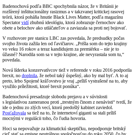
Badenochová podľa BBC spochybnila názor, že v Británii je
rozšírený inštitucionálny rasizmus a v takzvanej kritickej rasovej
teórii, ktorá poháňa hnutie Black Lives Matter, podľa magazínu
Spectator
vidí
zhubnú ideológiu, ktorá zobrazuje černochov ako
obete a belochov ako utláčateľov a zaviazala sa proti nej bojovať.
V rozhovore pre stanicu LBC zas povedala, že predsudky počas
svojho života zažila len od ľavičiarov. „Prišla som do tejto krajiny
vo veku 16 rokov a teraz kandidujem za premiérku – nie je to
úžasné? Narodila som sa v tejto krajine, ale nevyrastala som tu,“
povedala.
Nová líderka konzervatívcov tiež v referende v roku 2016 podporila
brexit, no
doplnila
, že nebol taký úspešný, ako by mal byť. A to aj
preto, lebo Spojené kráľovstvo je vraj „príliš vystrašené na to, aby
využilo príležitosti, ktoré brexit ponúka“.
Badenochová presadzuje slobodu prejavu a v súvislosti
s legislatívou zameranou proti „trestným činom z nenávisti“ tvrdí, že
ide o jednu zo zlých vecí, ktorú predošlý kabinet zaviedol.
Posťažovala
sa tiež na to, že internetoví giganti sa stali príliš
mocnými v regulácii toho, čo ľudia hovoria.
Hoci sa nepovažuje za klimatickú skeptičku, nepodporuje britský
cieľ stať sa emisne neutrálnou spoločnosťou do roku 2050, čo by