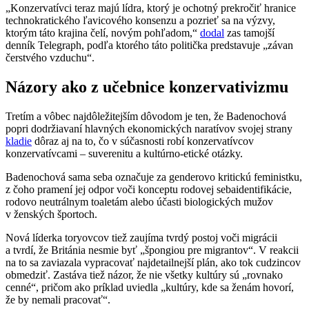
„Konzervatívci teraz majú lídra, ktorý je ochotný prekročiť hranice
technokratického ľavicového konsenzu a pozrieť sa na výzvy,
ktorým táto krajina čelí, novým pohľadom,“
dodal
zas tamojší
denník Telegraph, podľa ktorého táto politička predstavuje „závan
čerstvého vzduchu“.
Názory ako z učebnice konzervativizmu
Tretím a vôbec najdôležitejším dôvodom je ten, že Badenochová
popri dodržiavaní hlavných ekonomických naratívov svojej strany
kladie
dôraz aj na to, čo v súčasnosti robí konzervatívcov
konzervatívcami – suverenitu a kultúrno-etické otázky.
Badenochová sama seba označuje za genderovo kritickú feministku,
z čoho pramení jej odpor voči konceptu rodovej sebaidentifikácie,
rodovo neutrálnym toaletám alebo účasti biologických mužov
v ženských športoch.
Nová líderka toryovcov tiež zaujíma tvrdý postoj voči migrácii
a tvrdí, že Británia nesmie byť „špongiou pre migrantov“. V reakcii
na to sa zaviazala vypracovať najdetailnejší plán, ako tok cudzincov
obmedziť. Zastáva tiež názor, že nie všetky kultúry sú „rovnako
cenné“, pričom ako príklad uviedla „kultúry, kde sa ženám hovorí,
že by nemali pracovať“.