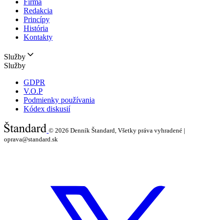
Firma
Redakcia
Princípy
História
Kontakty
Služby
Služby
GDPR
V.O.P
Podmienky používania
Kódex diskusií
© 2026
Denník Štandard, Všetky práva vyhradené |
oprava@standard.sk