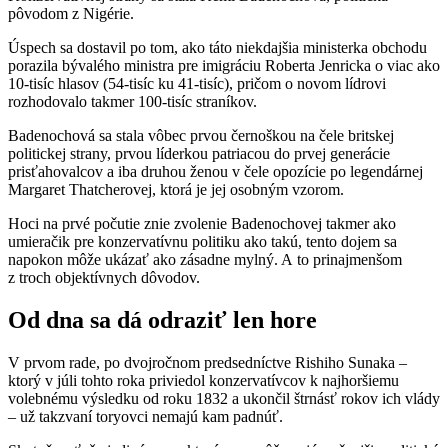
pôvodom z Nigérie.
Úspech sa dostavil po tom, ako táto niekdajšia ministerka obchodu
porazila bývalého ministra pre imigráciu Roberta Jenricka o viac ako
10-tisíc hlasov (54-tisíc ku 41-tisíc), pričom o novom lídrovi
rozhodovalo takmer 100-tisíc straníkov.
Badenochová sa stala vôbec prvou černoškou na čele britskej
politickej strany, prvou líderkou patriacou do prvej generácie
prisťahovalcov a iba druhou ženou v čele opozície po legendárnej
Margaret Thatcherovej, ktorá je jej osobným vzorom.
Hoci na prvé počutie znie zvolenie Badenochovej takmer ako
umieračik pre konzervatívnu politiku ako takú, tento dojem sa
napokon môže ukázať ako zásadne mylný. A to prinajmenšom
z troch objektívnych dôvodov.
Od dna sa dá odraziť len hore
V prvom rade, po dvojročnom predsedníctve Rishiho Sunaka –
ktorý v júli tohto roka priviedol konzervatívcov k najhoršiemu
volebnému výsledku od roku 1832 a ukončil štrnásť rokov ich vlády
– už takzvaní toryovci nemajú kam padnúť.