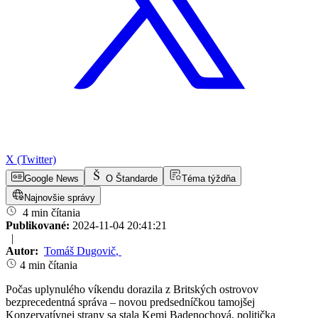
X (Twitter)
Google News
O Štandarde
Téma týždňa
Najnovšie správy
4 min čítania
Publikované:
2024-11-04 20:41:21
|
Autor:
Tomáš Dugovič
,
4 min čítania
Počas uplynulého víkendu dorazila z Britských ostrovov
bezprecedentná správa – novou predsedníčkou tamojšej
Konzervatívnej strany sa stala Kemi Badenochová, politička