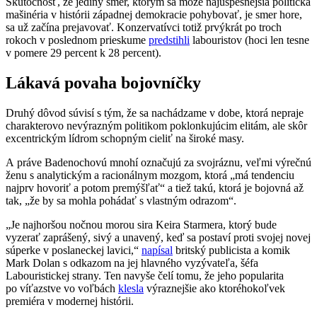
Skutočnosť, že jediný smer, ktorým sa môže najúspešnejšia politická
mašinéria v histórii západnej demokracie pohybovať, je smer hore,
sa už začína prejavovať. Konzervatívci totiž prvýkrát po troch
rokoch v poslednom prieskume
predstihli
labouristov (hoci len tesne
v pomere 29 percent k 28 percent).
Lákavá povaha bojovníčky
Druhý dôvod súvisí s tým, že sa nachádzame v dobe, ktorá nepraje
charakterovo nevýrazným politikom poklonkujúcim elitám, ale skôr
excentrickým lídrom schopným cieliť na široké masy.
A práve Badenochovú mnohí označujú za svojráznu, veľmi výrečnú
ženu s analytickým a racionálnym mozgom, ktorá „má tendenciu
najprv hovoriť a potom premýšľať“ a tiež takú, ktorá je bojovná až
tak, „že by sa mohla pohádať s vlastným odrazom“.
„Je najhoršou nočnou morou sira Keira Starmera, ktorý bude
vyzerať zaprášený, sivý a unavený, keď sa postaví proti svojej novej
súperke v poslaneckej lavici,“
napísal
britský publicista a komik
Mark Dolan s odkazom na jej hlavného vyzývateľa, šéfa
Labouristickej strany. Ten navyše čelí tomu, že jeho popularita
po víťazstve vo voľbách
klesla
výraznejšie ako ktoréhokoľvek
premiéra v modernej histórii.