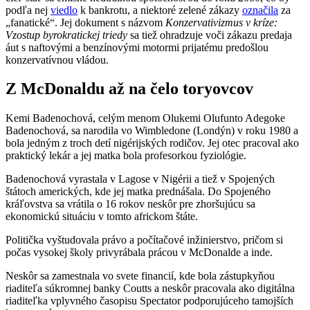
podľa nej
viedlo
k bankrotu, a niektoré zelené zákazy
označila
za
„fanatické“. Jej dokument s názvom
Konzervativizmus v kríze:
Vzostup byrokratickej triedy
sa tiež ohradzuje voči zákazu predaja
áut s naftovými a benzínovými motormi prijatému predošlou
konzervatívnou vládou.
Z McDonaldu až na čelo toryovcov
Kemi Badenochová, celým menom Olukemi Olufunto Adegoke
Badenochová, sa narodila vo Wimbledone (Londýn) v roku 1980 a
bola jedným z troch detí nigérijských rodičov. Jej otec pracoval ako
praktický lekár a jej matka bola profesorkou fyziológie.
Badenochová vyrastala v Lagose v Nigérii a tiež v Spojených
štátoch amerických, kde jej matka prednášala. Do Spojeného
kráľovstva sa vrátila o 16 rokov neskôr pre zhoršujúcu sa
ekonomickú situáciu v tomto africkom štáte.
Politička vyštudovala právo a počítačové inžinierstvo, pričom si
počas vysokej školy privyrábala prácou v McDonalde a inde.
Neskôr sa zamestnala vo svete financií, kde bola zástupkyňou
riaditeľa súkromnej banky Coutts a neskôr pracovala ako digitálna
riaditeľka vplyvného časopisu Spectator podporujúceho tamojších