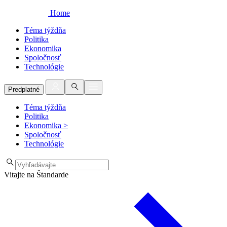
Home
Téma týždňa
Politika
Ekonomika
Spoločnosť
Technológie
Predplatné
Téma týždňa
Politika
Ekonomika
>
Spoločnosť
Technológie
Vitajte na Štandarde