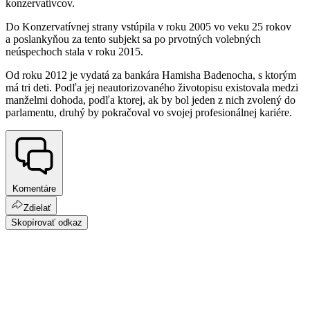
konzervatívcov.
Do Konzervatívnej strany vstúpila v roku 2005 vo veku 25 rokov
a poslankyňou za tento subjekt sa po prvotných volebných
neúspechoch stala v roku 2015.
Od roku 2012 je vydatá za bankára Hamisha Badenocha, s ktorým
má tri deti. Podľa jej neautorizovaného životopisu existovala medzi
manželmi dohoda, podľa ktorej, ak by bol jeden z nich zvolený do
parlamentu, druhý by pokračoval vo svojej profesionálnej kariére.
Komentáre
Zdielať
Skopírovať odkaz