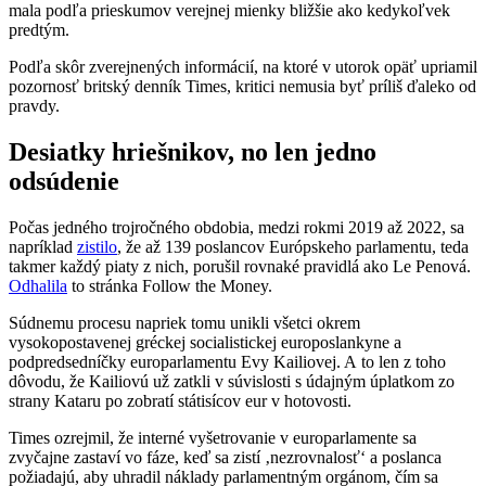
mala podľa prieskumov verejnej mienky bližšie ako kedykoľvek
predtým.
Podľa skôr zverejnených informácií, na ktoré v utorok opäť upriamil
pozornosť britský denník Times, kritici nemusia byť príliš ďaleko od
pravdy.
Desiatky hriešnikov, no len jedno
odsúdenie
Počas jedného trojročného obdobia, medzi rokmi 2019 až 2022, sa
napríklad
zistilo
, že až 139 poslancov Európskeho parlamentu, teda
takmer každý piaty z nich, porušil rovnaké pravidlá ako Le Penová.
Odhalila
to stránka Follow the Money.
Súdnemu procesu napriek tomu unikli všetci okrem
vysokopostavenej gréckej socialistickej europoslankyne a
podpredsedníčky europarlamentu Evy Kailiovej. A to len z toho
dôvodu, že Kailiovú už zatkli v súvislosti s údajným úplatkom zo
strany Kataru po zobratí státisícov eur v hotovosti.
Times ozrejmil, že interné vyšetrovanie v europarlamente sa
zvyčajne zastaví vo fáze, keď sa zistí ‚nezrovnalosť‘ a poslanca
požiadajú, aby uhradil náklady parlamentným orgánom, čím sa