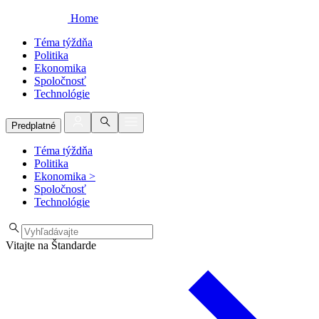
Home
Téma týždňa
Politika
Ekonomika
Spoločnosť
Technológie
Predplatné
Téma týždňa
Politika
Ekonomika
>
Spoločnosť
Technológie
Vitajte na Štandarde