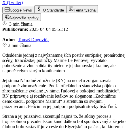
X (Twitter)
Google News
O Štandarde
Téma týždňa
Najnovšie správy
3 min čítania
Publikované:
2025-04-04 05:51:12
|
Autor:
Tomáš Dugovič
,
3 min čítania
Odsúdenie jednej z najvýznamnejších postáv európskej pronárodnej
scény, francúzskej političky Marine Le Penovej, vyvolalo
pohoršenie a vlnu solidarity nielen v jej domovskej krajine, ale
naprieč celým starým kontinentom.
Jej strana Národné združenie (RN) na nedeľu zorganizovala
podporné zhromaždenie. Podľa oficiálneho stanoviska pôjde o
zhromaždenie zvolané „v rámci ľudovej a pokojnej mobilizácie“.
RN pripravuje aj rozdávanie letákov so sloganom „Zachráňme
demokraciu, podporme Marinu!“ a stretnutia so svojimi
priaznivcami. Petíciu na jej podporu podpísali stovky tisíc ľudí.
Strana a jej priaznivci akcentujú najmä to, že súdny proces s
trojnásobnou prezidentskou kandidátkou bol spolitizovaný a že jeho
úlohou bolo zastaviť ju v ceste do Elyzejského paláca, ku ktorému