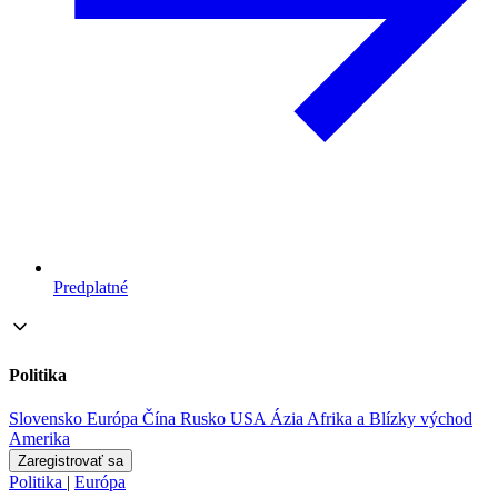
Predplatné
Politika
Slovensko
Európa
Čína
Rusko
USA
Ázia
Afrika a Blízky východ
Amerika
Zaregistrovať sa
Politika
|
Európa