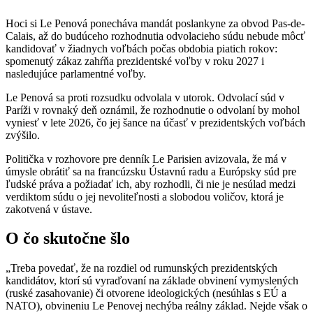
Hoci si Le Penová ponecháva mandát poslankyne za obvod Pas-de-
Calais, až do budúceho rozhodnutia odvolacieho súdu nebude môcť
kandidovať v žiadnych voľbách počas obdobia piatich rokov:
spomenutý zákaz zahŕňa prezidentské voľby v roku 2027 i
nasledujúce parlamentné voľby.
Le Penová sa proti rozsudku odvolala v utorok. Odvolací súd v
Paríži v rovnaký deň oznámil, že rozhodnutie o odvolaní by mohol
vyniesť v lete 2026, čo jej šance na účasť v prezidentských voľbách
zvýšilo.
Politička v rozhovore pre denník Le Parisien avizovala, že má v
úmysle obrátiť sa na francúzsku Ústavnú radu a Európsky súd pre
ľudské práva a požiadať ich, aby rozhodli, či nie je nesúlad medzi
verdiktom súdu o jej nevoliteľnosti a slobodou voličov, ktorá je
zakotvená v ústave.
O čo skutočne šlo
„Treba povedať, že na rozdiel od rumunských prezidentských
kandidátov, ktorí sú vyraďovaní na základe obvinení vymyslených
(ruské zasahovanie) či otvorene ideologických (nesúhlas s EÚ a
NATO), obvineniu Le Penovej nechýba reálny základ. Nejde však o