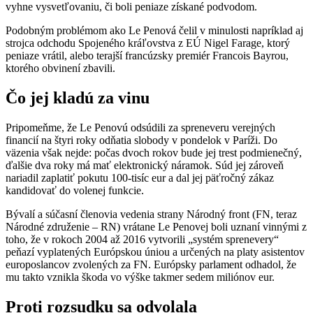
vyhne vysvetľovaniu, či boli peniaze získané podvodom.
Podobným problémom ako Le Penová čelil v minulosti napríklad aj
strojca odchodu Spojeného kráľovstva z EÚ Nigel Farage, ktorý
peniaze vrátil, alebo terajší francúzsky premiér Francois Bayrou,
ktorého obvinení zbavili.
Čo jej kladú za vinu
Pripomeňme, že Le Penovú odsúdili za spreneveru verejných
financií na štyri roky odňatia slobody v pondelok v Paríži. Do
väzenia však nejde: počas dvoch rokov bude jej trest podmienečný,
ďalšie dva roky má mať elektronický náramok. Súd jej zároveň
nariadil zaplatiť pokutu 100-tisíc eur a dal jej päťročný zákaz
kandidovať do volenej funkcie.
Bývalí a súčasní členovia vedenia strany Národný front (FN, teraz
Národné združenie – RN) vrátane Le Penovej boli uznaní vinnými z
toho, že v rokoch 2004 až 2016 vytvorili „systém sprenevery“
peňazí vyplatených Európskou úniou a určených na platy asistentov
europoslancov zvolených za FN. Európsky parlament odhadol, že
mu takto vznikla škoda vo výške takmer sedem miliónov eur.
Proti rozsudku sa odvolala