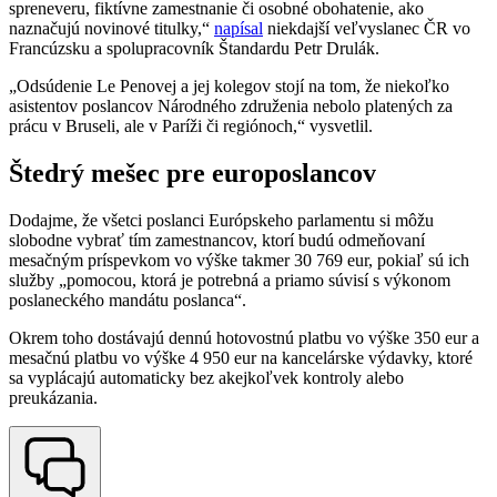
spreneveru, fiktívne zamestnanie či osobné obohatenie, ako
naznačujú novinové titulky,“
napísal
niekdajší veľvyslanec ČR vo
Francúzsku a spolupracovník Štandardu Petr Drulák.
„Odsúdenie Le Penovej a jej kolegov stojí na tom, že niekoľko
asistentov poslancov Národného združenia nebolo platených za
prácu v Bruseli, ale v Paríži či regiónoch,“ vysvetlil.
Štedrý mešec pre europoslancov
Dodajme, že všetci poslanci Európskeho parlamentu si môžu
slobodne vybrať tím zamestnancov, ktorí budú odmeňovaní
mesačným príspevkom vo výške takmer 30 769 eur, pokiaľ sú ich
služby „pomocou, ktorá je potrebná a priamo súvisí s výkonom
poslaneckého mandátu poslanca“.
Okrem toho dostávajú dennú hotovostnú platbu vo výške 350 eur a
mesačnú platbu vo výške 4 950 eur na kancelárske výdavky, ktoré
sa vyplácajú automaticky bez akejkoľvek kontroly alebo
preukázania.