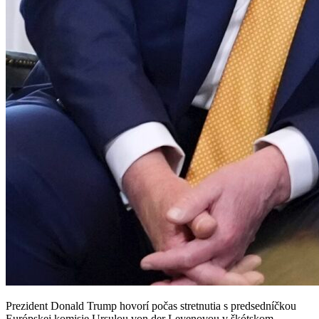
Prezident Donald Trump hovorí počas stretnutia s predsedníčkou
Európskej komisie Ursulou von der Leyenovou v škótskom