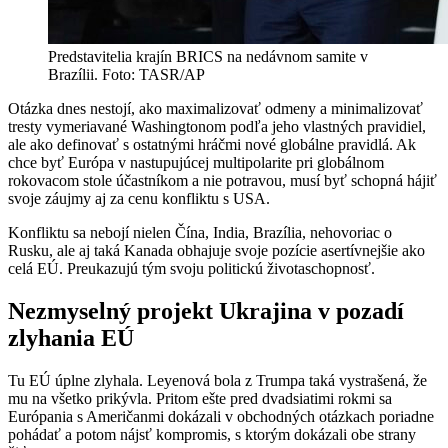
Predstavitelia krajín BRICS na nedávnom samite v
Brazílii. Foto: TASR/AP
Otázka dnes nestojí, ako maximalizovať odmeny a minimalizovať
tresty vymeriavané Washingtonom podľa jeho vlastných pravidiel,
ale ako definovať s ostatnými hráčmi nové globálne pravidlá. Ak
chce byť Európa v nastupujúcej multipolarite pri globálnom
rokovacom stole účastníkom a nie potravou, musí byť schopná hájiť
svoje záujmy aj za cenu konfliktu s USA.
Konfliktu sa nebojí nielen Čína, India, Brazília, nehovoriac o
Rusku, ale aj taká Kanada obhajuje svoje pozície asertívnejšie ako
celá EÚ. Preukazujú tým svoju politickú životaschopnosť.
Nezmyselný projekt Ukrajina v pozadí
zlyhania EÚ
Tu EÚ úplne zlyhala. Leyenová bola z Trumpa taká vystrašená, že
mu na všetko prikývla. Pritom ešte pred dvadsiatimi rokmi sa
Európania s Američanmi dokázali v obchodných otázkach poriadne
pohádať a potom nájsť kompromis, s ktorým dokázali obe strany