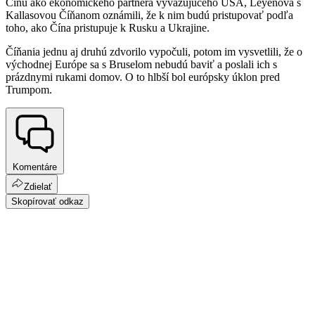
Čínu ako ekonomického partnera vyvažujúceho USA, Leyenová s
Kallasovou Číňanom oznámili, že k nim budú pristupovať podľa
toho, ako Čína pristupuje k Rusku a Ukrajine.
Číňania jednu aj druhú zdvorilo vypočuli, potom im vysvetlili, že o
východnej Európe sa s Bruselom nebudú baviť a poslali ich s
prázdnymi rukami domov. O to hlbší bol európsky úklon pred
Trumpom.
Komentáre
Zdielať
Skopírovať odkaz