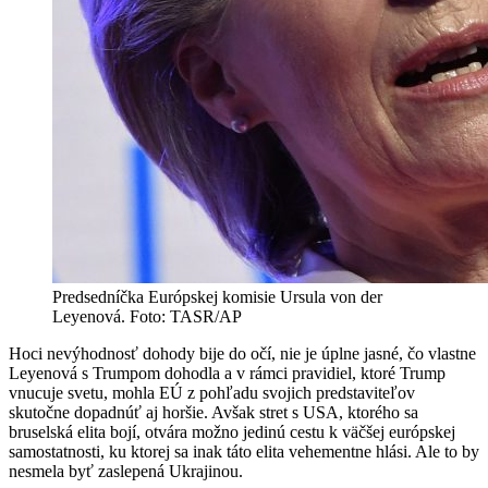
Predsedníčka Európskej komisie Ursula von der
Leyenová. Foto: TASR/AP
Hoci nevýhodnosť dohody bije do očí, nie je úplne jasné, čo vlastne
Leyenová s Trumpom dohodla a v rámci pravidiel, ktoré Trump
vnucuje svetu, mohla EÚ z pohľadu svojich predstaviteľov
skutočne dopadnúť aj horšie. Avšak stret s USA, ktorého sa
bruselská elita bojí, otvára možno jedinú cestu k väčšej európskej
samostatnosti, ku ktorej sa inak táto elita vehementne hlási. Ale to by
nesmela byť zaslepená Ukrajinou.