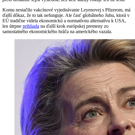
Komu nestačilo vakcínové vyjednávanie Leyenovej s Pfizerom, má
ďalší dôkaz, že to tak nefunguje. Ale časť globálneho Juhu, ktorá v
EÚ tradične videla ekonomickú a normatívnu alternatívu k USA,
len útrpne
prihliada
na ďalší krok európskej premeny zo
samostatného ekonomického hráča na amerického vazala.