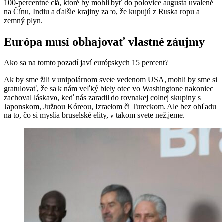
100-percentné clá, ktoré by mohli byť do polovice augusta uvalené
na Čínu, Indiu a ďalšie krajiny za to, že kupujú z Ruska ropu a
zemný plyn.
Európa musí obhajovať vlastné záujmy
Ako sa na tomto pozadí javí európskych 15 percent?
Ak by sme žili v unipolárnom svete vedenom USA, mohli by sme si
gratulovať, že sa k nám veľký biely otec vo Washingtone nakoniec
zachoval láskavo, keď nás zaradil do rovnakej colnej skupiny s
Japonskom, Južnou Kóreou, Izraelom či Tureckom. Ale bez ohľadu
na to, čo si myslia bruselské elity, v takom svete nežijeme.