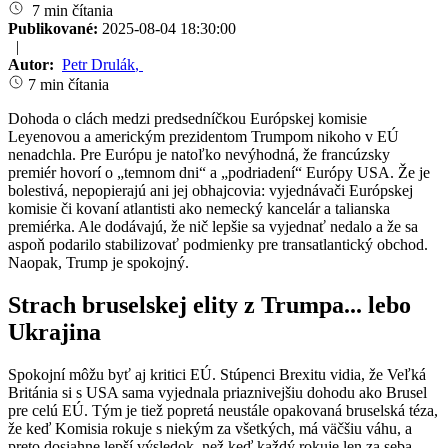
7 min čítania
Publikované:
2025-08-04 18:30:00
|
Autor:
Petr Drulák
,
7 min čítania
Dohoda o clách medzi predsedníčkou Európskej komisie
Leyenovou a americkým prezidentom Trumpom nikoho v EÚ
nenadchla. Pre Európu je natoľko nevýhodná, že francúzsky
premiér hovorí o „temnom dni“ a „podriadení“ Európy USA. Že je
bolestivá, nepopierajú ani jej obhajcovia: vyjednávači Európskej
komisie či kovaní atlantisti ako nemecký kancelár a talianska
premiérka. Ale dodávajú, že nič lepšie sa vyjednať nedalo a že sa
aspoň podarilo stabilizovať podmienky pre transatlantický obchod.
Naopak, Trump je spokojný.
Strach bruselskej elity z Trumpa... lebo
Ukrajina
Spokojní môžu byť aj kritici EÚ. Stúpenci Brexitu vidia, že Veľká
Británia si s USA sama vyjednala priaznivejšiu dohodu ako Brusel
pre celú EÚ. Tým je tiež popretá neustále opakovaná bruselská téza,
že keď Komisia rokuje s niekým za všetkých, má väčšiu váhu, a
preto dosiahne lepší výsledok, než keď každý rokuje len za seba.