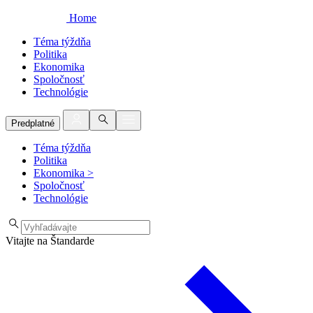
Home
Téma týždňa
Politika
Ekonomika
Spoločnosť
Technológie
Predplatné
Téma týždňa
Politika
Ekonomika
>
Spoločnosť
Technológie
Vitajte na Štandarde