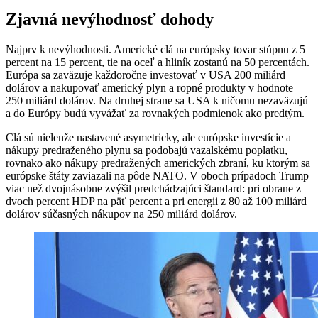
Zjavná nevýhodnosť dohody
Najprv k nevýhodnosti. Americké clá na európsky tovar stúpnu z 5
percent na 15 percent, tie na oceľ a hliník zostanú na 50 percentách.
Európa sa zaväzuje každoročne investovať v USA 200 miliárd
dolárov a nakupovať americký plyn a ropné produkty v hodnote
250 miliárd dolárov. Na druhej strane sa USA k ničomu nezaväzujú
a do Európy budú vyvážať za rovnakých podmienok ako predtým.
Clá sú nielenže nastavené asymetricky, ale európske investície a
nákupy predraženého plynu sa podobajú vazalskému poplatku,
rovnako ako nákupy predražených amerických zbraní, ku ktorým sa
európske štáty zaviazali na pôde NATO. V oboch prípadoch Trump
viac než dvojnásobne zvýšil predchádzajúci štandard: pri obrane z
dvoch percent HDP na päť percent a pri energii z 80 až 100 miliárd
dolárov súčasných nákupov na 250 miliárd dolárov.