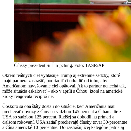
Čínsky prezident Si Ťin-pching. Foto: TASR/AP
Okrem reálnych ciel vyhlasuje Trump aj extrémne sadzby, ktoré
majú partnera zastrašiť, podriadiť či odradiť od toho, aby
Američanom navyšovanie ciel opätoval. Ak to partner nenechá tak,
môže situácia eskalovať – ako v apríli s Čínou, ktorá na americké
kroky reagovala recipročne.
Čoskoro sa oba štáty dostali do situácie, keď Američania mali
preclievať dovozy z Číny so sadzbou 145 percent a Číňania tie z
USA so sadzbou 125 percent. Radšej sa dohodli na prímerí a
ďalšom rokovaní. USA zatiaľ preclievajú čínsky tovar 30-percentne
a Čína americké 10-percentne. Do zastrašujúcej kategórie patria aj