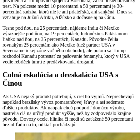
prezidenta a Trumpovho spojenca Bolsonara, za čo prišiel drastický
trest. Na polceste medzi 10 percentami a 50 percentami je 30-
percentná sadzba, ktorá nie je ani priateľská, ani sankčná. Dnes sa
vzťahuje na Južnú Afriku, Alžírsko a dočasne aj na Čínu.
Tesne pod ňou, na 25 percentách, nájdeme Indiu či Mexiko,
výraznejšie pod ňou, na 19 percentách, Indonéziu s Pakistanom.
Ľahko nad ňou, na 35 percentách, Kanadu. Pôvodne čelila
rovnakým 25 percentám ako Mexiko (tiež partner USA v
Severoamerickej zóne voľného obchodu), ale potom sa Trump
rozhodol Kanadu potrestať za pašovanie fentanylu, ktorý v USA
vedie rebríček úmrtí z predávkovania drogami.
Colná eskalácia a deeskalácia USA s
Čínou
Ak USA nejaký produkt potrebujú, z ciel ho vyjmú. Nepreclievajú
napríklad brazílsky vývoz pomarančovej šťavy a asi sedemsto
ďalších produktov. Ak naopak chcú podporiť domácu výrobu,
nastrelia clá na určitý produkt vyššie, než by zodpovedalo krajine
pôvodu. Dovozy ocele, hliníka či medi sú zaťažené 50 percentami
bez ohľadu na to, odkiaľ pochádzajú.