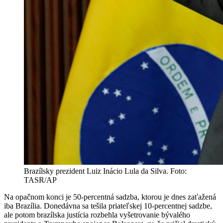
Brazílsky prezident Luiz Inácio Lula da Silva. Foto:
TASR/AP
Na opačnom konci je 50-percentná sadzba, ktorou je dnes zaťažená
iba Brazília. Donedávna sa tešila priateľskej 10-percentnej sadzbe,
ale potom brazílska justícia rozbehla vyšetrovanie bývalého