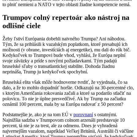
to plniť nemieni a NATO v tejto oblasti žiadne kompetencie nemá.
Trumpov colný repertoár ako nástroj na
odlišné ciele
Žeby ľstiví Európania dobehli naivného Trumpa? Ani náhodou.
Tým, že sa prihlásili k vazalským poplatkom, ktoré presahujú ich
možnosti (v obrane, investíciách aj energetike), mu dali do rúk bič.
Kedykoľvek to Trumpovi bude vhod, vyhlási, že Európa neplní
svoje záväzky a príde s novými požiadavkami. Tým padajú
bruselské sľuby o transatlantickej stabilite. Dohoda žiadnu
neprináša, Trump ju kedykoľvek spochybní.
Bruselská elita však môže hodnoverne tvrdiť, že vyjednala, čo sa
dalo, a že to mohlo dopadnúť horšie. Odkazujú na 30-percentné clo,
s ktorým Američania rokovania začali a ktoré sa podarilo stlačiť na
polovicu. To nie je úplne presvedčivé. Ak by Trump na začiatku
oznámil 100 percent, mala by sa Európa radovať z 50 percent?
Podstatnejšie je, ako je na tom EÚ v
porovnaní
s ostatnými.
Najnižšia sadzba v Trumpovom colnom arzenáli predstavuje 10
percent, tá nie je za trest, ale za odmenu. Dnes je vyhradená
najvernejším vazalom, napríklad Veľkej Británii, Austrálii či väčšine
Latinskej Ameriky, ktorí Trumpa nepretržite uisťujú, že kedykoľvek