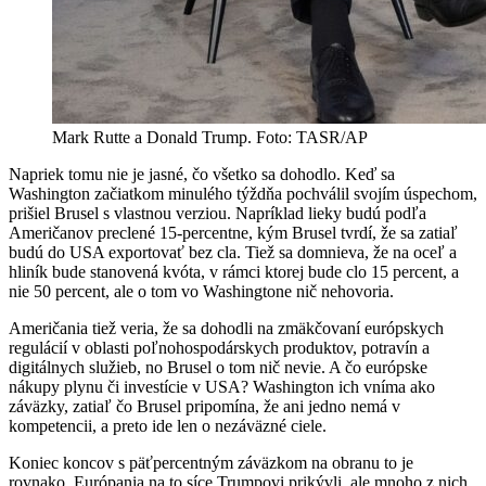
Mark Rutte a Donald Trump. Foto: TASR/AP
Napriek tomu nie je jasné, čo všetko sa dohodlo. Keď sa
Washington začiatkom minulého týždňa pochválil svojím úspechom,
prišiel Brusel s vlastnou verziou. Napríklad lieky budú podľa
Američanov preclené 15-percentne, kým Brusel tvrdí, že sa zatiaľ
budú do USA exportovať bez cla. Tiež sa domnieva, že na oceľ a
hliník bude stanovená kvóta, v rámci ktorej bude clo 15 percent, a
nie 50 percent, ale o tom vo Washingtone nič nehovoria.
Američania tiež veria, že sa dohodli na zmäkčovaní európskych
regulácií v oblasti poľnohospodárskych produktov, potravín a
digitálnych služieb, no Brusel o tom nič nevie. A čo európske
nákupy plynu či investície v USA? Washington ich vníma ako
záväzky, zatiaľ čo Brusel pripomína, že ani jedno nemá v
kompetencii, a preto ide len o nezáväzné ciele.
Koniec koncov s päťpercentným záväzkom na obranu to je
rovnako. Európania na to síce Trumpovi prikývli, ale mnoho z nich