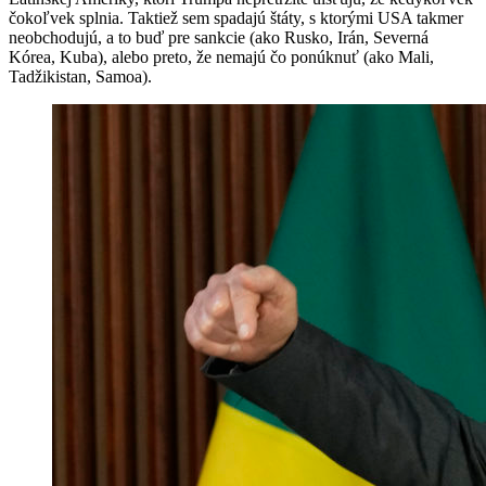
čokoľvek splnia. Taktiež sem spadajú štáty, s ktorými USA takmer
neobchodujú, a to buď pre sankcie (ako Rusko, Irán, Severná
Kórea, Kuba), alebo preto, že nemajú čo ponúknuť (ako Mali,
Tadžikistan, Samoa).