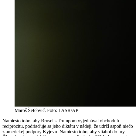
Maroš Šefčovič. Foto: TASR/AP
Namiesto toho, aby Brusel s Trumpom vyjednával obchodnú
reciprocitu, podriaďuje sa jeho diktátu v nádeji, že udrží aspoň niečo
z americkej podpory Kyjevu. Namiesto toho, aby vtiahol do hry