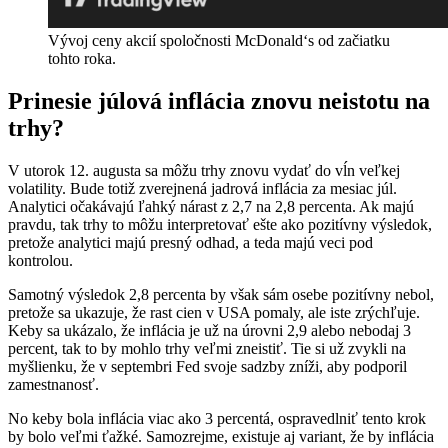
Vývoj ceny akcií spoločnosti McDonald‘s od začiatku
tohto roka.
Prinesie júlová inflácia znovu neistotu na
trhy?
V utorok 12. augusta sa môžu trhy znovu vydať do vĺn veľkej
volatility. Bude totiž zverejnená jadrová inflácia za mesiac júl.
Analytici očakávajú ľahký nárast z 2,7 na 2,8 percenta. Ak majú
pravdu, tak trhy to môžu interpretovať ešte ako pozitívny výsledok,
pretože analytici majú presný odhad, a teda majú veci pod
kontrolou.
Samotný výsledok 2,8 percenta by však sám osebe pozitívny nebol,
pretože sa ukazuje, že rast cien v USA pomaly, ale iste zrýchľuje.
Keby sa ukázalo, že inflácia je už na úrovni 2,9 alebo nebodaj 3
percent, tak to by mohlo trhy veľmi zneistiť. Tie si už zvykli na
myšlienku, že v septembri Fed svoje sadzby zníži, aby podporil
zamestnanosť.
No keby bola inflácia viac ako 3 percentá, ospravedlniť tento krok
by bolo veľmi ťažké. Samozrejme, existuje aj variant, že by inflácia