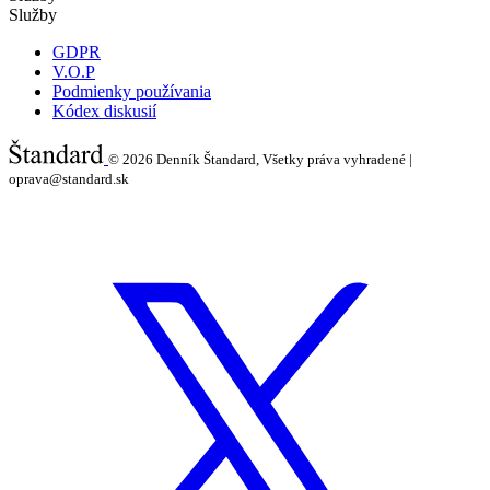
Služby
GDPR
V.O.P
Podmienky používania
Kódex diskusií
© 2026
Denník Štandard, Všetky práva vyhradené |
oprava@standard.sk