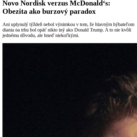
Novo Nordisk verzus McDonald‘s:
Obezita ako burzový paradox
Ani uplynulý týždeň nebol výnimkou v tom, že hlavným hýbateľom
diania na trhu bol opäť nikto iný ako Donald Trump. A to nie kvôli
jednému dôvodu, ale hneď niekoľkými.