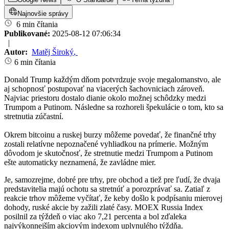
Najnovšie správy
6 min čítania
Publikované:
2025-08-12 07:06:34
|
Autor:
Matěj Široký
,
6 min čítania
Donald Trump každým dňom potvrdzuje svoje megalomanstvo, ale
aj schopnosť postupovať na viacerých šachovniciach zároveň.
Najviac priestoru dostalo dianie okolo možnej schôdzky medzi
Trumpom a Putinom. Následne sa rozhoreli špekulácie o tom, kto sa
stretnutia zúčastní.
Okrem bitcoinu a ruskej burzy môžeme povedať, že finančné trhy
zostali relatívne nepoznačené vyhliadkou na prímerie. Možným
dôvodom je skutočnosť, že stretnutie medzi Trumpom a Putinom
ešte automaticky neznamená, že zavládne mier.
Je, samozrejme, dobré pre trhy, pre obchod a tiež pre ľudí, že dvaja
predstavitelia majú ochotu sa stretnúť a porozprávať sa. Zatiaľ z
reakcie trhov môžeme vyčítať, že keby došlo k podpísaniu mierovej
dohody, ruské akcie by zažili zlaté časy. MOEX Russia Index
posilnil za týždeň o viac ako 7,21 percenta a bol zďaleka
najvýkonnejším akciovým indexom uplynulého týždňa.