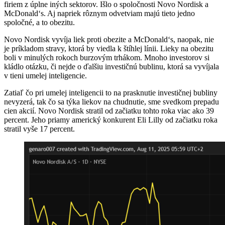
firiem z úplne iných sektorov. Išlo o spoločnosti Novo Nordisk a
McDonald‘s. Aj napriek rôznym odvetviam majú tieto jedno
spoločné, a to obezitu.
Novo Nordisk vyvíja liek proti obezite a McDonald‘s, naopak, nie
je príkladom stravy, ktorá by viedla k štíhlej línii. Lieky na obezitu
boli v minulých rokoch burzovým trhákom. Mnoho investorov si
kládlo otázku, či nejde o ďalšiu investičnú bublinu, ktorá sa vyvíjala
v tieni umelej inteligencie.
Zatiaľ čo pri umelej inteligencii to na prasknutie investičnej bubliny
nevyzerá, tak čo sa týka liekov na chudnutie, sme svedkom prepadu
cien akcií. Novo Nordisk stratil od začiatku tohto roka viac ako 39
percent. Jeho priamy americký konkurent Eli Lilly od začiatku roka
stratil vyše 17 percent.