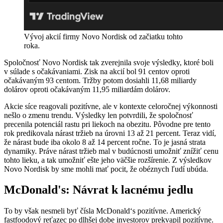
Vývoj akcií firmy Novo Nordisk od začiatku tohto
roka.
Spoločnosť Novo Nordisk tak zverejnila svoje výsledky, ktoré boli
v súlade s očakávaniami. Zisk na akcií bol 91 centov oproti
očakávaným 93 centom. Tržby potom dosiahli 11,68 miliardy
dolárov oproti očakávaným 11,95 miliardám dolárov.
Akcie síce reagovali pozitívne, ale v kontexte celoročnej výkonnosti
nešlo o zmenu trendu. Výsledky len potvrdili, že spoločnosť
precenila potenciál rastu pri liekoch na obezitu. Pôvodne pre tento
rok predikovala nárast tržieb na úrovni 13 až 21 percent. Teraz vidí,
že nárast bude iba okolo 8 až 14 percent ročne. To je jasná strata
dynamiky. Práve nárast tržieb mal v budúcnosti umožniť znížiť cenu
tohto lieku, a tak umožniť ešte jeho väčšie rozšírenie. Z výsledkov
Novo Nordisk by sme mohli mať pocit, že obéznych ľudí ubúda.
McDonald's: Návrat k lacnému jedlu
To by však nesmeli byť čísla McDonald‘s pozitívne. Americký
fastfoodový reťazec po dlhšej dobe investorov prekvapil pozitívne.