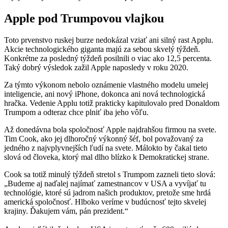
Apple pod Trumpovou vlajkou
Toto prvenstvo ruskej burze nedokázal vziať ani silný rast Applu.
Akcie technologického giganta majú za sebou skvelý týždeň.
Konkrétne za posledný týždeň posilnili o viac ako 12,5 percenta.
Taký dobrý výsledok zažil Apple naposledy v roku 2020.
Za týmto výkonom nebolo oznámenie vlastného modelu umelej
inteligencie, ani nový iPhone, dokonca ani nová technologická
hračka. Vedenie Applu totiž prakticky kapitulovalo pred Donaldom
Trumpom a odteraz chce plniť iba jeho vôľu.
Až donedávna bola spoločnosť Apple najdrahšou firmou na svete.
Tim Cook, ako jej dlhoročný výkonný šéf, bol považovaný za
jedného z najvplyvnejších ľudí na svete. Málokto by čakal tieto
slová od človeka, ktorý mal dlho blízko k Demokratickej strane.
Cook sa totiž minulý týždeň stretol s Trumpom zazneli tieto slová:
„Budeme aj naďalej najímať zamestnancov v USA a vyvíjať tu
technológie, ktoré sú jadrom našich produktov, pretože sme hrdá
americká spoločnosť. Hlboko veríme v budúcnosť tejto skvelej
krajiny. Ďakujem vám, pán prezident.“