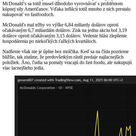
McDonald‘s sa totiž musel dlhodobo vyrovnávať s problémom
kúpnej sily Američanov. Vďaka inflácii totiž mnoho z nich prestalo
nakupovať vo fastfoodoch.
McDonald's mal tržby vo výške 6,84 miliardy dolárov oproti
očakávaným 6,7 miliardám dolárov. Zisk na jednu akciu bol 3,19
dolárov oproti očakávaným 3,15 dolárov. Vedenie hlási zlepšenie
hospodárenia po niekoľkých ťažkých kvartáloch.
Nadšenie však nie je úplne bez mráčika. Keď sa na čísla pozrieme
bližšie, tak zistíme, že predovšetkým rástli predaje najlacnejších
položiek. Áno, ľudia sa pomaly vracajú do fast foodu, ale nakupujú
viac lacnejšieho jedla.