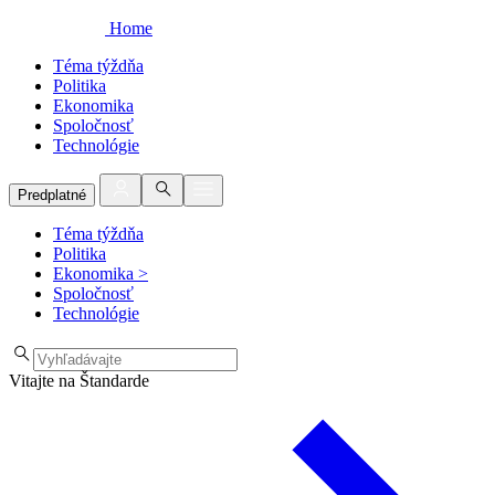
Home
Téma týždňa
Politika
Ekonomika
Spoločnosť
Technológie
Predplatné
Téma týždňa
Politika
Ekonomika
>
Spoločnosť
Technológie
Vitajte na Štandarde