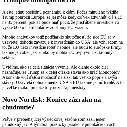
A ešte jednu poslednú poznámku k clám. Počas minulého týždňa
Trump pohrozil Európe, že jej môže kedykoľvek zdvihnúť clá z 15
na 35 percent, pokiaľ bude mať pocit, že prisľúbené investície vo
výške 600 miliárd dolárov zo strany EÚ viaznu.
Mnoho analytikov totiž podčiarklo skutočnosť, že síce EÚ sa v
uzavretej dohode zaväzuje k investíciám do USA, ale vzhľadom na
to, že EÚ tieto investície robiť nebude, ale budú to európske firmy,
tak nie je vôbec jasné, ako by mohla EÚ ovplyvniť súkromný
sektor.
Uvidíme, ako sa celá situácia vyvinie. Ale dianie okolo ciel
naznačuje, že Trump sa k celej otázke stavia ako hráč Monopolov.
Akonáhle vidí ďalšiu možnosť na zisk, tak všetko poprie a zvýši
stávky. Uzavretá dohoda medzi USA a EÚ tak nie je nič trvalé. A to
je veľké riziko, pretože trhy neznášajú neistoty.
Novo Nordisk: Koniec zázraku na
chudnutie?
Práve v prebiehajúcej výsledkovej sezóne som zažil jeden
paradoxný jav. A tým boli prakticky paralelné publikácie dvoch