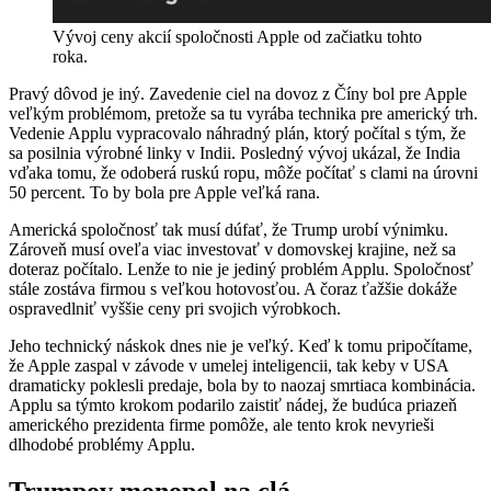
Vývoj ceny akcií spoločnosti Apple od začiatku tohto
roka.
Pravý dôvod je iný. Zavedenie ciel na dovoz z Číny bol pre Apple
veľkým problémom, pretože sa tu vyrába technika pre americký trh.
Vedenie Applu vypracovalo náhradný plán, ktorý počítal s tým, že
sa posilnia výrobné linky v Indii. Posledný vývoj ukázal, že India
vďaka tomu, že odoberá ruskú ropu, môže počítať s clami na úrovni
50 percent. To by bola pre Apple veľká rana.
Americká spoločnosť tak musí dúfať, že Trump urobí výnimku.
Zároveň musí oveľa viac investovať v domovskej krajine, než sa
doteraz počítalo. Lenže to nie je jediný problém Applu. Spoločnosť
stále zostáva firmou s veľkou hotovosťou. A čoraz ťažšie dokáže
ospravedlniť vyššie ceny pri svojich výrobkoch.
Jeho technický náskok dnes nie je veľký. Keď k tomu pripočítame,
že Apple zaspal v závode v umelej inteligencii, tak keby v USA
dramaticky poklesli predaje, bola by to naozaj smrtiaca kombinácia.
Applu sa týmto krokom podarilo zaistiť nádej, že budúca priazeň
amerického prezidenta firme pomôže, ale tento krok nevyrieši
dlhodobé problémy Applu.
Trumpov monopol na clá