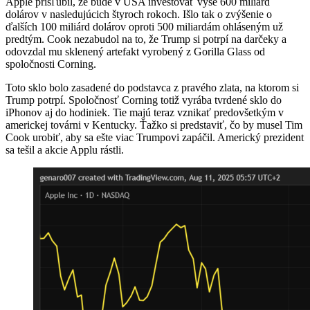
Apple prisľúbil, že bude v USA investovať vyše 600 miliárd
dolárov v nasledujúcich štyroch rokoch. Išlo tak o zvýšenie o
ďalších 100 miliárd dolárov oproti 500 miliardám ohláseným už
predtým. Cook nezabudol na to, že Trump si potrpí na darčeky a
odovzdal mu sklenený artefakt vyrobený z Gorilla Glass od
spoločnosti Corning.
Toto sklo bolo zasadené do podstavca z pravého zlata, na ktorom si
Trump potrpí. Spoločnosť Corning totiž vyrába tvrdené sklo do
iPhonov aj do hodiniek. Tie majú teraz vznikať predovšetkým v
americkej továrni v Kentucky. Ťažko si predstaviť, čo by musel Tim
Cook urobiť, aby sa ešte viac Trumpovi zapáčil. Americký prezident
sa tešil a akcie Applu rástli.