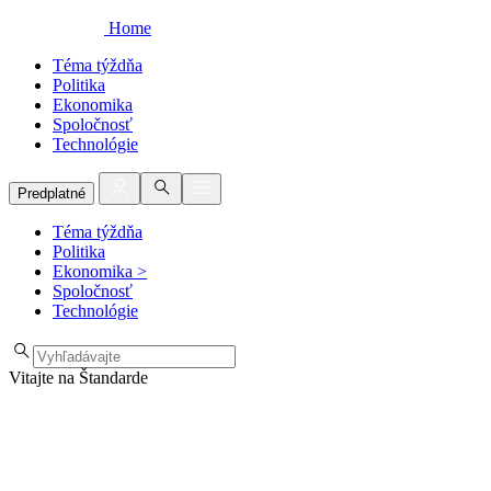
Home
Téma týždňa
Politika
Ekonomika
Spoločnosť
Technológie
Predplatné
Téma týždňa
Politika
Ekonomika
>
Spoločnosť
Technológie
Vitajte na Štandarde