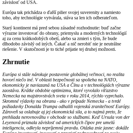
závislosť od USA.
Európa tak prichádza o ďalší pilier svojej suverenity a namiesto
toho, aby technológie vytvárala, stáva sa len ich odberateľom.
Starý kontinent má pred sebou zásadné rozhodnutie: buď začne
výrazne investovať do obrany, priemyslu a moderných technológií
aj za cenu krátkodobých obetí, alebo sa zmieri s tým, že bude
dlhodobo závislý od iných. Čakať a nič nerobiť nie je neutrálne
riešenie. V skutočnosti je to tiché prijatie tej druhej možnosti.
Zhrnutie
Európa si stále nárokuje postavenie globálnej veľmoci, no realita
hovorí niečo iné. V oblasti bezpečnosti sa spolieha na NATO,
ekonomicky je naviazaná na USA a Čínu a v technológiách výrazne
zaostáva. Krátke obdobie optimizmu, ktoré vyvolalo víťazstvo
Nemecka na majstrovstvách sveta v roku 2014, rýchlo vyprchalo.
Skromné výdavky na obranu - ako v prípade Nemecka - a tvrdé
požiadavky Donalda Trumpa odhalili vojenskú zraniteľnosť Európy.
Zároveň sa oslabuje aj jej ekonomická sila, a to najmä preto, že
prehliada nerovnováhu v obchode so službami. Keď Ursula von der
Leyenová priznala závislosť od amerických čipov pre umelú
inteligenciu, odkryla nepríjemnú pravdu. Otázka znie jasne: dokáže