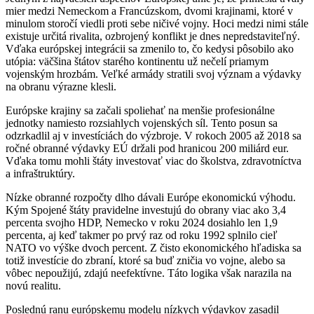
mier medzi Nemeckom a Francúzskom, dvomi krajinami, ktoré v
minulom storočí viedli proti sebe ničivé vojny. Hoci medzi nimi stále
existuje určitá rivalita, ozbrojený konflikt je dnes nepredstaviteľný.
Vďaka európskej integrácii sa zmenilo to, čo kedysi pôsobilo ako
utópia: väčšina štátov starého kontinentu už nečelí priamym
vojenským hrozbám. Veľké armády stratili svoj význam a výdavky
na obranu výrazne klesli.
Európske krajiny sa začali spoliehať na menšie profesionálne
jednotky namiesto rozsiahlych vojenských síl. Tento posun sa
odzrkadlil aj v investíciách do výzbroje. V rokoch 2005 až 2018 sa
ročné obranné výdavky EÚ držali pod hranicou 200 miliárd eur.
Vďaka tomu mohli štáty investovať viac do školstva, zdravotníctva
a infraštruktúry.
Nízke obranné rozpočty dlho dávali Európe ekonomickú výhodu.
Kým Spojené štáty pravidelne investujú do obrany viac ako 3,4
percenta svojho HDP, Nemecko v roku 2024 dosiahlo len 1,9
percenta, aj keď takmer po prvý raz od roku 1992 splnilo cieľ
NATO vo výške dvoch percent. Z čisto ekonomického hľadiska sa
totiž investície do zbraní, ktoré sa buď zničia vo vojne, alebo sa
vôbec nepoužijú, zdajú neefektívne. Táto logika však narazila na
novú realitu.
Poslednú ranu európskemu modelu nízkych výdavkov zasadil