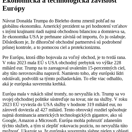
Ekonomická a technologická závislosť
Európy
Návrat Donalda Trumpa do Bieleho domu zmenil pohľad na
globálnu ekonomiku. Americký prezident sa pri hodnotení vzťahov
s inými krajinami riadi najmä obchodnou bilanciou a domnieva sa,
že ekonomika USA je prehnane závislá od importu, čo ju oslabuje.
Dôsledkom je, že dlhoročné obchodné partnerstvá sú podrobené
prísnej kontrole, a to pomocou ciel a protekcionizmu.
Pre Európu, ktorá dlho bojovala za voľný obchod, je to tvrdá rana.
V roku 2023 mala EÚ s USA obchodný prebytok vo výške 228
miliárd eur. Trump na to zareagoval uvalením 15-percentných ciel,
aby túto nerovnováhu napravil. Namiesto toho, aby európski lídri
odolávali, podvolili sa týmto požiadavkám. To ešte viac odhalilo,
aká je európska suverenita krehká.
Európa mala v rukách silné tromfy, no nevyužila ich. Trump sa vo
svojej obchodnej politike sústreďuje na tovar, nie na služby. V roku
2023 EÚ vyviezla do USA služby v hodnote 319 miliárd eur, no
zároveň doviezla až 427 miliárd. Tento obrovský rozdiel spôsobuje
najmä dominancia amerických technologických gigantov, ako sú
Google, Amazon a Microsoft. Európa mohla pohroziť zdanením
týchto služieb, a tým si zlepšiť rokovaciu pozíciu, no nevyužila túto
možnosť. Ukazuje sa, že európska suverenita slabne nielen v oblasti