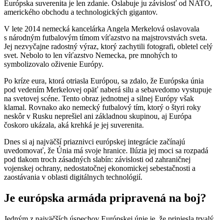
Európska suverenita je len zdanie. Oslabuje ju závislosť od NATO,
amerického obchodu a technologických gigantov.
V lete 2014 nemecká kancelárka Angela Merkelová oslavovala
s národným futbalovým tímom víťazstvo na majstrovstvách sveta.
Jej nezvyčajne radostný výraz, ktorý zachytili fotografi, obletel celý
svet. Nebolo to len víťazstvo Nemecka, pre mnohých to
symbolizovalo oživenie Európy.
Po kríze eura, ktorá otriasla Európou, sa zdalo, že Európska únia
pod vedením Merkelovej opäť naberá silu a sebavedomo vystupuje
na svetovej scéne. Tento obraz jednotnej a silnej Európy však
klamal. Rovnako ako nemecký futbalový tím, ktorý o štyri roky
neskôr v Rusku neprešiel ani základnou skupinou, aj Európa
čoskoro ukázala, aká krehká je jej suverenita.
Dnes si aj najväčší priaznivci európskej integrácie začínajú
uvedomovať, že Únia má svoje hranice. Ilúzia jej moci sa rozpadá
pod tlakom troch zásadných slabín: závislosti od zahraničnej
vojenskej ochrany, nedostatočnej ekonomickej sebestačnosti a
zaostávania v oblasti digitálnych technológií.
Je európska armáda pripravená na boj?
Jedným z najväčších úspechov Európskej únie je, že priniesla trvalý