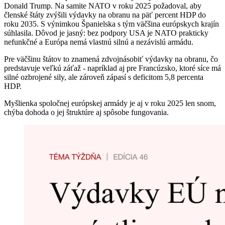
Donald Trump. Na samite NATO v roku 2025 požadoval, aby
členské štáty zvýšili výdavky na obranu na päť percent HDP do
roku 2035. S výnimkou Španielska s tým väčšina európskych krajín
súhlasila. Dôvod je jasný: bez podpory USA je NATO prakticky
nefunkčné a Európa nemá vlastnú silnú a nezávislú armádu.
Pre väčšinu štátov to znamená zdvojnásobiť výdavky na obranu, čo
predstavuje veľkú záťaž - napríklad aj pre Francúzsko, ktoré síce má
silné ozbrojené sily, ale zároveň zápasí s deficitom 5,8 percenta
HDP.
Myšlienka spoločnej európskej armády je aj v roku 2025 len snom,
chýba dohoda o jej štruktúre aj spôsobe fungovania.