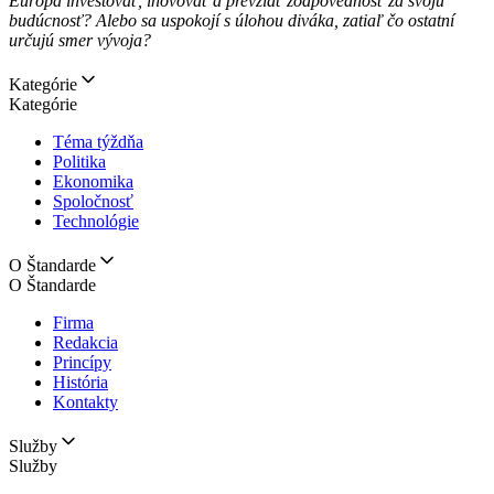
Európa investovať, inovovať a prevziať zodpovednosť za svoju
budúcnosť? Alebo sa uspokojí s úlohou diváka, zatiaľ čo ostatní
určujú smer vývoja?
Kategórie
Kategórie
Téma týždňa
Politika
Ekonomika
Spoločnosť
Technológie
O Štandarde
O Štandarde
Firma
Redakcia
Princípy
História
Kontakty
Služby
Služby