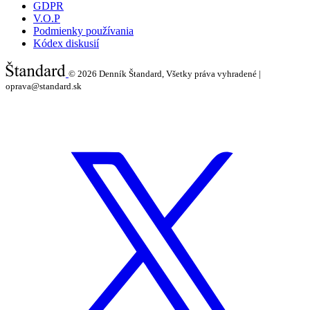
GDPR
V.O.P
Podmienky používania
Kódex diskusií
© 2026
Denník Štandard, Všetky práva vyhradené |
oprava@standard.sk