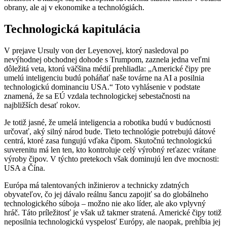
obrany, ale aj v ekonomike a technológiách.
Technologická kapitulácia
V prejave Ursuly von der Leyenovej, ktorý nasledoval po
nevýhodnej obchodnej dohode s Trumpom, zaznela jedna veľmi
dôležitá veta, ktorú väčšina médií prehliadla: „Americké čipy pre
umelú inteligenciu budú poháňať naše továrne na AI a posilnia
technologickú dominanciu USA.“ Toto vyhlásenie v podstate
znamená, že sa EÚ vzdala technologickej sebestačnosti na
najbližších desať rokov.
Je totiž jasné, že umelá inteligencia a robotika budú v budúcnosti
určovať, aký silný národ bude. Tieto technológie potrebujú dátové
centrá, ktoré zasa fungujú vďaka čipom. Skutočnú technologickú
suverenitu má len ten, kto kontroluje celý výrobný reťazec vrátane
výroby čipov. V týchto pretekoch však dominujú len dve mocnosti:
USA a Čína.
Európa má talentovaných inžinierov a technicky zdatných
obyvateľov, čo jej dávalo reálnu šancu zapojiť sa do globálneho
technologického súboja – možno nie ako líder, ale ako vplyvný
hráč. Táto príležitosť je však už takmer stratená. Americké čipy totiž
neposilnia technologickú vyspelosť Európy, ale naopak, prehĺbia jej