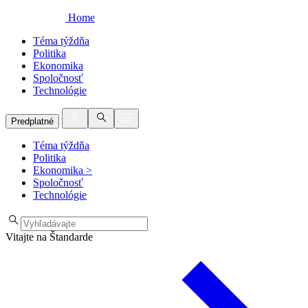
Home
Téma týždňa
Politika
Ekonomika
Spoločnosť
Technológie
Predplatné
Téma týždňa
Politika
Ekonomika
>
Spoločnosť
Technológie
Vitajte na Štandarde