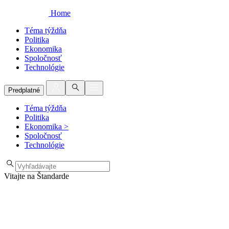
Home
Téma týždňa
Politika
Ekonomika
Spoločnosť
Technológie
Predplatné
Téma týždňa
Politika
Ekonomika
>
Spoločnosť
Technológie
Vitajte na Štandarde