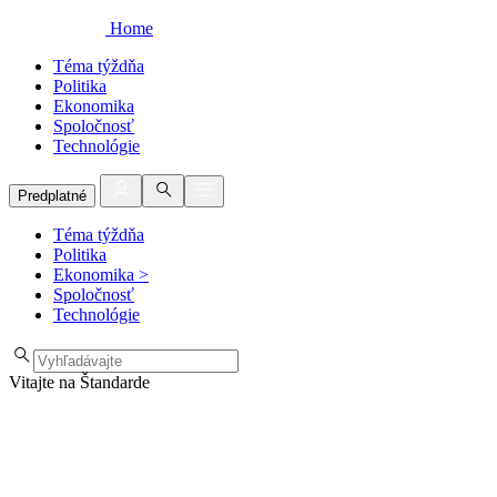
Home
Téma týždňa
Politika
Ekonomika
Spoločnosť
Technológie
Predplatné
Téma týždňa
Politika
Ekonomika
>
Spoločnosť
Technológie
Vitajte na Štandarde